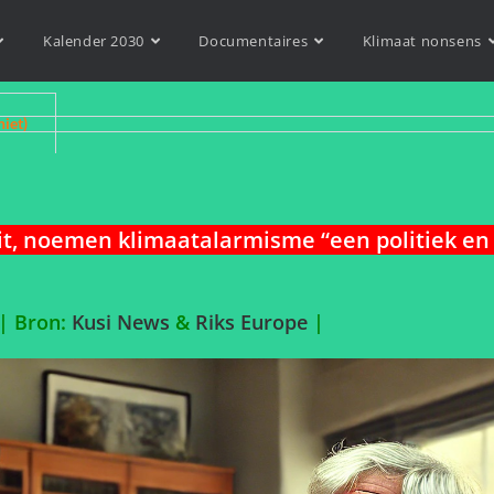
Kalender 2030
Documentaires
Klimaat nonsens
niet)
t, noemen klimaatalarmisme “een politiek e
|
Bron:
Kusi News
&
Riks Europe
|