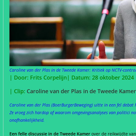
Caroline van der Plas in de Tweede Kamer: Kritiek op NCTV-contro
| Door: Frits Corpelijn| Datum: 28 oktober 2024
| Clip:
Caroline van der Plas in de Tweede Kamer
Caroline van der Plas (BoerBurgerBeweging) uitte in een fel deba
Ze vroeg zich hardop af waarom omgevingsanalyses van politici nod
onafhankelijkheid.
Een felle discussie in de Tweede Kamer
over de reikwijdte va