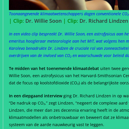
Toonaangevende klimaatwetenschappers dagen conventionele CO₂-the
| Clip:
Dr. Willie Soon
| Clip:
Dr. Richard Lindze
In een video clip bespreekt Dr. Willie Soon, een astrofysicus aan 
emeritus hoogleraar meteorologie aan het MIT, wat volgens hen mi
Karoleva benadrukte Dr. Lindzen de cruciale rol van zonneactivite
overdrijven van de invloed van CO₂ en waarschuwde voor beleid dat
Te midden van het toenemende klimaatdebat
uiten twee ger
Willie Soon, een astrofysicus van het Harvard-Smithsonian Cent
dat de focus op koolstofdioxide (CO₂) als de belangrijkste oo
In een diepgaand interview
ging Dr. Richard Lindzen in op wa
“De nadruk op CO₂,” zegt Lindzen, “negeert de complexe aard v
Lindzen, die meer dan zes decennia ervaring heeft in de atmo
klimaatmodellen als onbetrouwbaar en beweert dat ze klimaatf
systeem van de aarde nauwkeurig vast te leggen.