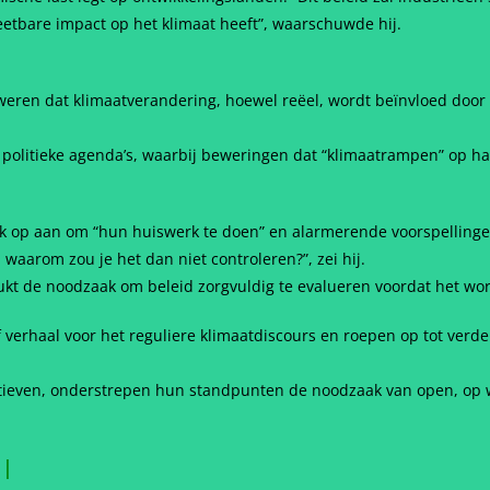
eetbare impact op het klimaat heeft”, waarschuwde hij.
weren dat klimaatverandering, hoewel reëel, wordt beïnvloed door 
 politieke agenda’s, waarbij beweringen dat “klimaatrampen” op h
ek op aan om “hun huiswerk te doen” en alarmerende voorspellingen 
, waarom zou je het dan niet controleren?”, zei hij.
ukt de noodzaak om beleid zorgvuldig te evalueren voordat het wor
 verhaal voor het reguliere klimaatdiscours en roepen op tot verd
itiatieven, onderstrepen hun standpunten de noodzaak van open, o
n
|