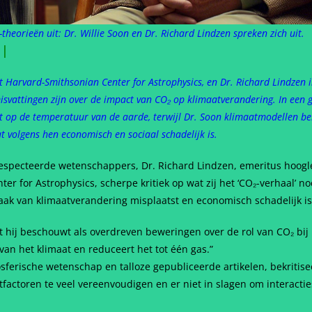
orieën uit: Dr. Willie Soon en Dr. Richard Lindzen spreken zich uit.
n
|
het Harvard-Smithsonian Center for Astrophysics, en Dr. Richard Lindzen 
svattingen zijn over de impact van CO₂ op klimaatverandering. In een g
it op de temperatuur van de aarde, terwijl Dr. Soon klimaatmodellen be
 volgens hen economisch en sociaal schadelijk is.
especteerde wetenschappers, Dr. Richard Lindzen, emeritus hoogle
er for Astrophysics, scherpe kritiek op wat zij het ‘CO₂-verhaal’ n
rzaak van klimaatverandering misplaatst en economisch schadelijk is
t hij beschouwt als overdreven beweringen over de rol van CO₂ bij
an het klimaat en reduceert het tot één gas.”
sferische wetenschap en talloze gepubliceerde artikelen, bekritise
actoren te veel vereenvoudigen en er niet in slagen om interacti