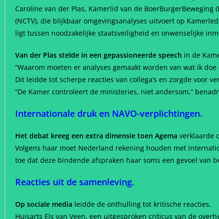
Caroline van der Plas, Kamerlid van de BoerBurgerBeweging (B
(NCTV), die blijkbaar omgevingsanalyses uitvoert op Kamerlede
ligt tussen noodzakelijke staatsveiligheid en onwenselijke inm
Van der Plas stelde in een gepassioneerde speech
in de Kame
“Waarom moeten er analyses gemaakt worden van wat ik doe op
Dit leidde tot scherpe reacties van collega’s en zorgde voor v
“De Kamer controleert de ministeries, niet andersom,” benad
Internationale druk en NAVO-verplichtingen.
Het debat kreeg een extra dimensie toen Agema
verklaarde d
Volgens haar moet Nederland rekening houden met internationa
toe dat deze bindende afspraken haar soms een gevoel van be
Reacties uit de samenleving.
Op sociale media
leidde de onthulling tot kritische reacties.
Huisarts Els van Veen, een uitgesproken criticus van de overh