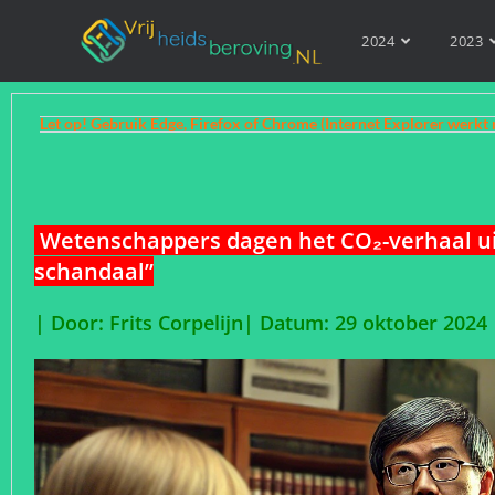
2024
2023
Let op! Gebruik Edge, Firefox of Chrome (Internet Explorer werkt 
Wetenschappers dagen het CO₂-verhaal ui
schandaal”
| Door: Frits Corpelijn| Datum: 29 oktober 2024