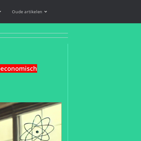
Oude artikelen
n economisch