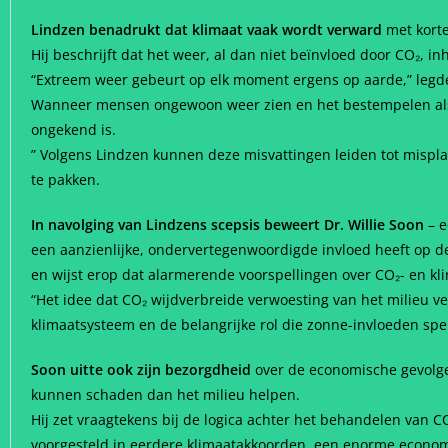
Lindzen benadrukt dat klimaat vaak wordt verward
met korte
Hij beschrijft dat het weer, al dan niet beïnvloed door CO₂, inh
“Extreem weer gebeurt op elk moment ergens op aarde,” legde h
Wanneer mensen ongewoon weer zien en het bestempelen als kl
ongekend is.
” Volgens Lindzen kunnen deze misvattingen leiden tot misplaa
te pakken.
In navolging van Lindzens scepsis beweert Dr. Willie Soon
– e
een aanzienlijke, ondervertegenwoordigde invloed heeft op d
en wijst erop dat alarmerende voorspellingen over CO₂- en k
“Het idee dat CO₂ wijdverbreide verwoesting van het milieu vero
klimaatsysteem en de belangrijke rol die zonne-invloeden spe
Soon uitte ook zijn bezorgdheid
over de economische gevolgen
kunnen schaden dan het milieu helpen.
Hij zet vraagtekens bij de logica achter het behandelen van CO
voorgesteld in eerdere klimaatakkoorden, een enorme economis