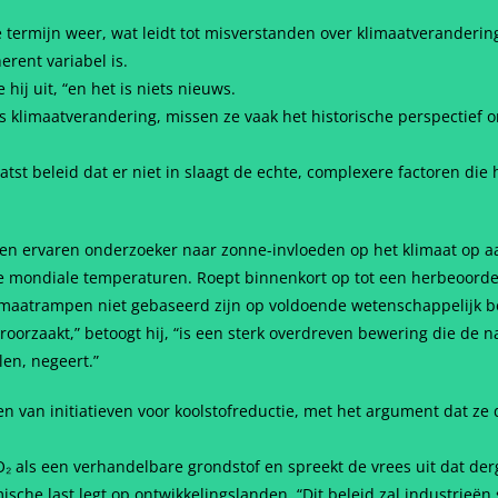
 termijn weer, wat leidt tot misverstanden over klimaatveranderin
erent variabel is.
ij uit, “en het is niets nieuws.
imaatverandering, missen ze vaak het historische perspectief om
tst beleid dat er niet in slaagt de echte, complexere factoren die
en ervaren onderzoeker naar zonne-invloeden op het klimaat op aar
e mondiale temperaturen. Roept binnenkort op tot een herbeoordel
limaatrampen niet gebaseerd zijn op voldoende wetenschappelijk b
orzaakt,” betoogt hij, “is een sterk overdreven bewering die de nat
len, negeert.”
 van initiatieven voor koolstofreductie, met het argument dat z
₂ als een verhandelbare grondstof en spreekt de vrees uit dat derge
che last legt op ontwikkelingslanden. “Dit beleid zal industrieë