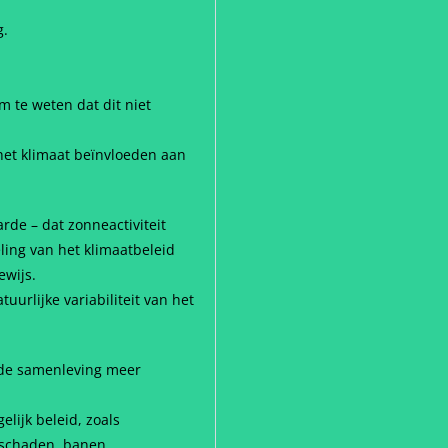
g.
 te weten dat dit niet
 het klimaat beïnvloeden aan
de – dat zonneactiviteit
ing van het klimaatbeleid
ewijs.
uurlijke variabiliteit van het
e de samenleving meer
lijk beleid, zoals
n schaden, banen