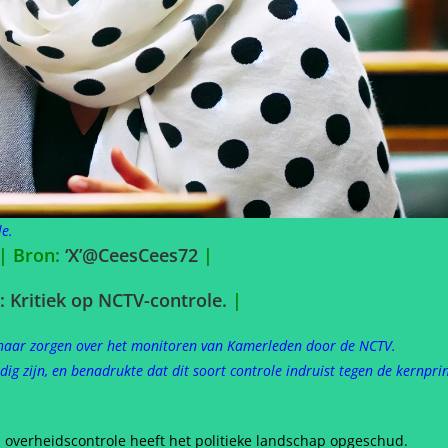
le.
|
Bron:
‘X’@CeesCees72
|
: Kritiek op NCTV-controle.
|
t haar zorgen over het monitoren van Kamerleden door de NCTV.
ig zijn, en benadrukte dat dit soort controle indruist tegen de kernpr
n overheidscontrole heeft het politieke landschap opgeschud.