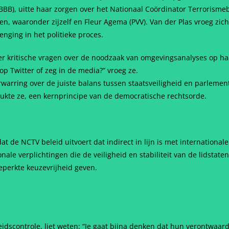
BB), uitte haar zorgen over het Nationaal Coördinator Terrorismeb
n, waaronder zijzelf en Fleur Agema (PVV). Van der Plas vroeg zich
enging in het politieke proces.
r kritische vragen over de noodzaak van omgevingsanalyses op ha
 Twitter of zeg in de media?” vroeg ze.
erwarring over de juiste balans tussen staatsveiligheid en parlemen
rukte ze, een kernprincipe van de democratische rechtsorde.
at de NCTV beleid uitvoert dat indirect in lijn is met internationa
le verplichtingen die de veiligheid en stabiliteit van de lidstat
perkte keuzevrijheid geven.
eidscontrole, liet weten: “Je gaat bijna denken dat hun verontwaar