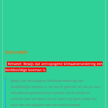
GoFundMe
Retweet:
Bewijs dat antropogene klimaatverandering een
denkbeeldige boeman is
.
Bewijs dat antropogene klimaatverandering een
denkbeeldige boeman is, die wordt gebruikt als excuus voor
niet-gekozen globalistische organen om de macht en
controle over elk aspect van je leven te grijpen, onder het
mom van het oplossen van een niet-bestaande