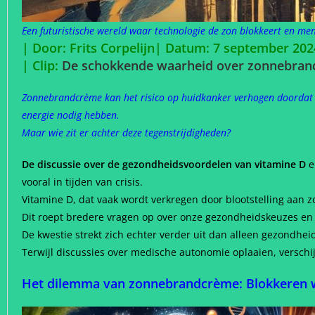
Een futuristische wereld waar technologie de zon blokkeert en men
| Door: Frits Corpelijn| Datum: 7 september 20
| Clip:
De schokkende waarheid over zonnebrand
Zonnebrandcrème kan het risico op huidkanker verhogen doordat he
energie nodig hebben.
Maar wie zit er achter deze tegenstrijdigheden?
De discussie over de gezondheidsvoordelen van vitamine D
e
vooral in tijden van crisis.
Vitamine D, dat vaak wordt verkregen door blootstelling aan zon
Dit roept bredere vragen op over onze gezondheidskeuzes en
De kwestie strekt zich echter verder uit dan alleen gezondhei
Terwijl discussies over medische autonomie oplaaien, versch
Het dilemma van zonnebrandcrème: Blokkeren w