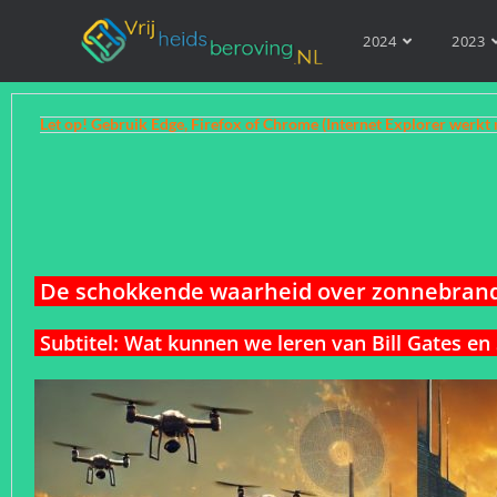
2024
2023
Let op! Gebruik Edge, Firefox of Chrome (Internet Explorer werkt 
De schokkende waarheid over zonnebrandc
Subtitel: Wat kunnen we leren van Bill Gates e