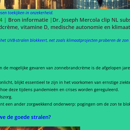
sen toekijken in onzekerheid.
24 |
Bron informatie
|
Dr. Joseph Mercola clip NL sub
crème, vitamine D, medische autonomie en klimaati
t UVB-stralen blokkeert, net zoals klimaatprojecten proberen de zon t
n de mogelijke gevaren van zonnebrandcrème is de afgelopen jare
licht, blijkt essentieel te zijn in het voorkomen van ernstige ziekt
 hoe deze tijdens pandemieën en crises worden gereguleerd.
dszorg.
ijnt een ander zorgwekkend onderwerp: pogingen om de zon te blo
e de goede stralen?