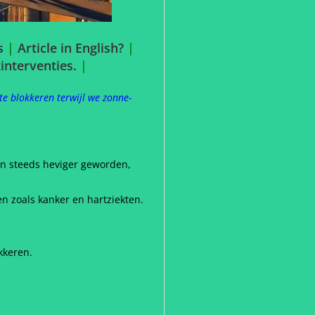
s
|
Article in English?
|
nterventies.
|
e blokkeren terwijl we zonne-
n steeds heviger geworden,
en zoals kanker en hartziekten.
kkeren.