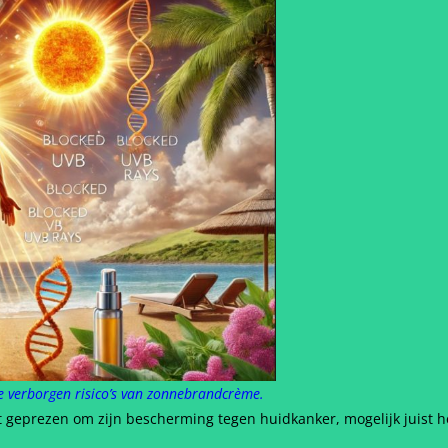
e verborgen risico’s van zonnebrandcrème.
t geprezen om zijn bescherming tegen huidkanker, mogelijk juist he