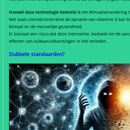
Hoewel deze technologie bedoeld is
om klimaatverandering teg
Net zoals zonnebrandcrème de opname van vitamine D kan blo
klimaat en de menselijke gezondheid.
Er bestaat een risico dat deze interventie, bedoeld om de aa
effecten van vulkaanuitbarstingen in het verleden.
Dubbele standaarden?