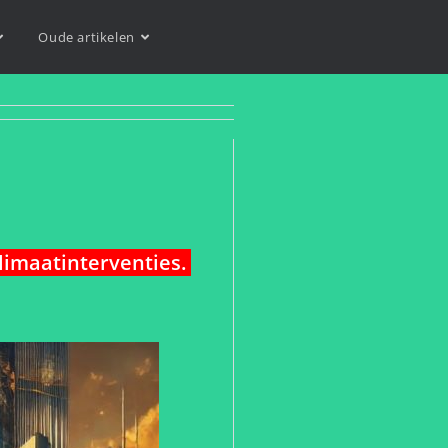
Oude artikelen
imaatinterventies.