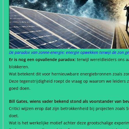
De paradox van zonne-energie: energie opwekken terwijl de zon g
Er is nog een opvallende paradox:
terwijl wereldleiders ons 
blokkeren.
Wat betekent dit voor hernieuwbare energiebronnen zoals zon
Deze tegenstrijdigheid roept de vraag op waarom we leiders 
goed doen.
Bill Gates, wiens vader bekend stond als voorstander van be
Critici wijzen erop dat zijn betrokkenheid bij projecten zo
doet.
Wat is het werkelijke motief achter deze grootschalige exper