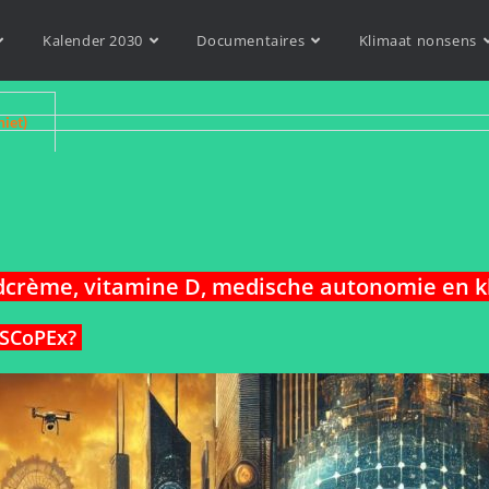
Kalender 2030
Documentaires
Klimaat nonsens
niet)
rème, vitamine D, medische autonomie en kl
n SCoPEx?