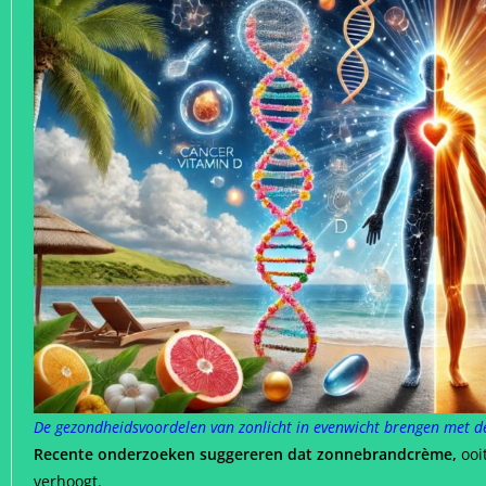
De gezondheidsvoordelen van zonlicht in evenwicht brengen met d
Recente onderzoeken suggereren dat zonnebrandcrème,
ooi
verhoogt.