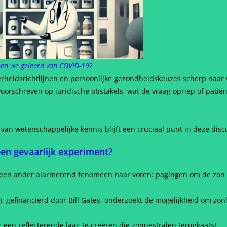
ben we geleerd van COVID-19?
rheidsrichtlijnen en persoonlijke gezondheidskeuzes scherp naar 
voorschreven op juridische obstakels, wat de vraag opriep of pati
an wetenschappelijke kennis blijft een cruciaal punt in deze disc
een gevaarlijk experiment?
een ander alarmerend fenomeen naar voren: pogingen om de zon t
), gefinancierd door Bill Gates, onderzoekt de mogelijkheid om zon
een reflecterende laag te creëren die zonnestralen terugkaatst.