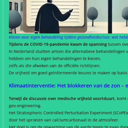
Kiezen voor eigen behandeling tijdens gezondheidscrises: wat heb
Tijdens de COVID-19-pandemie kwam de spanning
tussen ove
In Nederland stuitten artsen die alternatieve behandelingen 
hebben om hun eigen behandelingen te kiezen,
zelfs als die afweken van de officiële richtlijnen.
De vrijheid om goed geïnformeerde keuzes te maken op basis v
Klimaatinterventie: Het blokkeren van de zon – 
Terwijl de discussie over medische vrijheid voortduurt,
komt 
geo-engineering.
Het Stratospheric Controlled Perturbation Experiment (SCoPEx
door het sproeien van calciumcarbonaat in de atmosfeer.
Het doel is om de opwarming van de aarde tegen te gaan door 