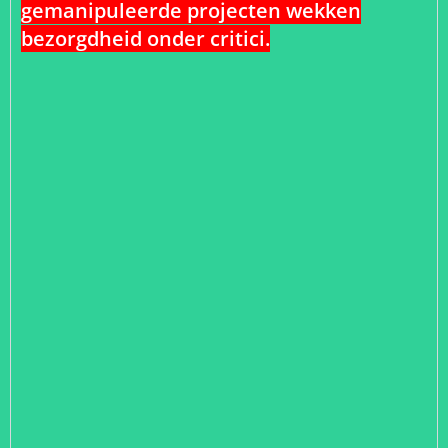
gemanipuleerde projecten wekken
bezorgdheid onder critici.