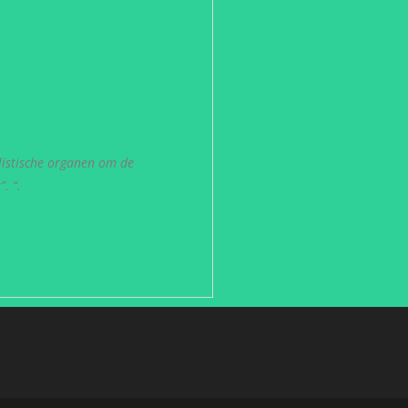
listische organen om de
. “.