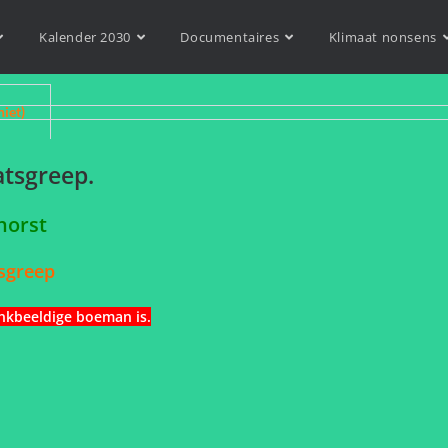
Kalender 2030
Documentaires
Klimaat nonsens
niet)
atsgreep.
rhorst
tsgreep
nkbeeldige boeman is.