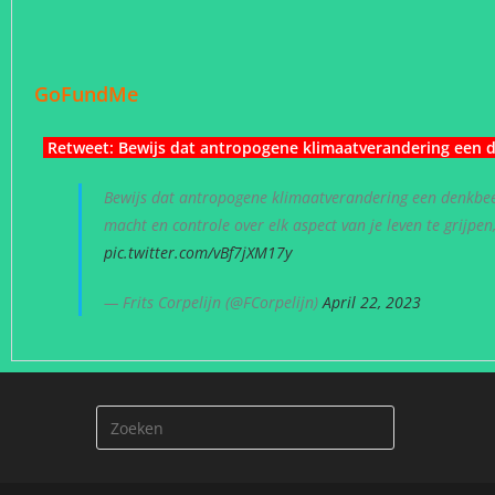
GoFundMe
Retweet:
Bewijs dat antropogene klimaatverandering een 
Bewijs dat antropogene klimaatverandering een denkbeel
macht en controle over elk aspect van je leven te grijpe
pic.twitter.com/vBf7jXM17y
— Frits Corpelijn (@FCorpelijn)
April 22, 2023