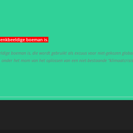
denkbeeldige boeman is
.
dige boeman is, die wordt gebruikt als excuus voor niet-gekozen globa
n, onder het mom van het oplossen van een niet-bestaande “klimaatcrisis”