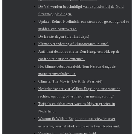
De VS worden beschuldigd van explosies bij de Nord
Stream-pijpleidingen.
Update: Reiner Fuellmich: een stem voor gerechtigheid te
midden van controverse.
De laatste dagen (the final days)
Klimaatverandering of klimaatcommunisme?
Anti-haat demonstratie in Den Haag: een blik op de
confrontatie tussen extremen.
Het klimaatdebat ontrafeld: Tom Nelson daagt de
mainstreamverhalen uit.
Climate: The Movie (De Kille Waarheid)
Nederlandse activist Willem Engel opnieuw voor de
rechter: opruiing of vrijheid van meningsuiting?
Twijfels en debat over vaccins blijven groeien in
Nederland.
Waarom ik Willem Engel nooit interviewde: over
activisme, journalistiek en toekomst van Nederland.
Vaccinatie: noodzaak versus vrijheid.