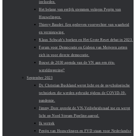
invloeden.
Het belang van eerlijk stemmen volgens Pepijn van
Houwelingen.
Thierry Baudet: Een gedreven voorvechter van waarheid
en vernieuwing.
Klaus Schwab’s boeken en Het Grote Reset debat in 2023.
Forum voor Democratie en Gideon van Meijeren zetten
zich in voor directe democratie.
Bouwt de 2030 agenda van de VN aan een één-
wereldregering?
September 2023
Dr. Christian Buckland werpt licht op de psychologische
technieken die werden gebruikt tijdens de COVID-19-
pandemie.
Jimmy Dore spreekt de VN-Veiligheidsraad toe en werpt
licht op Nord Stream Pipeline-aanval.
Ik vertrek
Pepijn van Houwelingen en FVD staan voor Nederlandse