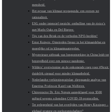
mensheid.
Het gevaar van klimaat propaganda: een oproep tot
rationaliteit.
ESG onder intensief toezicht: onthulling van de risico’s
met Marlo Oaks en Del Bigtree.
Tijs van den Brink en de verboden NPO-beelden!
Ernst Kuipers: Omstreden figuur in het klimaatdebat en
mogelijke rol in klimaatmaatregelen.
Mysterieuze uitbraak van longontsteking in China leidt tot
bezorgdheid over een nieuwe pandemie.
Wilders’ overwinning en de opkomende roep voor #Nexit:
duidelijk signaal voor minder klimaatbeleid.
Nederlandse verkiezingsuitslag: diepgaande analyse van
Emeritus Professor Karel van Wolferen.
Chiropractor Dr. Eric Nepute aangeklaagd voor $500
miljard wegens schending COVID-19-protocollen.
Ter gelegenheid van het overlijden van Henry Kissinger –
globaal strateeg en oorlogsmisdadiger?