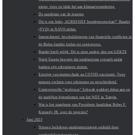
nieuw virus en linkt het aan klimaatverandering.
De pandemie van de leugens
Dit is een links, AGRESSIEF bondgenootschap!” Baudet
(FVD) in NAVO-debat.
Impeachment: beschuldigingen van financiële conflicten in
de Biden-familie leiden tot controverse.
Baudet heeft gelijk: Dit is niets anders dan een GEKTE
Nigel Farage beweert dat totalitarisme versnelt nadat
banken zijn rekeningen sluiten.
Ernstige vaccinatieschade na COVID-vaccinatie: Twee
mensen vechten voor erkenning en gerechtigheid.
Controversiële “professor” Schwab wakkert debat aan op
de jaarlijkse bijeenkomst van het WEF in Tianjin.
Wat is het standpunt van Presidents kandidaat Rober F.
Kennedy JR. over de injecties?
Juni 2023
Nieuwe lockdown-pandemiestrategie onthuld door
overheidsfunctionarissen.