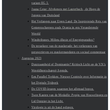
variant EG.5.
Joana Cotar: Afrekenen met Lauterbach , de Hugo de
Jongen van Duitsland
Het Verlangen naar Eigen Land: De Inspirerende Reis van
Gemeenschappen zoals Orania in een Veranderende
Wereld
Windtribunes: Milieu-illusie of Energieparadox?
De terugkeer van de maskerade: het verkennen van
perspectieven op maskermandaten en sociaal commentaar
Augustus 2023
Duurzaamheid of Dominantie? Kritisch Licht op de VN’s
Wereldheerschappij Agenda.
Een Parallel Trekken: Nieuwe Controle over Informatie in
het Digitale Tijdperk
De COVID-leugen waarmee het allemaal begon.
Twee Kanten van de Medaille: Pepijn van Houwelingen en
Lid Omtzigt in het Licht.
Virologie is uit de hand gelopen.