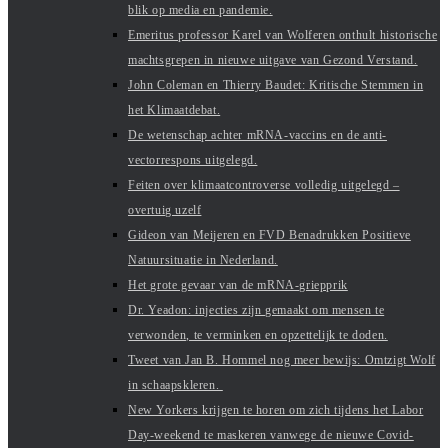
blik op media en pandemie.
Emeritus professor Karel van Wolferen onthult historische
machtsgrepen in nieuwe uitgave van Gezond Verstand.
John Coleman en Thierry Baudet: Kritische Stemmen in
het Klimaatdebat.
De wetenschap achter mRNA-vaccins en de anti-
vectorrespons uitgelegd.
Feiten over klimaatcontroverse volledig uitgelegd –
overtuig uzelf
Gideon van Meijeren en FVD Benadrukken Positieve
Natuursituatie in Nederland.
Het grote gevaar van de mRNA-griepprik
Dr. Yeadon: injecties zijn gemaakt om mensen te
verwonden, te verminken en opzettelijk te doden.
Tweet van Jan B. Hommel nog meer bewijs: Omtzigt Wolf
in schaapskleren.
New Yorkers krijgen te horen om zich tijdens het Labor
Day-weekend te maskeren vanwege de nieuwe Covid-