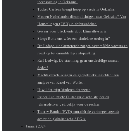
ineenstorting in Oekraïne.
Tucker Carlson brengt hoop op vrede in Oekraïne.
Moeten Nederlandse dienstplichtigen naar Oekraïne? Van
Houwelingen (FVD) in defensiedebat.
Gevaar voor black-outs door klimaathysterie.
Sleept Rutte ons wéér een eindeloze oorlog in?
Dr. Ladapo uit alarmerende zorgen over mRNA vaccins en
roept op tot onmiddellijke stopzetting.
Ralf Ludwig: De staat mag geen onschuldige mensen
doden!
Machtsverschuivingen en geopolitieke inzichten: een
analyse van Karel van Wolfen.
Ik wil dat mijn kinderen dat weten
Reiner Fuellmich: Duitse juridische strijder en
‘dwarsdenker’, eindelijk voor de rechter.
Thierry Baudet (FVD) ontrafelt de verborgen agenda
achter de globalistische SDG’s.
Januari 2024