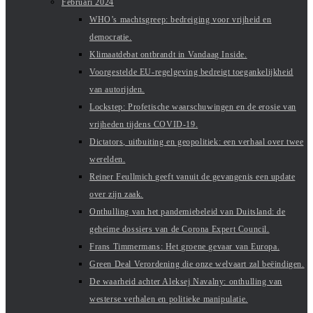
Februari 2024
WHO’s machtsgreep: bedreiging voor vrijheid en
democratie.
Klimaatdebat ontbrandt in Vandaag Inside.
Voorgestelde EU-regelgeving bedreigt toegankelijkheid
van autorijden.
Lockstep: Profetische waarschuwingen en de erosie van
vrijheden tijdens COVID-19.
Dictators, uitbuiting en geopolitiek: een verhaal over twee
werelden.
Reiner Feullmich geeft vanuit de gevangenis een update
over zijn zaak.
Onthulling van het pandemiebeleid van Duitsland: de
geheime dossiers van de Corona Expert Council.
Frans Timmermans: Het groene gevaar van Europa.
Green Deal Verordening die onze welvaart zal beëindigen.
De waarheid achter Aleksej Navalny: onthulling van
westerse verhalen en politieke manipulatie.