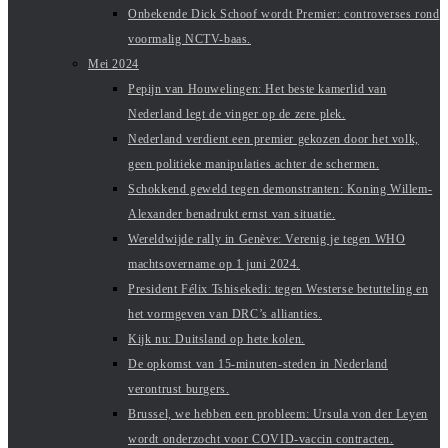
Onbekende Dick Schoof wordt Premier: controverses rond
voormalig NCTV-baas.
Mei 2024
Pepijn van Houwelingen: Het beste kamerlid van
Nederland legt de vinger op de zere plek.
Nederland verdient een premier gekozen door het volk,
geen politieke manipulaties achter de schermen.
Schokkend geweld tegen demonstranten: Koning Willem-
Alexander benadrukt ernst van situatie.
Wereldwijde rally in Genève: Verenig je tegen WHO
machtsovername op 1 juni 2024.
President Félix Tshisekedi: tegen Westerse betutteling en
het vormgeven van DRC’s allianties.
Kijk nu: Duitsland op hete kolen.
De opkomst van 15-minuten-steden in Nederland
verontrust burgers.
Brussel, we hebben een probleem: Ursula von der Leyen
wordt onderzocht voor COVID-vaccin contracten.