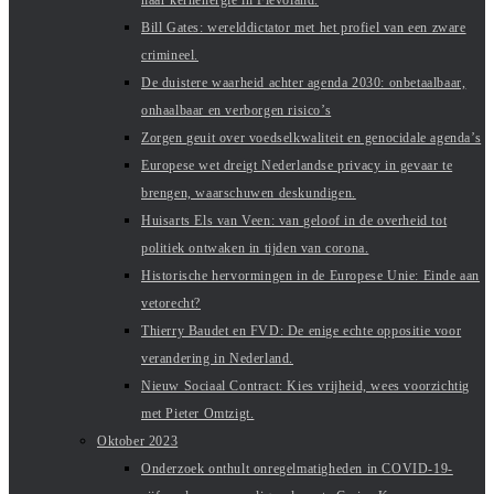
naar kernenergie in Flevoland.
Bill Gates: werelddictator met het profiel van een zware
crimineel.
De duistere waarheid achter agenda 2030: onbetaalbaar,
onhaalbaar en verborgen risico’s
Zorgen geuit over voedselkwaliteit en genocidale agenda’s
Europese wet dreigt Nederlandse privacy in gevaar te
brengen, waarschuwen deskundigen.
Huisarts Els van Veen: van geloof in de overheid tot
politiek ontwaken in tijden van corona.
Historische hervormingen in de Europese Unie: Einde aan
vetorecht?
Thierry Baudet en FVD: De enige echte oppositie voor
verandering in Nederland.
Nieuw Sociaal Contract: Kies vrijheid, wees voorzichtig
met Pieter Omtzigt.
Oktober 2023
Onderzoek onthult onregelmatigheden in COVID-19-