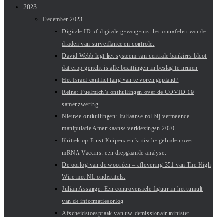
2023
December 2023
Digitale ID of digitale gevangenis: het ontrafelen van de
draden van surveillance en controle.
David Webb legt het systeem van centrale bankiers bloot
dat erop gericht is alle bezittingen in beslag te nemen
Het Israël conflict lang van te voren gepland?
Reiner Fuelmich’s onthullingen over de COVID-19
samenzwering.
Nieuwe onthullingen: Italiaanse rol bij vermeende
manipulatie Amerikaanse verkiezingen 2020.
Kritiek op Ernst Kuipers en kritische geluiden over
mRNA Vaccins: een diepgaande analyse.
De oorlog van de woorden – aflevering 351 van The High
Wire met NL ondertitels.
Julian Assange: Een controversiële figuur in het tumult
van de informatieoorlog
Afscheidstoespraak van uw demissionair minister-