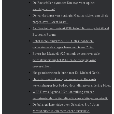
De Rockefeller-dynastie: Een stap voor op het
wereldgebeuren?
De verklaringen van koningin Maxima sluiten aan bij de
zorgen over ‘Great Reset’.
Avi Yemini confronteert WHO-chef Tedros op het World
Economic Forum.
Rebel News onderzoekt Bill Gates’ handelen:
onbeantwoorde vragen beroeren Davos 2024.
Boven het Maaiveld #25 onthult de controversiële
betrokkenheid bij het WEF en de dreiging voor
soevereiniteit.
Het geïndoctrineerde brein met Dr. Michael Nehls.
De stilte doorbreken: gerenommeerde Harvard-
wetenschapper legt bedrog door klimaatverandering bloot,
WEF Davos Agenda 2024: onthulling van een
verontrustende realiteit die alle verwachtingen overtreft.
De belangrijkste video over Oekraïne: Prof. John
Mearsheimer in een meeslepend interview.