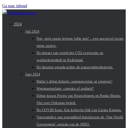
Ga naar inhoud
2024
Juli 2024
Nee, mijn zonen krijgen jullie niet! – een passievol verzet
tegen oorlog.
De impact van verplichte CO2-registratie op
werkgelegenheid in Nederland.
De duistere agenda achter de transgenderideologie.
Juni 2024
Biden’s debat debacle: samenzwering of strategie?
Weermanipulatie: complot of realiteit?
Debat tussen Pepijn van Houwelingen en Hanke Bruins
Slot over Oekraïne-beleid.
De COVID hoax: Een kritische blik van Carine Knapen.
Voorstanders van gezondheid bekritiseren de ‘One World
Government’-agenda van de WHO.