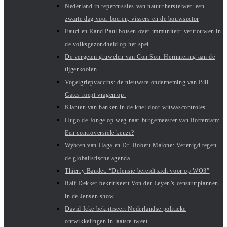
Nederland in repercussies van natuurherstelwet: een
zwarte dag voor boeren, vissers en de bouwsector
Fauci en Rand Paul botsen over immuniteit: vertrouwen in
de volksgezondheid op het spel.
De vergeten gruwelen van Con Son: Herinnering aan de
tijgerkooien.
Vogelgriepvaccins: de nieuwste onderneming van Bill
Gates roept vragen op.
Klanten van banken in de knel door witwascontroles.
Hugo de Jonge op weg naar burgemeester van Rotterdam:
Een controversiële keuze?
Wybren van Haga en Dr. Robert Malone: Verenigd tegen
de globalistische agenda.
Thierry Baudet: “Defensie bereidt zich voor op WO3”
Ralf Dekker bekritiseert Von der Leyen’s censuurplannen
in de Jensen show.
David Icke bekritiseert Nederlandse politieke
ontwikkelingen in laatste tweet.