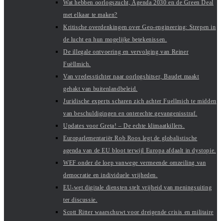
Wat hebben oorlogszucht, Agenda 2030 en de Green Deal
met elkaar te maken?
Kritische overdenkingen over Geo-engineering: Strepen in
de lucht en hun mogelijke betekenissen.
De illegale ontvoering en vervolging van Reiner
Fuëllmich.
Van vredesstichter naar oorlogshitser, Baudet maakt
gehakt van buitenlandbeleid.
Juridische experts scharen zich achter Fuellmich te midden
van beschuldigingen en onterechte gevangenisstraf.
Updates voor Greta! – De echte klimaatkillers.
Europarlementariër Rob Roos legt de globalistische
agenda van de EU bloot terwijl Europa afdaalt in dystopie.
WEF onder de loep vanwege vermeende omzeiling van
democratie en individuele vrijheden.
EU-wet digitale diensten stelt vrijheid van meningsuiting
ter discussie.
Scott Ritter waarschuwt voor dreigende crisis en militaire