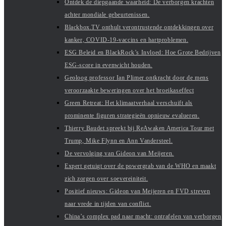
Ontdek de diepgaande waarheid: De verborgen krachten
achter mondiale gebeurtenissen.
Blackbox.TV onthult verontrustende ontdekkingen over
kanker, COVID-19-vaccins en hartproblemen.
ESG Beleid en BlackRock’s Invloed: Hoe Grote Bedrijven
ESG-score in evenwicht houden.
Geoloog professor Ian Plimer ontkracht door de mens
veroorzaakte beweringen over het broeikaseffect
Green Retreat: Het klimaatverhaal verschuift als
prominente figuren strategieën opnieuw evalueren.
Thierry Baudet spreekt bij ReAwaken America Tour met
Trump, Mike Flynn en Ann Vandersteel.
De vervolging van Gideon van Meijeren.
Expert getuigt over de powergrab van de WHO en maakt
zich zorgen over soevereiniteit.
Positief nieuws: Gideon van Meijeren en FVD streven
naar vrede in tijden van conflict.
China’s complex pad naar macht: ontrafelen van verborgen