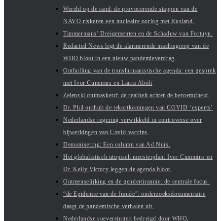
Wereld op de rand: de provocerende stappen van de
NAVO riskeren een nucleaire oorlog met Rusland.
Timmermans’ Dreigementen en de Schaduw van Fortuyn.
Redacted News legt de alarmerende machtsgreep van de
WHO bloot in een nieuw pandemieverdrag.
Onthulling van de transhumanistische agenda: een gesprek
met Ivor Cummins en Laura Aboli
Zelenski ontmaskerd: de realiteit achter de beroemdheid.
Dr. Phil onthult de tekortkomingen van COVID ‘experts’
Nederlandse regering verwikkeld in controverse over
bijwerkingen van Covid-vaccins.
Demonisering: Een column van Ad Nuis.
Het globalistisch utopisch meesterplan: Ivor Cummins en
Dr. Kelly Victory leggen de agenda bloot.
Ontmenselijking en de gendertirannie: de centrale focus.
“de Epidemie van de fraude”: onderzoeksdocumentaire
daagt de pandemische verhalen uit.
Nederlandse soevereiniteit bedreigd door WHO,