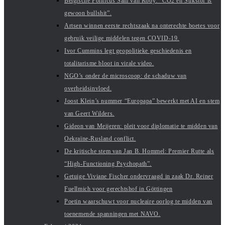
Belgische Politicus Sam van Rooy: “CO2 en Stikstof is
gewoon bullshit”.
Artsen winnen eerste rechtszaak na onterechte boetes voor
gebruik veilige middelen tegen COVID-19.
Ivor Cummins legt geopolitieke geschiedenis en
totalitarisme bloot in virale video.
NGO’s onder de microscoop: de schaduw van
overheidsinvloed.
Joost Klein’s nummer “Europapa” bewerkt met AI en stem
van Geert Wilders.
Gideon van Meijeren: pleit voor diplomatie te midden van
Oekraïne-Rusland conflict.
De kritische stem van Jan B. Hommel: Premier Rutte als
“High-Functioning Psychopath”.
Getuige Viviane Fischer ondervraagd in zaak Dr. Reiner
Fuellmich voor gerechtshof in Göttingen
Poetin waarschuwt voor nucleaire oorlog te midden van
toenemende spanningen met NAVO.