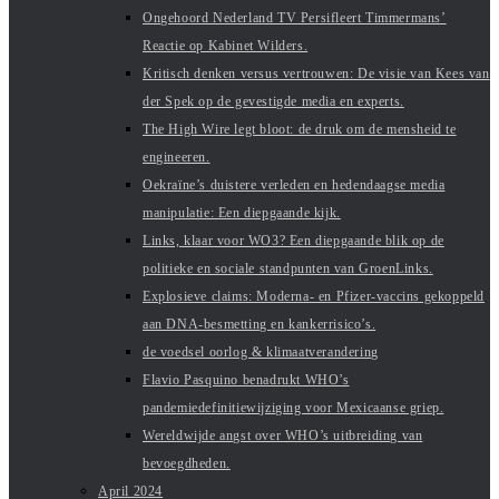
Ongehoord Nederland TV Persifleert Timmermans’
Reactie op Kabinet Wilders.
Kritisch denken versus vertrouwen: De visie van Kees van
der Spek op de gevestigde media en experts.
The High Wire legt bloot: de druk om de mensheid te
engineeren.
Oekraïne’s duistere verleden en hedendaagse media
manipulatie: Een diepgaande kijk.
Links, klaar voor WO3? Een diepgaande blik op de
politieke en sociale standpunten van GroenLinks.
Explosieve claims: Moderna- en Pfizer-vaccins gekoppeld
aan DNA-besmetting en kankerrisico’s.
de voedsel oorlog & klimaatverandering
Flavio Pasquino benadrukt WHO’s
pandemiedefinitiewijziging voor Mexicaanse griep.
Wereldwijde angst over WHO’s uitbreiding van
bevoegdheden.
April 2024