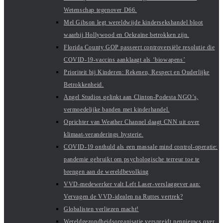
Wetenschap tegenover D66.
Mel Gibson legt wereldwijde kindersekshandel bloot
waarbij Hollywood en Oekraïne betrokken zijn.
Florida County GOP passeert controversiële resolutie die
COVID-19-vaccins aanklaagt als ‘biowapens’
Prioriteit bij Kinderen: Rekenen, Respect en Ouderlijke
Betrokkenheid.
Angel Studios gelinkt aan Clinton-Podesta NGO’s,
vermoedelijke banden met kinderhandel.
Oprichter van Weather Channel daagt CNN uit over
klimaat-veranderings hysterie.
COVID-19 onthuld als een massale mind control-operatie:
pandemie gebruikt om psychologische terreur toe te
brengen aan de wereldbevolking
VVD-medewerker valt Left Laser-verslaggever aan:
Vervagen de VVD-idealen na Ruttes vertrek?
Globalisten verliezen macht!
Wereldgezondheidsorganisatie verspreidt nepnieuws over