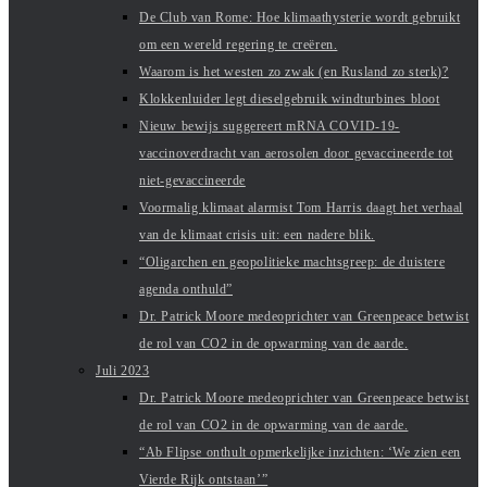
De Club van Rome: Hoe klimaathysterie wordt gebruikt
om een wereld regering te creëren.
Waarom is het westen zo zwak (en Rusland zo sterk)?
Klokkenluider legt dieselgebruik windturbines bloot
Nieuw bewijs suggereert mRNA COVID-19-
vaccinoverdracht van aerosolen door gevaccineerde tot
niet-gevaccineerde
Voormalig klimaat alarmist Tom Harris daagt het verhaal
van de klimaat crisis uit: een nadere blik.
“Oligarchen en geopolitieke machtsgreep: de duistere
agenda onthuld”
Dr. Patrick Moore medeoprichter van Greenpeace betwist
de rol van CO2 in de opwarming van de aarde.
Juli 2023
Dr. Patrick Moore medeoprichter van Greenpeace betwist
de rol van CO2 in de opwarming van de aarde.
“Ab Flipse onthult opmerkelijke inzichten: ‘We zien een
Vierde Rijk ontstaan’”