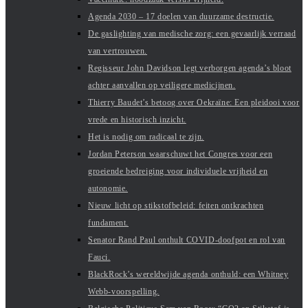
Agenda 2030 – 17 doelen van duurzame destructie.
De gaslighting van medische zorg: een gevaarlijk verraad
van vertrouwen.
Regisseur John Davidson legt verborgen agenda’s bloot
achter aanvallen op veiligere medicijnen.
Thierry Baudet’s betoog over Oekraïne: Een pleidooi voor
vrede en historisch inzicht.
Het is nodig om radicaal te zijn.
Jordan Peterson waarschuwt het Congres voor een
groeiende bedreiging voor individuele vrijheid en
autonomie.
Nieuw licht op stikstofbeleid: feiten ontkrachten
fundament.
Senator Rand Paul onthult COVID-doofpot en rol van
Fauci.
BlackRock’s wereldwijde agenda onthuld: een Whitney
Webb-voorspelling.