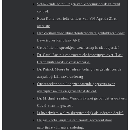
Schokkende onthullingen van kindermisbruik en mind
control.
Rosa Koire: een felle criticus van VN-Agenda 21 en
activiste
Denkverbod voor klimaatonderzoekers geblokkeerd door
Bayerischer Rundfunk ARD.
Geloof niet in sprookjes, wetenschap is niet objectief.
Dr. Carol Rosin’s controversiële beweringen over “Last
Card” buitenaards invasiescenario.
Dr. Patrick Moore benadrukt belang van gebalanceerde
aanpak bij klimaatverandering
Onderzoeker onthult opzienbarende gegevens over
overlijdensakten en gezondheidsbeleid.
Dr. Michael Yeadon: Waarom ik niet geloof dat er ooit een
Covid-virus is geweest
Is kweekvlees wel zo diervriendelijk als iedereen denkt?
De gas kachel angst is een fraude gecreëerd door
autoritaire klimaatverandering.