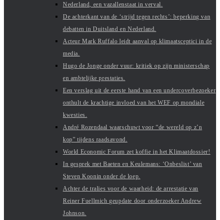
Nederland, een vazallenstaat in verval.
De achterkant van de ‘strijd tegen rechts’: beperking van
debatten in Duitsland en Nederland.
Acteur Mark Ruffalo leidt aanval op klimaatsceptici in de
media.
Hugo de Jonge onder vuur: kritiek op zijn ministerschap
en ambtelijke prestaties.
Een verslag uit de eerste hand van een undercoverbezoeker
onthult de krachtige invloed van het WEF op mondiale
kwesties.
André Rozendaal waarschuwt voor “de wereld op z’n
kop” tijdens raadsavond.
World Economic Forum zet koffie in het Klimaatdossier!
In gesprek met Baeten en Keulemans: ‘Onbeslist’ van
Steven Koonin onder de loep.
Achter de tralies voor de waarheid: de arrestatie van
Reiner Fuellmich geupdate door onderzoeker Andrew
Johnson.