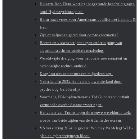
Huisarts Rob Elens weerlegt ongegronde beschuldigingen
rond Hydroxychloroquine.
Biden zaait vrees voor Amerikaans conflict met Libanon &
Iran.
Zijn er miljoenen gered door coronavaccinaties?
Boeren en vissers strijden tegen ondermijning van
eigendomsrecht en voedselvoorziening.
Wereldwijde dreiging voor nationale soevereiniteit en
persoonlijke rechten onthuld.
Kaag laat ons achter met een miljardenstrop!
Nederland in 2035: Een visie op wonderland door
psycholoog Gert Reedijk.
Voormalig FBI-topfunctionaris Ted Gunderson onthult
vermeende overheidssamenzweringen.
Het verzet van Trump tegen de nieuwe wereldorde wekt
woede van beide zijden van de Atlantische oceaan.
VS verkiezing 2024 in gevaar: Whitney Webb legt WEF-
plan en cyberdreigingen bloot.