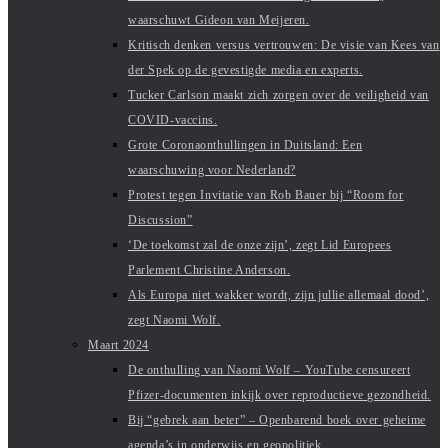
waarschuwt Gideon van Meijeren.
Kritisch denken versus vertrouwen: De visie van Kees van
der Spek op de gevestigde media en experts.
Tucker Carlson maakt zich zorgen over de veiligheid van
COVID-vaccins.
Grote Coronaonthullingen in Duitsland: Een
waarschuwing voor Nederland?
Protest tegen Invitatie van Rob Bauer bij “Room for
Discussion”
‘De toekomst zal de onze zijn’, zegt Lid Europees
Parlement Christine Anderson.
Als Europa niet wakker wordt, zijn jullie allemaal dood’,
zegt Naomi Wolf.
Maart 2024
De onthulling van Naomi Wolf – YouTube censureert
Pfizer-documenten inkijk over reproductieve gezondheid.
Bij “gebrek aan beter” – Openbarend boek over geheime
agenda’s in onderwijs en geopolitiek.