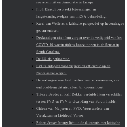
soevereiniteit en democratie in Europa.
Prof. Bhakdi bespreekt bijwerkingen en
langetermijngevolgen van mRNA-behandeling.
Karel van Wolferen’s kritische perspectief op hedendaagse
gebeurtenissen.
Deskundigen uiten hun zorgen over de veiligheid van het
COVID-19-vaccin tijdens hoorzittingen in de Senaat in
South Carolina.
De EU als pathocratie.
FVD’s autoplan voor vrijheid en efficiëntie op de
Nederlandse wegen.
De verborgen waarheid: verlies van reukvermogen, een
oud probleem dat niet alleen bij corona hoort.
Thierry Baudet en Ralf Dekker verduidelijken verschillen
tussen FVD en PVV in uitzending van Forum Inside.
Gideon van Meijeren en FVD: Voorstanders van
Vreedzaam en Liefdevol Verzet.
Robert Jensen brengt licht in de duisternis met kritische