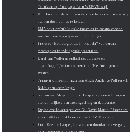
“krankzinnige” propaganda in WEF/VN-stijl.
Dr. Shiva: hoe de weinigen de velen beheersen en wat wij
kunnen doen om los te komen.
EMA brief onthult kritieke inzichten in corona vaccins:
een diepgaande analyse van onthullingen.
Professor Homburg onthult “waanzin” van corona
maatregelen in indringende presentatie.
Karel van Wolferen onthult geopolitieke en
maatschappelijke incompetentie in `Het Incompetente
Westen`.
Trump triomfeert in Ingraham Angle Audience Poll terwijl
Biden geen steun krijgt.
Gideon van Meijeren en FVD wijzen op cruciale zorgen
omtrent vrijheid van meningsuiting en democratie.
Explosieve beweringen van Dr. David Martin: Pfizer wist
sinds 1990 van het falen van het COVID-vaccin.
Prof. Kees de Lange pleit voor een doordachte overgang