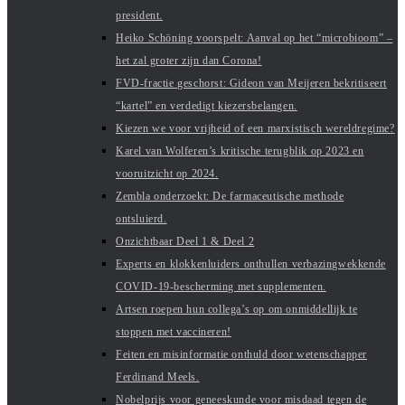
president.
Heiko Schöning voorspelt: Aanval op het “microbioom” –
het zal groter zijn dan Corona!
FVD-fractie geschorst: Gideon van Meijeren bekritiseert
“kartel” en verdedigt kiezersbelangen.
Kiezen we voor vrijheid of een marxistisch wereldregime?
Karel van Wolferen’s kritische terugblik op 2023 en
vooruitzicht op 2024.
Zembla onderzoekt: De farmaceutische methode
ontsluierd.
Onzichtbaar Deel 1 & Deel 2
Experts en klokkenluiders onthullen verbazingwekkende
COVID-19-bescherming met supplementen.
Artsen roepen hun collega’s op om onmiddellijk te
stoppen met vaccineren!
Feiten en misinformatie onthuld door wetenschapper
Ferdinand Meels.
Nobelprijs voor geneeskunde voor misdaad tegen de