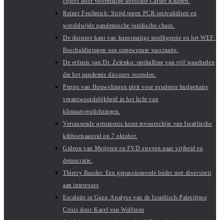
cijfers door voormalige advocate Carine Knapen.
Reiner Feullmich: Strijd tegen PCR-testvaliditeit en
wereldwijde pandemische juridische chaos.
De duistere kant van kunstmatige intelligentie en het WEF:
Beschuldigingen van ongewenste vaccinatie.
De erfenis van Dr. Zelenko: onthulling van vijf waarheden
die het pandemie discours vormden.
Pepijn van Houwelingen pleit voor prudente budgettaire
verantwoordelijkheid in het licht van
klimaatverplichtingen.
Verrassende getuigenis komt tevoorschijn van Israëlische
kibboetsaanval op 7 oktober.
Gideon van Meijeren en FVD streven naar vrijheid en
democratie.
Thierry Baudet: Een gepassioneerde leider met diversiteit
aan interesses
Escalatie in Gaza: Analyse van de Israëlisch-Palestijnse
Crisis door Karel van Wolferen