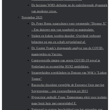
De herziene WHO-definitie en de onderliggende dynamiek
van moderne crises.
November 2023
Dr. Peter Hotez waarschuwt voor vermeende “Disease X”
– Een duistere mix van waarheid en manipulatie.
Stoken en koken worden duurder: Overheid verhoogt
belasting op gas en schaft prijsplafond af.
Dr. Gunter Frank’s diepgaande analyse van de COVID-
maatregelen en Vaccins.
Controversiële timing van eerste COVID-19 geval in
Nederland en recentelijke H1N2 ontdekking.
Straatgeluiden weerklinken in Duncan van Wijk’s “Linkse
Tranen”
Russische dissident vergelijkt de Europese Unie met het
Sovjetregime – een voorspellingen uit 2011
Hypocrisie onthuld: Frans Timmermans pleit voor isolatie,
maar bezit huis met energielabel E.
Nationaal tv-station beschuldigd van het uitzenden van