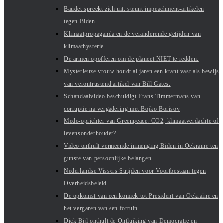
Baudet spreekt zich uit: steunt impeachment-artikelen
tegen Biden.
Klimaatpropaganda en de veranderende getijden van
klimaathysterie.
De armen opofferen om de planeet NIET te redden.
Mysterieuze vrouw houdt al jaren een krant vast als bewijs
van verontrustend artikel van Bill Gates.
Schandaalvideo beschuldigt Frans Timmermans van
corruptie na vergadering met Bojko Borisov
Mede-oprichter van Greenpeace: CO2, klimaatverdachte of
levensonderhouder?
Video onthult vermeende inmenging Biden in Oekraïne ten
gunste van persoonlijke belangen.
Nederlandse Vissers Strijden voor Voortbestaan tegen
Overheidsbeleid.
De opkomst van een komiek tot President van Oekraïne en
het vergaren van een fortuin.
Dick Bijl onthult de Ontluiking van Democratie en