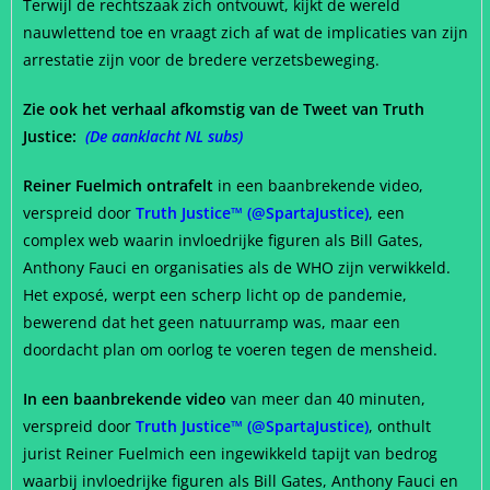
Terwijl de rechtszaak zich ontvouwt, kijkt de wereld
nauwlettend toe en vraagt zich af wat de implicaties van zijn
arrestatie zijn voor de bredere verzetsbeweging.
Zie ook het verhaal afkomstig van de Tweet van Truth
Justice:
(
De aanklacht NL subs
)
Reiner Fuelmich ontrafelt
in een baanbrekende video,
verspreid door
Truth Justice™ (@SpartaJustice)
, een
complex web waarin invloedrijke figuren als Bill Gates,
Anthony Fauci en organisaties als de WHO zijn verwikkeld.
Het exposé, werpt een scherp licht op de pandemie,
bewerend dat het geen natuurramp was, maar een
doordacht plan om oorlog te voeren tegen de mensheid.
In een baanbrekende video
van meer dan 40 minuten,
verspreid door
Truth Justice™ (@SpartaJustice)
, onthult
jurist Reiner Fuelmich een ingewikkeld tapijt van bedrog
waarbij invloedrijke figuren als Bill Gates, Anthony Fauci en