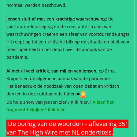
normaal werden beschouwd.
Jensen sluit af met een krachtige waarschuwing:
de
voortdurende dreiging en de constante stroom van
waarschuwingen creëren een sfeer van voortdurende angst.
Hij roept op tot een kritische blik op de situatie en pleit voor
meer openheid in het debat over de aanpak van de
pandemie.
Al met al veel kritiek, van mij en van Jensen,
op Ernst
Kuipers en de algemene aanpak van de pandemie.
Het benadrukt de noodzaak van open debat en kritisch
denken in deze uitdagende tijden.
■
De hele show van Jensen zien? Klik hier.|
Alleen het
fragment bekijken? Klik hier.
De oorlog van de woorden – aflevering 351
van The High Wire met NL ondertitels.