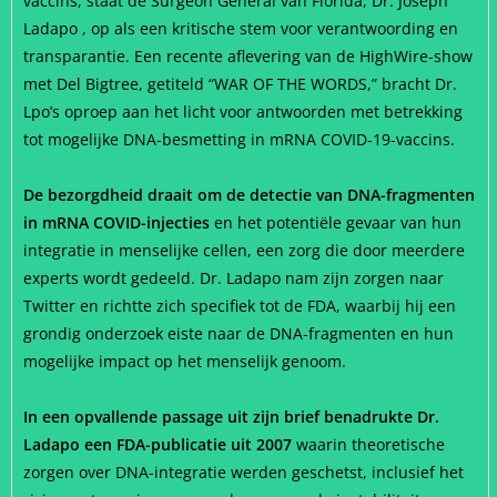
vaccins, staat de Surgeon General van Florida, Dr. Joseph
Ladapo , op als een kritische stem voor verantwoording en
transparantie. Een recente aflevering van de HighWire-show
met Del Bigtree, getiteld “WAR OF THE WORDS,” bracht Dr.
Lpo’s oproep aan het licht voor antwoorden met betrekking
tot mogelijke DNA-besmetting in mRNA COVID-19-vaccins.
De bezorgdheid draait om de detectie van DNA-fragmenten
in mRNA COVID-injecties
en het potentiële gevaar van hun
integratie in menselijke cellen, een zorg die door meerdere
experts wordt gedeeld. Dr. Ladapo nam zijn zorgen naar
Twitter en richtte zich specifiek tot de FDA, waarbij hij een
grondig onderzoek eiste naar de DNA-fragmenten en hun
mogelijke impact op het menselijk genoom.
In een opvallende passage uit zijn brief benadrukte Dr.
Ladapo een FDA-publicatie uit 2007
waarin theoretische
zorgen over DNA-integratie werden geschetst, inclusief het