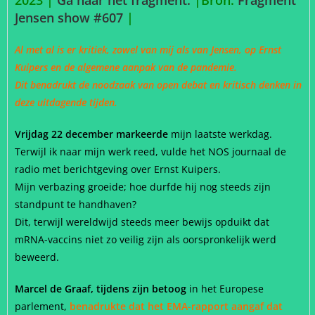
2023 |
Ga naar het fragment.
|
Bron:
Fragment
Jensen show #607
|
Al met al is er kritiek, zowel van mij als van Jensen, op Ernst
Kuipers en de algemene aanpak van de pandemie.
Dit benadrukt de noodzaak van open debat en kritisch denken in
deze uitdagende tijden.
Vrijdag 22 december markeerde
mijn laatste werkdag.
Terwijl ik naar mijn werk reed, vulde het NOS journaal de
radio met berichtgeving over Ernst Kuipers.
Mijn verbazing groeide; hoe durfde hij nog steeds zijn
standpunt te handhaven?
Dit, terwijl wereldwijd steeds meer bewijs opduikt dat
mRNA-vaccins niet zo veilig zijn als oorspronkelijk werd
beweerd.
Marcel de Graaf, tijdens zijn betoog
in het Europese
parlement,
benadrukte dat het EMA-rapport aangaf dat