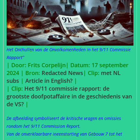
Het Onthullen van de Onvolkomenheden in het 9/11 Commissie
Rapport”
| Door: Frits Corpelijn| Datum: 17 september
2024 | Bron:
Redacted News
| Clip:
met NL
subs
|
Article in English?
|
| Clip:
Het 9/11 commissie rapport: de
grootste doofpotaffaire in de geschiedenis van
de VS?
|
De afbeelding symboliseert de kritische vragen en omissies
rondom het 9/11 Commission Report.
Van de onverklaarbare ineenstorting van Gebouw 7 tot het