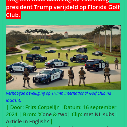
president Trump verijdeld op Florida Golf
Club.
Verhoogde beveiliging op Trump International Golf Club na
incident.
| Door: Frits Corpelijn| Datum: 16 september
2024 | Bron: ‘X’
one
&
two
| Clip:
met NL subs
|
Article in English?
|