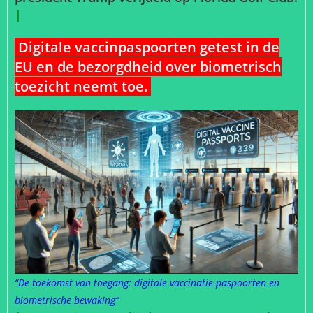
|
Digitale vaccinpaspoorten getest in de
EU en de bezorgdheid over biometrisch
toezicht neemt toe.
“De toekomst van toegang: digitale vaccinatie-paspoorten en
biometrische bewaking”