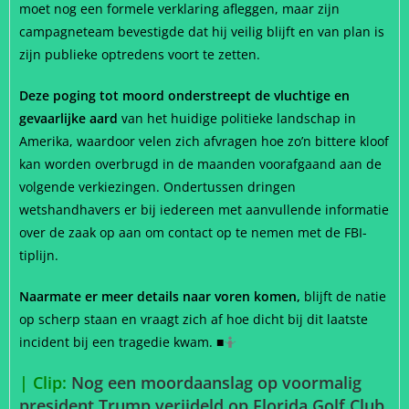
moet nog een formele verklaring afleggen, maar zijn
campagneteam bevestigde dat hij veilig blijft en van plan is
zijn publieke optredens voort te zetten.
Deze poging tot moord onderstreept de vluchtige en
gevaarlijke aard
van het huidige politieke landschap in
Amerika, waardoor velen zich afvragen hoe zo’n bittere kloof
kan worden overbrugd in de maanden voorafgaand aan de
volgende verkiezingen. Ondertussen dringen
wetshandhavers er bij iedereen met aanvullende informatie
over de zaak op aan om contact op te nemen met de FBI-
tiplijn.
Naarmate er meer details naar voren komen,
blijft de natie
op scherp staan en vraagt zich af hoe dicht bij dit laatste
incident bij een tragedie kwam.
■
🤷
| Clip:
Nog een moordaanslag op voormalig
president Trump verijdeld op Florida Golf Club.