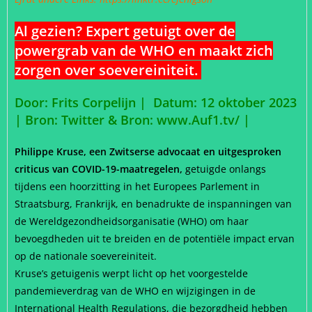
Al gezien? Expert getuigt over de
powergrab van de WHO en maakt zich
zorgen over soevereiniteit.
Door: Frits Corpelijn | Datum: 12 oktober 2023
| Bron: Twitter & Bron: www.Auf1.tv/
|
Philippe Kruse, een Zwitserse advocaat en uitgesproken
criticus van COVID-19-maatregelen,
getuigde onlangs
tijdens een hoorzitting in het Europees Parlement in
Straatsburg, Frankrijk, en benadrukte de inspanningen van
de Wereldgezondheidsorganisatie (WHO) om haar
bevoegdheden uit te breiden en de potentiële impact ervan
op de nationale soevereiniteit.
Kruse’s getuigenis werpt licht op het voorgestelde
pandemieverdrag van de WHO en wijzigingen in de
International Health Regulations, die bezorgdheid hebben