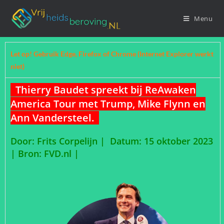
Menu
Let op! Gebruik Edge, Firefox of Chrome (Internet Explorer werkt
niet)
Thierry Baudet spreekt bij ReAwaken
America Tour met Trump, Mike Flynn en
Ann Vandersteel.
Door: Frits Corpelijn | Datum: 15 oktober 2023
| Bron: FVD.nl
|