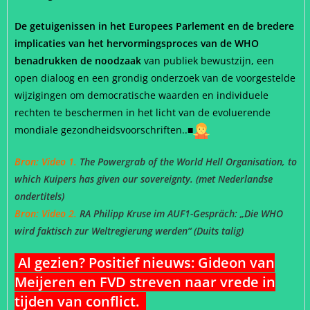
De getuigenissen in het Europees Parlement en de bredere
implicaties van het hervormingsproces van de WHO
benadrukken de noodzaak
van publiek bewustzijn, een
open dialoog en een grondig onderzoek van de voorgestelde
wijzigingen om democratische waarden en individuele
rechten te beschermen in het licht van de evoluerende
mondiale gezondheidsvoorschriften..■
Bron: Video 1.
The Powergrab of the World Hell Organisation, to
which Kuipers has given our sovereignty. (met Nederlandse
ondertitels)
Bron: Video 2.
RA Philipp Kruse im AUF1-Gespräch: „Die WHO
wird faktisch zur Weltregierung werden“ (Duits talig)
Al gezien? Positief nieuws: Gideon van
Meijeren en FVD streven naar vrede in
tijden van conflict.