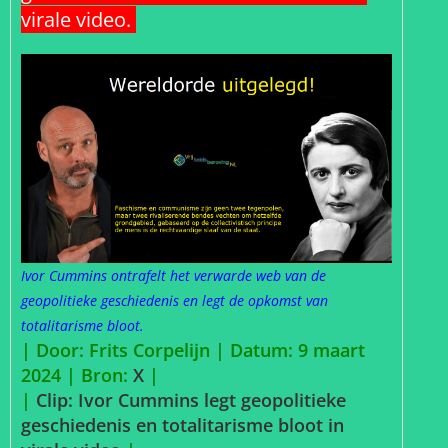
virale video.
Ivor Cummins ontrafelt het verwarde web van de
geopolitieke geschiedenis en legt de opkomst van
totalitarisme bloot.
| Door: Frits Corpelijn | Datum: 9 maart
2024 |
Bron:
X
|
|
Clip: Ivor Cummins legt geopolitieke
geschiedenis en totalitarisme bloot in