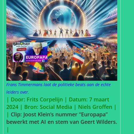
Frans Timmermans laat de politieke beats aan de echte
leiders over.
| Door: Frits Corpelijn | Datum: 7 maart
2024 |
Bron: Social Media | Niels Groffen |
|
Clip: Joost Klein’s nummer “Europapa”
bewerkt met AI en stem van Geert Wilders.
|