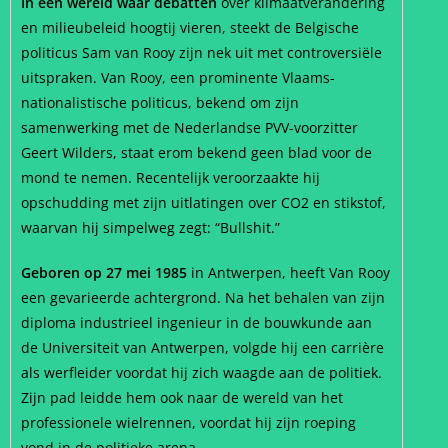
In een wereld waar debatten
over klimaatverandering
en milieubeleid hoogtij vieren, steekt de Belgische
politicus Sam van Rooy zijn nek uit met controversiële
uitspraken. Van Rooy, een prominente Vlaams-
nationalistische politicus, bekend om zijn
samenwerking met de Nederlandse PVV-voorzitter
Geert Wilders, staat erom bekend geen blad voor de
mond te nemen. Recentelijk veroorzaakte hij
opschudding met zijn uitlatingen over CO2 en stikstof,
waarvan hij simpelweg zegt: “Bullshit.”
Geboren op 27 mei 1985
in Antwerpen, heeft Van Rooy
een gevarieerde achtergrond. Na het behalen van zijn
diploma industrieel ingenieur in de bouwkunde aan
de Universiteit van Antwerpen, volgde hij een carrière
als werfleider voordat hij zich waagde aan de politiek.
Zijn pad leidde hem ook naar de wereld van het
professionele wielrennen, voordat hij zijn roeping
vond in de politieke arena.