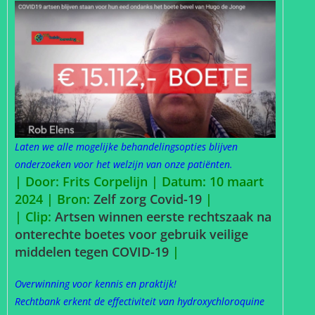
Laten we alle mogelijke behandelingsopties blijven
onderzoeken voor het welzijn van onze patiënten.
| Door: Frits Corpelijn | Datum: 10 maart
2024 |
Bron:
Zelf zorg Covid-19
|
| Clip:
Artsen winnen eerste rechtszaak na
onterechte boetes voor gebruik veilige
middelen tegen COVID-19
|
Overwinning voor kennis en praktijk!
Rechtbank erkent de effectiviteit van hydroxychloroquine