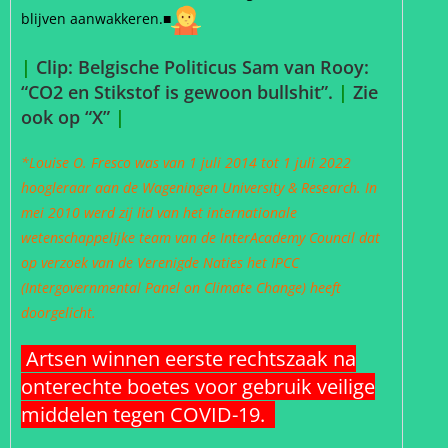
blijven aanwakkeren.■
|
Clip: Belgische Politicus Sam van Rooy:
“CO2 en Stikstof is gewoon bullshit”.
|
Zie
ook op “X”
|
*Louise O. Fresco was van 1 juli 2014 tot 1 juli 2022
hoogleraar aan de Wageningen University & Research. In
mei 2010 werd zij lid van het internationale
wetenschappelijke team van de InterAcademy Council dat
op verzoek van de Verenigde Naties het IPCC
(Intergovernmental Panel on Climate Change) heeft
doorgelicht.
Artsen winnen eerste rechtszaak na
onterechte boetes voor gebruik veilige
middelen tegen COVID-19.