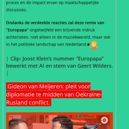
proces en de impact ervan op maatschappelijke
discussies.
Ondanks de verdeelde reacties zal deze remix van
“Europapa”
ongetwijfeld een blijvende indruk
achterlaten, niet alleen in de muziekwereld, maar ook
in het politieke landschap van Nederland.■
|
Clip: Joost Klein’s nummer “Europapa”
bewerkt met AI en stem van Geert Wilders.
|
Gideon van Meijeren: pleit voor
diplomatie te midden van Oekraïne-
Rusland conflict.