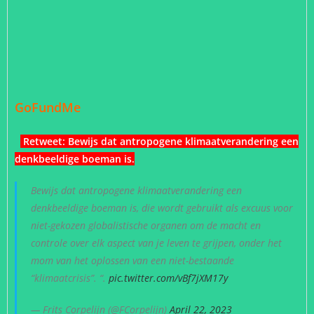
GoFundMe
Retweet:
Bewijs dat antropogene klimaatverandering een
denkbeeldige boeman is
.
Bewijs dat antropogene klimaatverandering een
denkbeeldige boeman is, die wordt gebruikt als excuus voor
niet-gekozen globalistische organen om de macht en
controle over elk aspect van je leven te grijpen, onder het
mom van het oplossen van een niet-bestaande
“klimaatcrisis”. “.
pic.twitter.com/vBf7jXM17y
— Frits Corpelijn (@FCorpelijn)
April 22, 2023