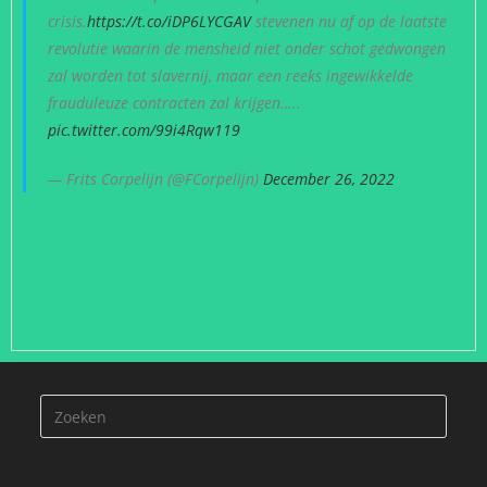
crisis.
https://t.co/iDP6LYCGAV
stevenen nu af op de laatste
revolutie waarin de mensheid niet onder schot gedwongen
zal worden tot slavernij, maar een reeks ingewikkelde
frauduleuze contracten zal krijgen…..
pic.twitter.com/99i4Rqw119
— Frits Corpelijn (@FCorpelijn)
December 26, 2022