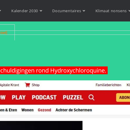
Kalender 2030
Documentaires
Klimaat nonsens
niet)
schuldigingen rond Hydroxychloroquine.