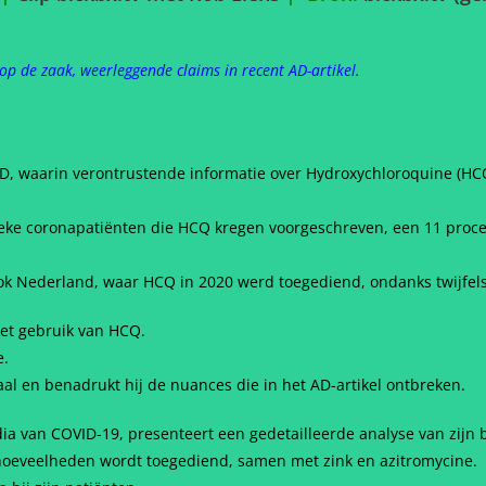
op de zaak, weerleggende claims in recent AD-artikel.
 AD, waarin verontrustende informatie over Hydroxychloroquine (H
eke coronapatiënten die HCQ kregen voorgeschreven, een 11 procen
ok Nederland, waar HCQ in 2020 werd toegediend, ondanks twijfels
het gebruik van HCQ.
e.
haal en benadrukt hij de nuances die in het AD-artikel ontbreken.
adia van COVID-19, presenteert een gedetailleerde analyse van zijn
ine hoeveelheden wordt toegediend, samen met zink en azitromycine.