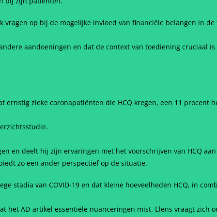
 bij zijn patiënten.
 vragen op bij de mogelijke invloed van financiële belangen in de
andere aandoeningen en dat de context van toediening cruciaal is 
t ernstig zieke coronapatiënten die HCQ kregen, een 11 procent h
erzichtsstudie.
gen en deelt hij zijn ervaringen met het voorschrijven van HCQ aa
 biedt zo een ander perspectief op de situatie.
ege stadia van COVID-19 en dat kleine hoeveelheden HCQ, in comb
 dat het AD-artikel essentiële nuanceringen mist. Elens vraagt zich o