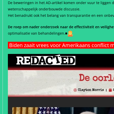
De beweringen in het AD-artikel komen onder vuur te liggen 
wetenschappelijk onderbouwde discussie.
Het benadrukt ook het belang van transparantie en een onbev
De roep om nader onderzoek naar de effectiviteit en veilighe
optimalisatie van behandelingen.
■
Biden zaait vrees voor Amerikaans conflict 