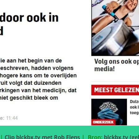
 |
Clip blckbx.tv met Rob Elens
|
Bron:
blckbx.tv (ge