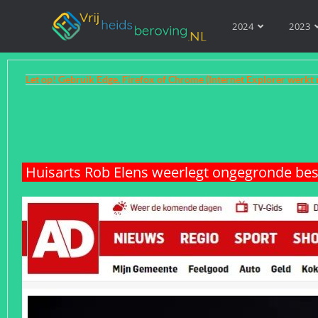
2024
2023
Let op! Gebruik Edge, Firefox of Chrome (Internet Explorer werkt 
Huisarts Rob Elens weerlegt ongegronde be