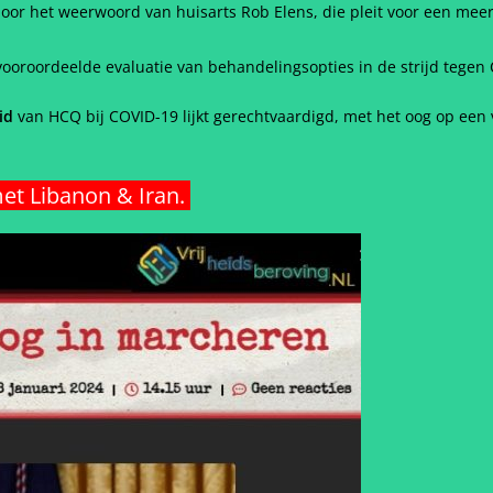
door het weerwoord van huisarts Rob Elens, die pleit voor een me
ooroordeelde evaluatie van behandelingsopties in de strijd tegen
id
van HCQ bij COVID-19 lijkt gerechtvaardigd, met het oog op een 
met Libanon & Iran.