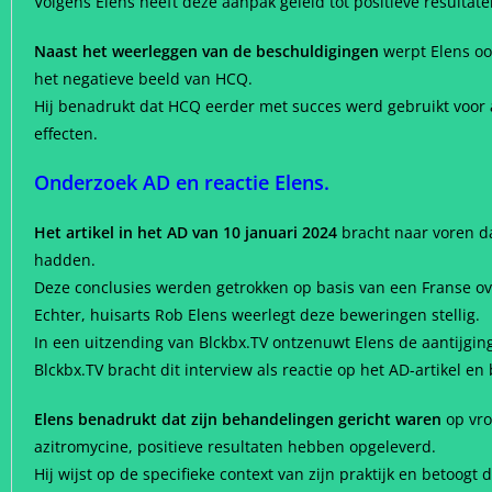
Volgens Elens heeft deze aanpak geleid tot positieve resultaten
Naast het weerleggen van de beschuldigingen
werpt Elens ook
het negatieve beeld van HCQ.
Hij benadrukt dat HCQ eerder met succes werd gebruikt voor 
effecten.
Onderzoek AD en reactie Elens.
Het artikel in het AD van 10 januari 2024
bracht naar voren da
hadden.
Deze conclusies werden getrokken op basis van een Franse ov
Echter, huisarts Rob Elens weerlegt deze beweringen stellig.
In een uitzending van Blckbx.TV ontzenuwt Elens de aantijgin
Blckbx.TV bracht dit interview als reactie op het AD-artikel en
Elens benadrukt dat zijn behandelingen gericht waren
op vro
azitromycine, positieve resultaten hebben opgeleverd.
Hij wijst op de specifieke context van zijn praktijk en betoogt