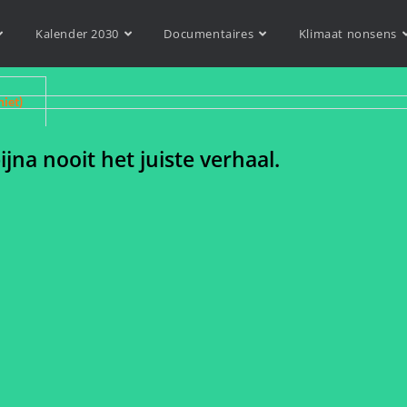
Kalender 2030
Documentaires
Klimaat nonsens
niet)
jna nooit het juiste verhaal.