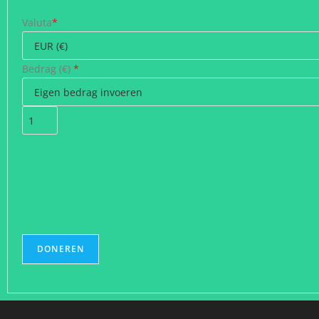
Valuta
*
Bedrag (
€
)
*