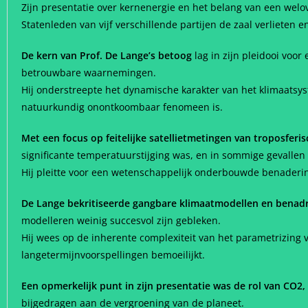
Zijn presentatie over kernenergie en het belang van een welo
Statenleden van vijf verschillende partijen de zaal verlieten 
De kern van Prof. De Lange’s betoog
lag in zijn pleidooi voo
betrouwbare waarnemingen.
Hij onderstreepte het dynamische karakter van het klimaats
natuurkundig onontkoombaar fenomeen is.
Met een focus op feitelijke satellietmetingen van troposferi
significante temperatuurstijging was, en in sommige gevallen 
Hij pleitte voor een wetenschappelijk onderbouwde benaderin
De Lange bekritiseerde gangbare klimaatmodellen en benadr
modelleren weinig succesvol zijn gebleken.
Hij wees op de inherente complexiteit van het parametrizin
langetermijnvoorspellingen bemoeilijkt.
Een opmerkelijk punt in zijn presentatie was de rol van CO2,
bijgedragen aan de vergroening van de planeet.