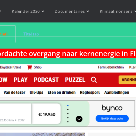
Kalender 2030
Documentaires
Klimaat nonsens
niet)
Titel tab
oordachte overgang naar kernenergie in F