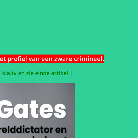
et profiel van een zware crimineel.
 kla.tv en zie einde artikel |