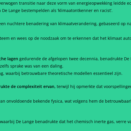
verwogen transitie naar deze vorm van energieopwekking leidde ec
en De Lange bestempelden als ‘klimaatontkenner en racist’.
r een nuchtere benadering van klimaatverandering, gebaseerd op n
ysteem en wees op de noodzaak om te erkennen dat het klimaat au
sche lagen
gedurende de afgelopen twee decennia, benadrukte De L
zelfs sprake was van een daling.
g, waarbij betrouwbare theoretische modellen essentieel zijn.
ukte de complexiteit ervan,
terwijl hij opmerkte dat voorspelling
g van onvoldoende bekende fysica, wat volgens hem de betrouwbaar
waarbij De Lange benadrukte dat het chemisch inerte gas, verre van