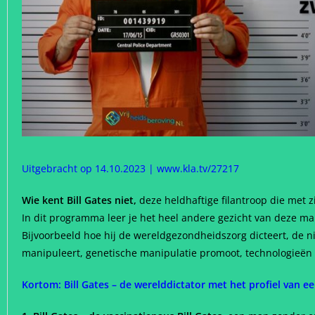
Uitgebracht op 14.10.2023
|
www.kla.tv/27217
Wie kent Bill Gates niet,
deze heldhaftige filantroop die met z
In dit programma leer je het heel andere gezicht van deze m
Bijvoorbeeld hoe hij de wereldgezondheidszorg dicteert, de n
manipuleert, genetische manipulatie promoot, technologieën o
Kortom: Bill Gates – de werelddictator met het profiel van ee