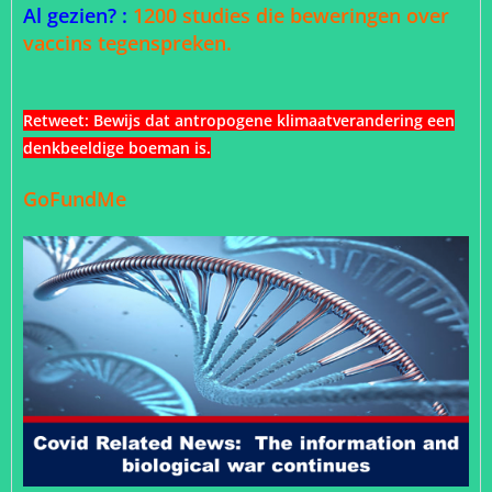
Al gezien? :
1200 studies die beweringen over
vaccins tegenspreken.
Retweet:
Bewijs dat antropogene klimaatverandering een
denkbeeldige boeman is.
GoFundMe