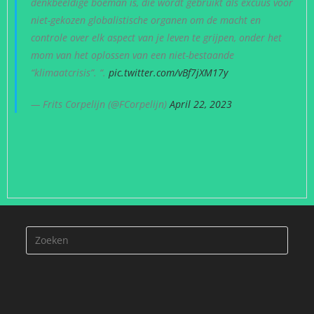
denkbeeldige boeman is, die wordt gebruikt als excuus voor
niet-gekozen globalistische organen om de macht en
controle over elk aspect van je leven te grijpen, onder het
mom van het oplossen van een niet-bestaande
“klimaatcrisis”. “.
pic.twitter.com/vBf7jXM17y
— Frits Corpelijn (@FCorpelijn)
April 22, 2023