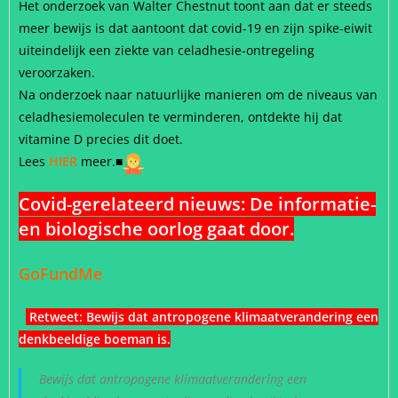
Het onderzoek van Walter Chestnut toont aan dat er steeds
meer bewijs is dat aantoont dat covid-19 en zijn spike-eiwit
uiteindelijk een ziekte van celadhesie-ontregeling
veroorzaken.
Na onderzoek naar natuurlijke manieren om de niveaus van
celadhesiemoleculen te verminderen, ontdekte hij dat
vitamine D precies dit doet.
Lees
HIER
meer.
■
Covid-gerelateerd nieuws: De informatie-
en biologische oorlog gaat door.
GoFundMe
Retweet:
Bewijs dat antropogene klimaatverandering een
denkbeeldige boeman is
.
Bewijs dat antropogene klimaatverandering een