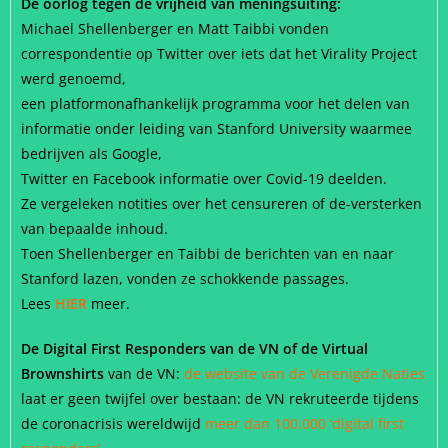
De oorlog tegen de vrijheid van meningsuiting:
Michael Shellenberger en Matt Taibbi vonden
correspondentie op Twitter over iets dat het Virality Project
werd genoemd,
een platformonafhankelijk programma voor het delen van
informatie onder leiding van Stanford University waarmee
bedrijven als Google,
Twitter en Facebook informatie over Covid-19 deelden.
Ze vergeleken notities over het censureren of de-versterken
van bepaalde inhoud.
Toen Shellenberger en Taibbi de berichten van en naar
Stanford lazen, vonden ze schokkende passages.
Lees
HIER
meer.
De Digital First Responders van de VN of de Virtual
Brownshirts
van de VN:
de website van de Verenigde Naties
laat er geen twijfel over bestaan:
de VN rekruteerde tijdens
de coronacrisis wereldwijd
meer dan 100.000 ‘digital first