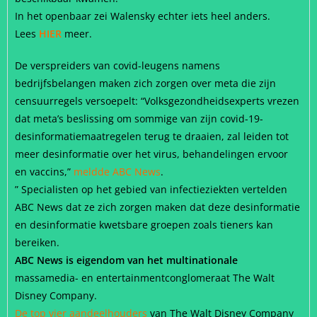
In het openbaar zei Walensky echter iets heel anders.
Lees
HIER
meer.
De verspreiders van covid-leugens namens
bedrijfsbelangen maken zich zorgen over meta die zijn
censuurregels versoepelt: “Volksgezondheidsexperts vrezen
dat meta’s beslissing om sommige van zijn covid-19-
desinformatiemaatregelen terug te draaien, zal leiden tot
meer desinformatie over het virus, behandelingen ervoor
en vaccins,”
meldde ABC News
.
” Specialisten op het gebied van infectieziekten vertelden
ABC News dat ze zich zorgen maken dat deze desinformatie
en desinformatie kwetsbare groepen zoals tieners kan
bereiken.
ABC News is eigendom van het multinationale
massamedia- en entertainmentconglomeraat The Walt
Disney Company.
De top vier aandeelhouders
van The Walt Disney Company