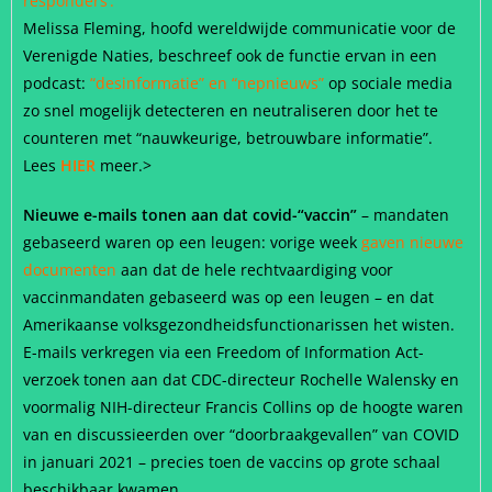
responders’.
Melissa Fleming, hoofd wereldwijde communicatie voor de
Verenigde Naties, beschreef ook de functie ervan in een
podcast:
“desinformatie” en “nepnieuws”
op sociale media
zo snel mogelijk detecteren en neutraliseren door het te
counteren met “nauwkeurige, betrouwbare informatie”.
Lees
HIER
meer.>
Nieuwe e-mails tonen aan dat covid-“vaccin”
– mandaten
gebaseerd waren op een leugen: vorige week
gaven nieuwe
documenten
aan dat de hele rechtvaardiging voor
vaccinmandaten gebaseerd was op een leugen –
en dat
Amerikaanse volksgezondheidsfunctionarissen het wisten.
E-mails verkregen via een Freedom of Information Act-
verzoek tonen aan dat CDC-directeur Rochelle Walensky en
voormalig NIH-directeur Francis Collins op de hoogte waren
van en discussieerden
over “doorbraakgevallen” van COVID
in januari 2021 – precies toen de vaccins op grote schaal
beschikbaar kwamen.