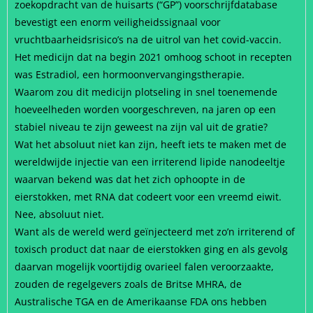
zoekopdracht van de huisarts (“GP”) voorschrijfdatabase
bevestigt een enorm veiligheidssignaal voor
vruchtbaarheidsrisico’s na de uitrol van het covid-vaccin.
Het medicijn dat na begin 2021 omhoog schoot in recepten
was Estradiol, een hormoonvervangingstherapie.
Waarom zou dit medicijn plotseling in snel toenemende
hoeveelheden worden voorgeschreven, na jaren op een
stabiel niveau te zijn geweest na zijn val uit de gratie?
Wat het absoluut niet kan zijn, heeft iets te maken met de
wereldwijde injectie van een irriterend lipide nanodeeltje
waarvan bekend was dat het zich ophoopte in de
eierstokken, met RNA dat codeert voor een vreemd eiwit.
Nee, absoluut niet.
Want als de wereld werd geïnjecteerd met zo’n irriterend of
toxisch product dat naar de eierstokken ging en als gevolg
daarvan mogelijk voortijdig ovarieel falen veroorzaakte,
zouden de regelgevers zoals de Britse MHRA, de
Australische TGA en de Amerikaanse FDA ons hebben