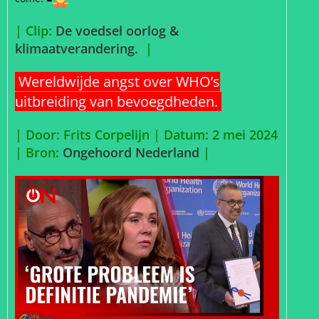
| Clip:
De voedsel oorlog &
klimaatverandering.
|
Wereldwijde angst over WHO’s
uitbreiding van bevoegdheden.
| Door: Frits Corpelijn | Datum: 2 mei 2024
|
Bron:
Ongehoord Nederland
|