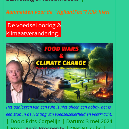
Aanmelden voor de “VigilantFox”? Klik hier!
De voedsel oorlog &
klimaatverandering.
Het aanleggen van een tuin is niet alleen een hobby, het is
een stap in de richting van voedselzekerheid en veerkracht.
| Door: Frits Corpelijn | Datum: 3 mei 2024
|
Bron:
Peak Prosperity
| Met NL subs |