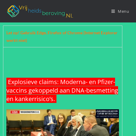
Menu
Let op! Gebruik Edge, Firefox of Chrome (Internet Explorer
werkt niet)
Explosieve claims: Moderna- en Pfizer-
vaccins gekoppeld aan DNA-besmetting
en kankerrisico’s.