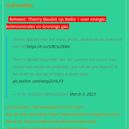
GoFundMe
Retweet: Thierry Baudet op Radio 1 over energie,
kolencentrales en Gronings gas.
Thierry Baudet over het leven, groots denken en de toekomst
van FVD
https://t.co/5IRCxcZ8Wv
Thierry Baudet bespreekt hoe het systeem ons vormt door
middel van media en onderwijs, hoe het dit ons beperkt in
het leven en wat we er tegen kunnen doen.
pic.twitter.com/wsqIZUHLF3
— Frits Corpelijn (@FCorpelijn)
March 3, 2023
Op YouTube 7.584 weergaven
25 mrt 2023
Kijk de hele uitzending:
https://www.npostart.nl/ongehoord-nie…
Word lid:
https://ongehoordnederland.tv/word-lid/
Doneer:
https://ongehoordnederland.tv/steun-o…