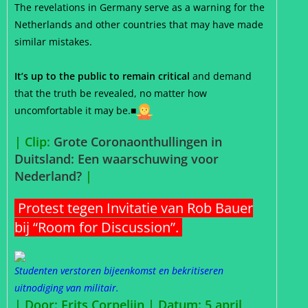
The revelations in Germany serve as a warning for the
Netherlands and other countries that may have made
similar mistakes.
It’s up to the public to remain critical
and demand
that the truth be revealed, no matter how
uncomfortable it may be.
■
| Clip:
Grote Coronaonthullingen in
Duitsland: Een waarschuwing voor
Nederland?
|
Protest tegen Invitatie van Rob Bauer
bij “Room for Discussion”.
Studenten verstoren bijeenkomst en bekritiseren
uitnodiging van militair.
| Door: Frits Corpelijn | Datum: 5 april