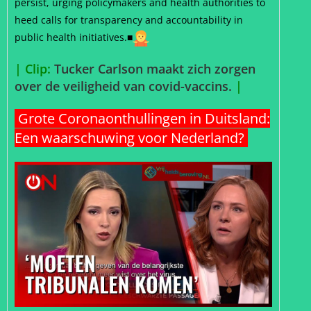
persist, urging policymakers and health authorities to
heed calls for transparency and accountability in
public health initiatives.
■
| Clip:
Tucker Carlson maakt zich zorgen
over de veiligheid van covid-vaccins.
|
Grote Coronaonthullingen in Duitsland:
Een waarschuwing voor Nederland?