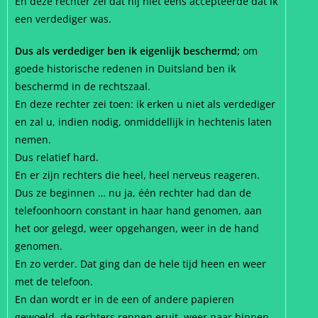
En deze rechter zei dat hij niet eens accepteerde dat ik
een verdediger was.
Dus als verdediger ben ik eigenlijk beschermd;
om
goede historische redenen in Duitsland ben ik
beschermd in de rechtszaal.
En deze rechter zei toen: ik erken u niet als verdediger
en zal u, indien nodig, onmiddellijk in hechtenis laten
nemen.
Dus relatief hard.
En er zijn rechters die heel, heel nerveus reageren.
Dus ze beginnen … nu ja, één rechter had dan de
telefoonhoorn constant in haar hand genomen, aan
het oor gelegd, weer opgehangen, weer in de hand
genomen.
En zo verder. Dat ging dan de hele tijd heen en weer
met de telefoon.
En dan wordt er in de een of andere papieren
gewoeld, de rechters rennen eruit, weer naar binnen.