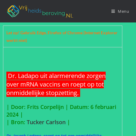
Menu
Let op! Gebruik Edge, Firefox of Chrome (Internet Explorer
werkt niet)
Dr. Ladapo uit alarmerende zorgen
over mRNA vaccins en roept op tot
onmiddellijke stopzetting.
| Door: Frits Corpelijn | Datum: 6 februari
2024 |
| Bron:
Tucker Carlson
|
Dr. Joseph Ladapo, roept op tot een onmiddellijke