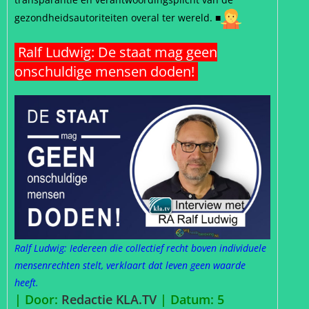
gezondheidsautoriteiten overal ter wereld.
■
Ralf Ludwig: De staat mag geen
onschuldige mensen doden!
Ralf Ludwig: Iedereen die collectief recht boven individuele
mensenrechten stelt, verklaart dat leven geen waarde
heeft.
| Door:
Redactie KLA.TV
| Datum: 5