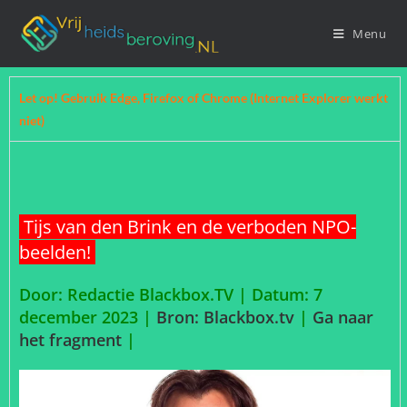
Menu
Let op! Gebruik Edge, Firefox of Chrome (Internet Explorer werkt
niet)
Tijs van den Brink en de verboden NPO-
beelden!
Door: Redactie Blackbox.TV | Datum: 7
december 2023 |
Bron: Blackbox.tv
|
Ga naar
het fragment
|