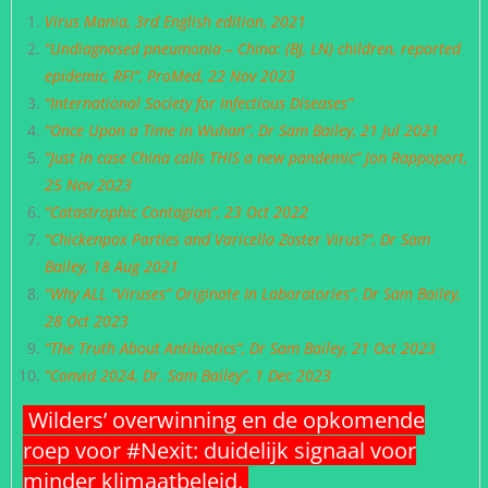
Virus Mania
, 3rd English edition, 2021
“
Undiagnosed pneumonia – China: (BJ, LN) children, reported
epidemic, RFI
”, ProMed, 22 Nov 2023
“
International Society for Infectious Diseases
”
“
Once Upon a Time in Wuhan
”, Dr Sam Bailey, 21 Jul 2021
“
Just in case China calls THIS a new pandemic
” Jon Rappoport,
25 Nov 2023
“
Catastrophic Contagion
”, 23 Oct 2022
“
Chickenpox Parties and Varicella Zoster Virus?
”, Dr Sam
Bailey, 18 Aug 2021
“
Why ALL “Viruses” Originate In Laboratories
”, Dr Sam Bailey,
28 Oct 2023
“
The Truth About Antibiotics
”, Dr Sam Bailey, 21 Oct 2023
“Convid 2024, Dr. Sam Bailey”
, 1 Dec 2023
Wilders’ overwinning en de opkomende
roep voor #Nexit: duidelijk signaal voor
minder klimaatbeleid.