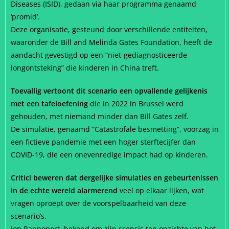
Diseases (ISID), gedaan via haar programma genaamd
‘promid’.
Deze organisatie, gesteund door verschillende entiteiten,
waaronder de Bill and Melinda Gates Foundation, heeft de
aandacht gevestigd op een “niet-gediagnosticeerde
longontsteking” die kinderen in China treft.
Toevallig vertoont dit scenario een opvallende gelijkenis
met een tafeloefening
die in 2022 in Brussel werd
gehouden, met niemand minder dan Bill Gates zelf.
De simulatie, genaamd “Catastrofale besmetting”, voorzag in
een fictieve pandemie met een hoger sterftecijfer dan
COVID-19, die een onevenredige impact had op kinderen.
Critici beweren dat dergelijke simulaties en gebeurtenissen
in de echte wereld alarmerend
veel op elkaar lijken, wat
vragen oproept over de voorspelbaarheid van deze
scenario’s.
Jon Rappoport, bekend om zijn scepsis ten opzichte van het