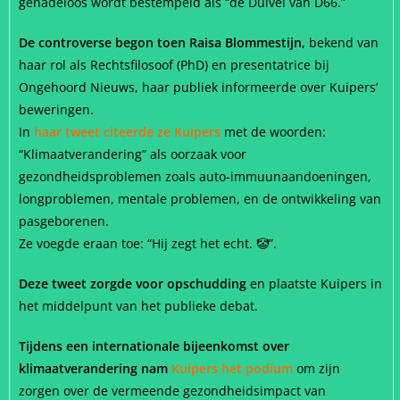
genadeloos wordt bestempeld als “de Duivel van D66.”
De controverse begon toen Raisa Blommestijn,
bekend van
haar rol als Rechtsfilosoof (PhD) en presentatrice bij
Ongehoord Nieuws, haar publiek informeerde over Kuipers’
beweringen.
In
haar tweet citeerde ze Kuipers
met de woorden:
“Klimaatverandering” als oorzaak voor
gezondheidsproblemen zoals auto-immuunaandoeningen,
longproblemen, mentale problemen, en de ontwikkeling van
pasgeborenen.
Ze voegde eraan toe: “Hij zegt het echt. 🤡”.
Deze tweet zorgde voor opschudding
en plaatste Kuipers in
het middelpunt van het publieke debat.
Tijdens een internationale bijeenkomst over
klimaatverandering nam
Kuipers het podium
om zijn
zorgen over de vermeende gezondheidsimpact van