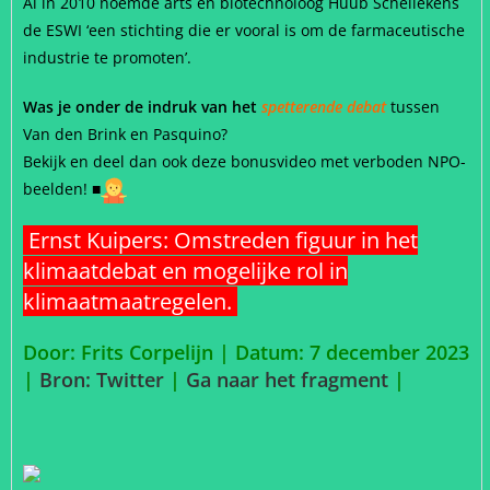
Al in 2010 noemde arts en biotechnoloog Huub Schellekens
de ESWI ‘een stichting die er vooral is om de farmaceutische
industrie te promoten’.
Was je onder de indruk van het
spetterende debat
tussen
Van den Brink en Pasquino?
Bekijk en deel dan ook deze bonusvideo met verboden NPO-
beelden!
■
Ernst Kuipers: Omstreden figuur in het
klimaatdebat en mogelijke rol in
klimaatmaatregelen.
Door: Frits Corpelijn | Datum: 7 december 2023
|
Bron: Twitter
|
Ga naar het fragment
|