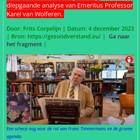
diepgaande analyse van Emeritus Professor
Karel van Wolferen.
Door: Frits Corpelijn | Datum: 4 december 2023
|
Bron: https://gezondverstand.eu/ |
Ga naar
het fragment
|
Een scherp oog voor de rol van Frans Timmermans en de groene
agenda.