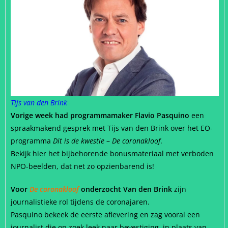
Tijs van den Brink
Vorige week had programmamaker Flavio Pasquino
een
spraakmakend gesprek met Tijs van den Brink over het EO-
programma
Dit is de kwestie
–
De coronakloof
.
Bekijk hier het bijbehorende bonusmateriaal met verboden
NPO-beelden, dat net zo opzienbarend is!
Voor
De coronakloof
onderzocht Van den Brink
zijn
journalistieke rol tijdens de coronajaren.
Pasquino bekeek de eerste aflevering en zag vooral een
journalist die op zoek leek naar bevestiging, in plaats van