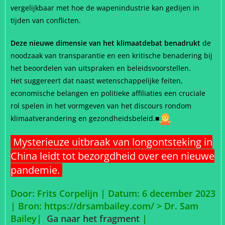
vergelijkbaar met hoe de wapenindustrie kan gedijen in
tijden van conflicten.
Deze nieuwe dimensie van het klimaatdebat benadrukt
de
noodzaak van transparantie en een kritische benadering bij
het beoordelen van uitspraken en beleidsvoorstellen.
Het suggereert dat naast wetenschappelijke feiten,
economische belangen en politieke affiliaties een cruciale
rol spelen in het vormgeven van het discours rondom
klimaatverandering en gezondheidsbeleid.
■
Mysterieuze uitbraak van longontsteking in
China leidt tot bezorgdheid over een nieuwe
pandemie.
Door: Frits Corpelijn | Datum: 6 december 2023
|
Bron: https://drsambailey.com/ > Dr. Sam
Bailey|
Ga naar het fragment
|