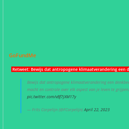
GoFundMe
Retweet:
Bewijs dat antropogene klimaatverandering een 
Bewijs dat antropogene klimaatverandering een denkbeel
macht en controle over elk aspect van je leven te grijpe
pic.twitter.com/vBf7jXM17y
— Frits Corpelijn (@FCorpelijn)
April 22, 2023