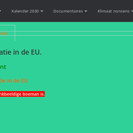
Kalender 2030
Documentaires
Klimaat nonsens
niet)
tie in de EU.
ent
ie in de EU
nkbeeldige boeman is.