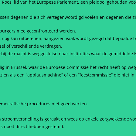
Roos, lid van het Europese Parlement, een pleidooi gehouden voor
ussen degenen die zich vertegenwoordigd voelen en degenen die z
burgers mee geconfronteerd worden.
jk nog kan uitoefenen, aangezien vaak wordt gezegd dat bepaalde 
l of verschillende verdragen.
rbij de macht is weggesluisd naar instituties waar de gemiddelde 
 in Brussel, waar de Europese Commissie het recht heeft op wetge
zien als een “applausmachine” of een “feestcommissie” die niet in 
democratische procedures niet goed werken.
 stroomversnelling is geraakt en wees op enkele zorgwekkende voor
s nooit direct hebben gestemd.