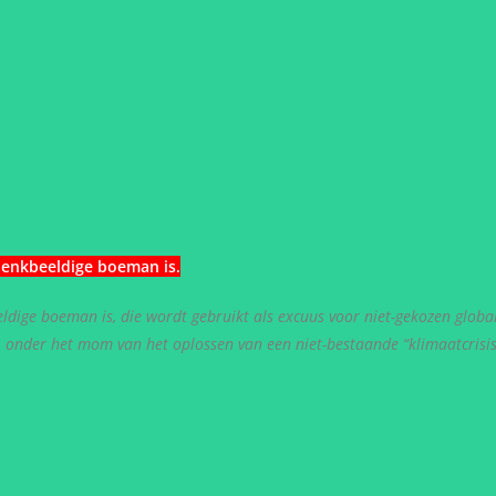
denkbeeldige boeman is
.
dige boeman is, die wordt gebruikt als excuus voor niet-gekozen globa
n, onder het mom van het oplossen van een niet-bestaande “klimaatcrisis”