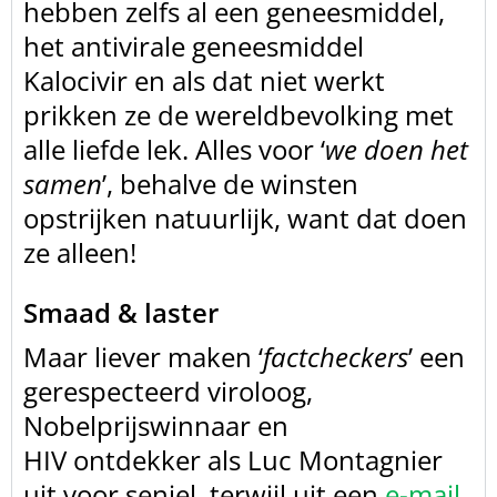
hebben zelfs al een geneesmiddel,
het antivirale
geneesmiddel
Kalocivir en als dat niet werkt
prikken ze de wereldbevolking met
alle liefde lek. Alles voor ‘
we doen het
samen
’, behalve de winsten
opstrijken natuurlijk, want dat doen
ze alleen!
Smaad & laster
Maar liever maken ‘
factcheckers
’
een
gerespecteerd viroloog,
Nobelprijswinnaar en
HIV ontdekker als Luc
Montagnier
uit voor seniel, terwijl uit een
e-mail