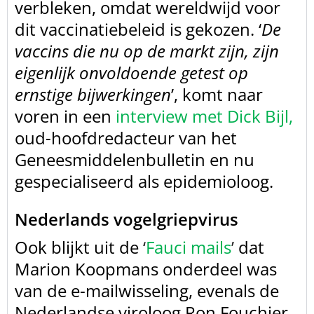
verbleken,
omdat wereldwijd voor
dit vaccinatiebeleid is gekozen. ‘
De
vaccins die nu op de markt zijn, zijn
eigenlijk onvoldoende getest op
ernstige bijwerkingen
’, komt naar
voren in een
interview met Dick Bijl
,
oud-hoofdredacteur van het
Geneesmiddelenbulletin en nu
gespecialiseerd als
epidemioloog.
Nederlands vogelgriepvirus
Ook blijkt uit de
‘
Fauci mails
’
dat
Marion Koopmans onderdeel was
van de e-mailwisseling, evenals de
Nederlandse
viroloog Ron Fouchier.