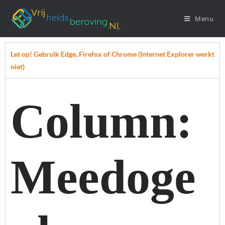
Menu
Let op! Gebruik Edge, Firefox of Chrome (Internet Explorer werkt
niet)
Column:
Meedoge