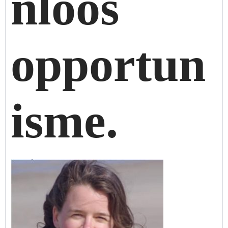
nloos
opportun
isme.