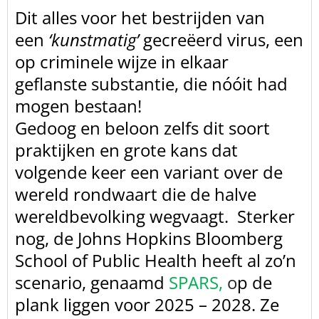
Dit alles voor het bestrijden van
een
‘kunstmatig’
gecreëerd virus, een
op
criminele wijze in elkaar
geflanste substantie, die nóóit had
mogen bestaan!
Gedoog en beloon zelfs dit soort
praktijken en grote kans dat
volgende keer een
variant over de
wereld rondwaart die de halve
wereldbevolking wegvaagt.
Sterker
nog, de Johns Hopkins Bloomberg
School of Public Health heeft al zo’n
scenario,
genaamd
SPARS
,
o
p de
plank
liggen voor 2025 – 2028. Ze