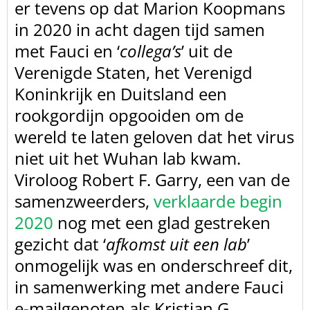
er tevens op dat
Marion Koopmans
in 2020 in acht dagen tijd samen
met Fauci en ‘
collega’s
’ uit de
Verenigde Staten, het
Verenigd
Koninkrijk en Duitsland een
rookgordijn opgooiden om de
wereld te
laten geloven dat het virus
niet uit het Wuhan lab kwam.
Viroloog Robert F.
Garry, een van de
samenzweerders,
verklaarde begin
2020
nog
met een glad gestreken
gezicht dat ‘
afkomst uit een lab
’
onmogelijk was en onderschreef dit,
in samenwerking met andere
Fauci
e-mailgenoten als Kristian G.