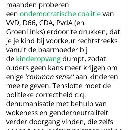
maanden proberen
een
ondemocratische coalitie
van
VVD,
D66, CDA, PvdA (en
GroenLinks) erdoor te drukken, dat
je je kind bij voorkeur
rechtstreeks
vanuit de baarmoeder bij
de
kinderopvang
d
umpt,
zodat
ouders geen kans meer krijgen om
enige
‘common sense’
aan kinderen
mee te geven. Tenslotte moet de
politieke
correctheid c.q.
dehumanisatie met behulp van
wokeness en genderneutraliteit
verder doorgang vinden, die zelfs