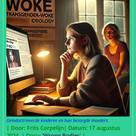
Geïndoctrineerde kinderen en hun bezorgde moeders.
| Door: Frits Corpelijn| Datum: 17 augustus
2024 | Docu:
‘Wrong Bodies’
|