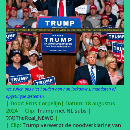
We zullen ons niet houden aan hun lockdowns, mandaten of
opgetuigde systemen.
| Door: Frits Corpelijn| Datum: 18 augustus
2024 | Clip:
Trump met NL subs
|
‘X’@TheReal_NEWO
|
| Clip:
Trump verwerpt de noodverklaring van