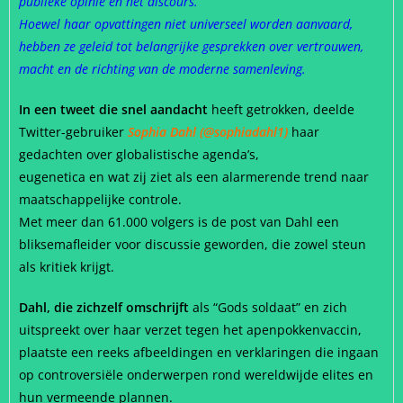
publieke opinie en het discours.
Hoewel haar opvattingen niet universeel worden aanvaard,
hebben ze geleid tot belangrijke gesprekken over vertrouwen,
macht en de richting van de moderne samenleving.
In een tweet die snel aandacht
heeft getrokken, deelde
Twitter-gebruiker
Sophia Dahl (@sophiadahl1)
haar
gedachten over globalistische agenda’s,
eugenetica en wat zij ziet als een alarmerende trend naar
maatschappelijke controle.
Met meer dan 61.000 volgers is de post van Dahl een
bliksemafleider voor discussie geworden, die zowel steun
als kritiek krijgt.
Dahl, die zichzelf omschrijft
als “Gods soldaat” en zich
uitspreekt over haar verzet tegen het apenpokkenvaccin,
plaatste een reeks afbeeldingen en verklaringen die ingaan
op controversiële onderwerpen rond wereldwijde elites en
hun vermeende plannen.