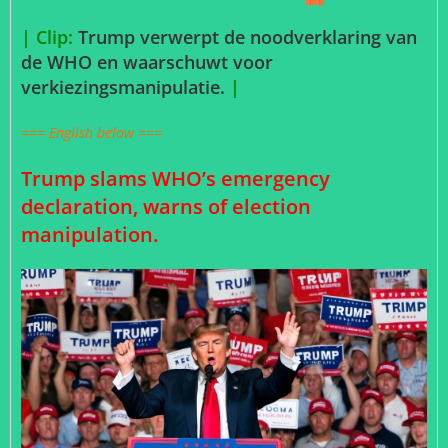
| Clip:
Trump verwerpt de noodverklaring van
de WHO en waarschuwt voor
verkiezingsmanipulatie.
|
=== English below ===
Trump slams WHO’s emergency
declaration, warns of election
manipulation.