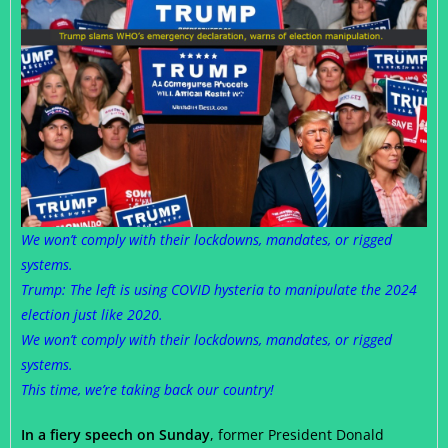
We won’t comply with their lockdowns, mandates, or rigged
systems.
Trump: The left is using COVID hysteria to manipulate the 2024
election just like 2020.
We won’t comply with their lockdowns, mandates, or rigged
systems.
This time, we’re taking back our country!
In a fiery speech on Sunday
, former President Donald