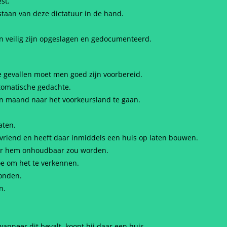
st.
taan van deze dictatuur in de hand.
en veilig zijn opgeslagen en gedocumenteerd.
de gevallen moet men goed zijn voorbereid.
utomatische gedachte.
en maand naar het voorkeursland te gaan.
aten.
 vriend en heeft daar inmiddels een huis op laten bouwen.
oor hem onhoudbaar zou worden.
oe om het te verkennen.
tonden.
n.
anneer dit bevalt, koopt hij daar een huis.