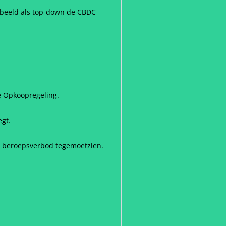
oorbeeld als top-down de CBDC
 Opkoopregeling.
egt.
en beroepsverbod tegemoetzien.