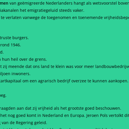
komen
van geëmigreerde Nederlanders hangt als wetsvoorstel bove
diakanalen het emigratiegeluid steeds vaker.
d te verlaten vanwege de toegenomen en toenemende vrijheidsbep
ruste burgers.
 rond 1946.
d.
 hun heil over de grens.
dat zij meende dat ons land te klein was voor meer landbouwbedrijv
ljoen inwoners.
tartkapitaal om een agrarisch bedrijf overzee te kunnen aankopen.
oeg.
aagden aan dat zij vrijheid als het grootste goed beschouwen.
het nog goed komt in Nederland en Europa. Jeroen Pols vertolkt dit
g van de Regering geleid.