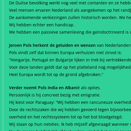
De Duitse bevolking werkt nog veel met contanten en ze hebben
Veel mensen ervaren Nederland als aangekomen op het randje 
De aankomende verkiezingen zullen historisch worden. We h
Wij hebben echter een handicap.
We hebben een passieve samenleving die geïndoctrineerd is 
Jeroen Pols herkent de geluiden en wensen
van Nederlanders
Pols vindt zelf dat binnen Europa verhuizen niet zinvol is:
“Hongarije, Portugal en Bulgarije lijken in trek bij vertrekke
Voor deze landen geldt dat op het platteland nog mogelijkhede
Heel Europa wordt tot op de grond afgebroken.”
Verder noemt Pols India en Albani
ë als opties.
Persoonlijk is hij concreet bezig met emigratie.
Hij kiest voor Paraguay: “Wij hebben een rancuneuze overheid
Door de rechtszaken die wij hebben gevoerd tegen bijvoorbeel
overheid en het rechtssysteem tot op het bot blootgelegd.
Wij staan op hun netvlies. Ik heb mijzelf afgevraagd wanneer 