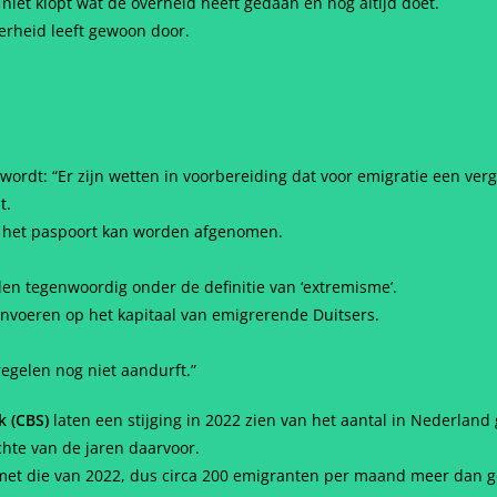
et klopt wat de overheid heeft gedaan en nog altijd doet.
rheid leeft gewoon door.
r wordt: “Er zijn wetten in voorbereiding dat voor emigratie een ve
t.
n’ het paspoort kan worden afgenomen.
en tegenwoordig onder de definitie van ‘extremisme’.
invoeren op het kapitaal van emigrerende Duitsers.
egelen nog niet aandurft.”
k (CBS)
laten een stijging in 2022 zien van het aantal in Nederlan
chte van de jaren daarvoor.
aar met die van 2022, dus circa 200 emigranten per maand meer dan 