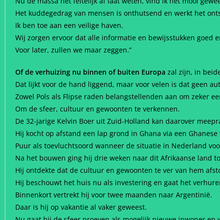
Nu de massa het feitelijk af laat weten, vind ik het mooi gewee
Het kuddegedrag van mensen is onthutsend en werkt het onts
Ik ben toe aan een veilige haven.
Wij zorgen ervoor dat alle informatie en bewijsstukken goed 
Voor later, zullen we maar zeggen.”
Of de verhuizing nu binnen of buiten Europa
zal zijn, in bei
Dat lijkt voor de hand liggend, maar voor velen is dat geen a
Zowel Pols als Flipse raden belangstellenden aan om zeker e
Om de sfeer, cultuur en gewoonten te verkennen.
De 32-jarige Kelvin Boer uit Zuid-Holland kan daarover meepr
Hij kocht op afstand een lap grond in Ghana via een Ghanese
Puur als toevluchtsoord wanneer de situatie in Nederland v
Na het bouwen ging hij drie weken naar dit Afrikaanse land t
Hij ontdekte dat de cultuur en gewoonten te ver van hem afs
Hij beschouwt het huis nu als investering en gaat het verhure
Binnenkort vertrekt hij voor twee maanden naar Argentinië.
Daar is hij op vakantie al vaker geweest.
Nu gaat hij de sfeer proeven als mogelijk nieuwe inwoner en w