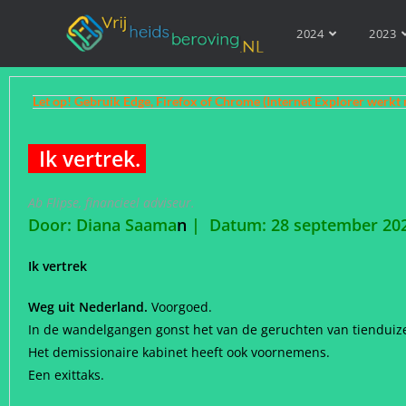
2024
2023
Let op! Gebruik Edge, Firefox of Chrome (Internet Explorer werkt 
Ik vertrek.
Ab Flipse, financieel adviseur.
Door:
Diana Saama
n
| Datum: 28 september 20
Ik vertrek
Weg uit Nederland.
Voorgoed.
In de wandelgangen gonst het van de geruchten van tiendu
Het demissionaire kabinet heeft ook voornemens.
Een exittaks.