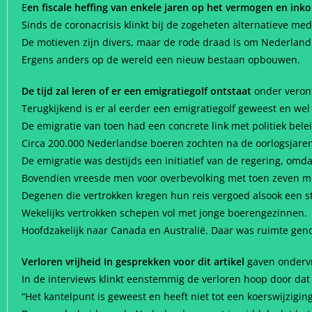
E
en fiscale heffing van enkele jaren op het vermogen en in
Sinds de coronacrisis klinkt bij de zogeheten alternatieve me
De motieven zijn divers, maar de rode draad is om Nederlan
Ergens anders op de wereld een nieuw bestaan opbouwen.
De tijd zal leren of er een emigratiegolf ontstaat
onder veront
Terugkijkend is er al eerder een emigratiegolf geweest en wel
De emigratie van toen had een concrete link met politiek belei
Circa 200.000 Nederlandse boeren zochten na de oorlogsjaren
De emigratie was destijds een initiatief van de regering, om
Bovendien vreesde men voor overbevolking met toen zeven mi
Degenen die vertrokken kregen hun reis vergoed alsook een s
Wekelijks vertrokken schepen vol met jonge boerengezinnen.
Hoofdzakelijk naar Canada en Australië. Daar was ruimte gen
Verloren vrijheid In gesprekken voor dit artikel
gaven ondervr
In de interviews klinkt eenstemmig de verloren hoop door dat 
“Het kantelpunt is geweest en heeft niet tot een koerswijzigin