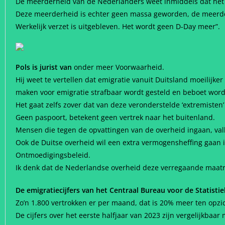
De meerderheid van de Nederlanders weet inmiddels dat het ni
Deze meerderheid is echter geen massa geworden, de meerde
Werkelijk verzet is uitgebleven. Het wordt geen D-Day meer”.
Pols is jurist van
onder meer Voorwaarheid.
Hij weet te vertellen dat emigratie vanuit Duitsland moeilijke
maken voor emigratie strafbaar wordt gesteld en beboet word
Het gaat zelfs zover dat van deze veronderstelde ‘extremiste
Geen paspoort, betekent geen vertrek naar het buitenland.
Mensen die tegen de opvattingen van de overheid ingaan, vall
Ook de Duitse overheid wil een extra vermogensheffing gaan 
Ontmoedigingsbeleid.
Ik denk dat de Nederlandse overheid deze verregaande maatr
De emigratiecijfers van het Centraal Bureau voor de Statistie
Zo’n 1.800 vertrokken er per maand, dat is 20% meer ten opzi
De cijfers over het eerste halfjaar van 2023 zijn vergelijkb