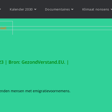
Kalender 2030
Documentaires
Klimaat nonsens
niet)
23 |
Bron: GezondVerstand.EU.
|
izenden mensen met emigratievoornemens.