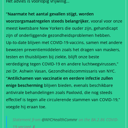
Het advies is voorlopig vrijwillig…
“Naarmate het aantal gevallen stijgt, worden
voorzorgsmaatregelen steeds belangrijker,
vooral voor onze
meest kwetsbare New Yorkers die ouder zijn, gehandicapt
zijn of onderliggende gezondheidsproblemen hebben.
Up-to-date blijven met COVID-19-vaccins, samen met andere
bewezen preventiemiddelen zoals het dragen van maskers,
testen en thuisblijven bij ziekte, blijft onze beste
verdediging tegen COVID-19 en andere luchtwegvirussen,”
zei Dr. Ashwin Vasan, Gezondheidscommissaris van NYC.
“Antilichamen van vaccinatie en eerdere infectie zullen
enige bescherming
blijven bieden, evenals beschikbare
antivirale behandelingen zoals Paxlovid, die nog steeds
effectief is tegen alle circulerende stammen van COVID-19,”
voegde hij eraan toe.
Statement from
@NYCHealthCommr
on the BA.2.86 COVID-
19 variant ⬇️