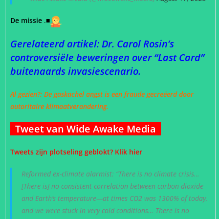
De missie
.
■
Gerelateerd artikel: Dr. Carol Rosin’s
controversiële beweringen over “Last Card”
buitenaards invasiescenario.
Al gezien?: De gaskachel angst is een fraude gecreëerd door
autoritaire klimaatverandering.
Tweet van Wide Awake Media
Tweets zijn plotseling geblokt? Klik hier
Reformed ex-climate alarmist: “There is no climate crisis…
[There is] no consistent correlation between carbon dioxide
and Earth’s temperature—at times CO2 was 1300% of today,
and we were stuck in very cold conditions… There is no