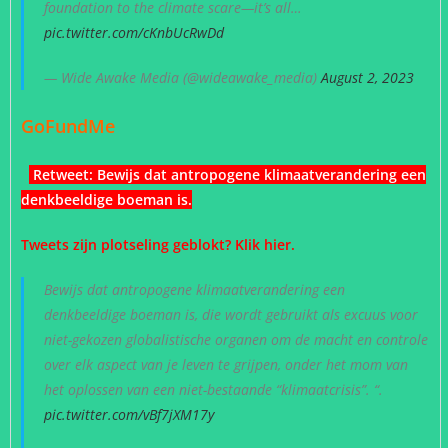
foundation to the climate scare—it’s all…
pic.twitter.com/cKnbUcRwDd
— Wide Awake Media (@wideawake_media)
August 2, 2023
GoFundMe
Retweet:
Bewijs dat antropogene klimaatverandering een
denkbeeldige boeman is
.
Tweets zijn plotseling geblokt? Klik hier.
Bewijs dat antropogene klimaatverandering een
denkbeeldige boeman is, die wordt gebruikt als excuus voor
niet-gekozen globalistische organen om de macht en controle
over elk aspect van je leven te grijpen, onder het mom van
het oplossen van een niet-bestaande “klimaatcrisis”. “.
pic.twitter.com/vBf7jXM17y