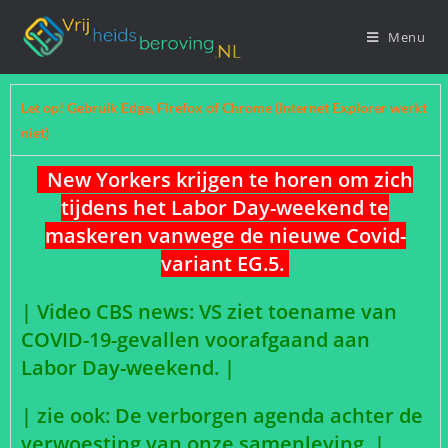
Menu
Let op! Gebruik Edge, Firefox of Chrome (Internet Explorer werkt
niet)
New Yorkers krijgen te horen om zich
tijdens het Labor Day-weekend te
maskeren vanwege de nieuwe Covid-
variant EG.5.
|
Video CBS news: VS ziet toename van
COVID-19-gevallen voorafgaand aan
Labor Day-weekend.
|
|
zie ook: De verborgen agenda achter de
verwoesting van onze samenleving.
|