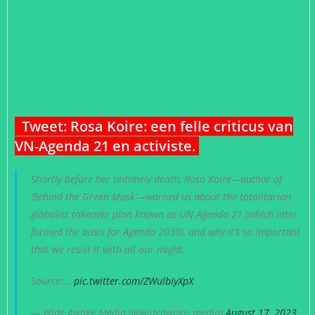
Tweet: Rosa Koire: een felle criticus van
VN-Agenda 21 en activiste.
Shortly before her untimely death, Rosa Koire—author of
‘Behind the Green Mask’—warned us about the totalitarian
globalist takeover plan known as UN Agenda 21 (which later
formed the basis for Agenda 2030), and why it’s so important
that we resist it with all our might.
Source:…
pic.twitter.com/ZWulbIyXpX
— Wide Awake Media (@wideawake_media)
August 17, 2023