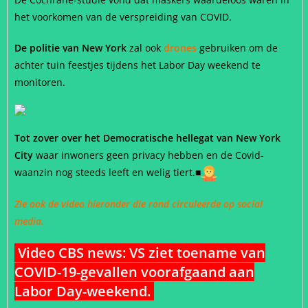
het voorkomen van de verspreiding van COVID.
De politie van New York
zal ook
drones
gebruiken om de
achter tuin feestjes tijdens het Labor Day weekend te
monitoren.
Tot zover over het Democratische hellegat van New York
City
waar inwoners geen privacy hebben en de Covid-
waanzin nog steeds leeft en welig tiert.
■
Zie ook de video hieronder die rond circuleerde op social
media.
Video CBS news: VS ziet toename van
COVID-19-gevallen voorafgaand aan
Labor Day-weekend.