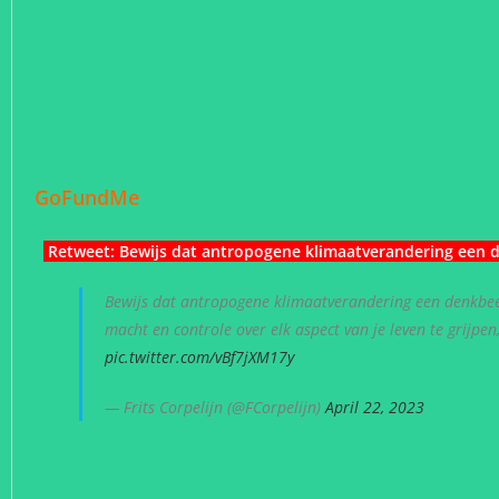
GoFundMe
Retweet:
Bewijs dat antropogene klimaatverandering een 
Bewijs dat antropogene klimaatverandering een denkbeel
macht en controle over elk aspect van je leven te grijpe
pic.twitter.com/vBf7jXM17y
— Frits Corpelijn (@FCorpelijn)
April 22, 2023