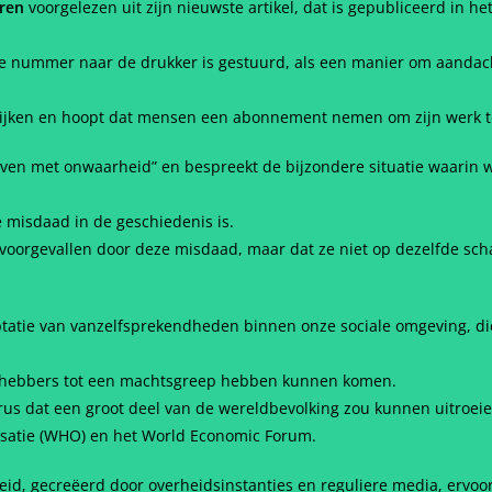
eren
voorgelezen uit zijn nieuwste artikel, dat is gepubliceerd in h
tste nummer naar de drukker is gestuurd, als een manier om aandac
en kijken en hoopt dat mensen een abonnement nemen om zijn werk 
Leven met onwaarheid” en bespreekt de bijzondere situatie waarin w
 misdaad in de geschiedenis is.
jn voorgevallen door deze misdaad, maar dat ze niet op dezelfde sc
atie van vanzelfsprekendheden binnen onze sociale omgeving, die 
achthebbers tot een machtsgreep hebben kunnen komen.
virus dat een groot deel van de wereldbevolking zou kunnen uitroei
isatie (WHO) en het World Economic Forum.
id, gecreëerd door overheidsinstanties en reguliere media, ervoor