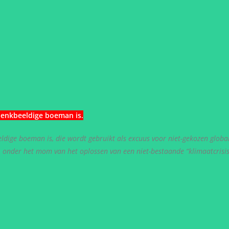
denkbeeldige boeman is
.
dige boeman is, die wordt gebruikt als excuus voor niet-gekozen globa
n, onder het mom van het oplossen van een niet-bestaande “klimaatcrisis”