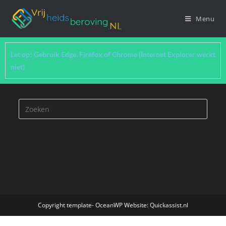
Menu
Let op! Gebruik Edge, Firefox of Chrome (Internet Explorer werkt
niet)
Copyright template- OceanWP Website: Quickassist.nl