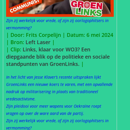
Zijn zij werkelijk voor vrede, of zijn zij oorlogophitsers in
vermomming?
| Door: Frits Corpelijn | Datum: 6 mei 2024
|
Bron:
Left Laser
|
| Clip:
Links, klaar voor WO3? Een
diepgaande blik op de politieke en sociale
standpunten van GroenLinks.
|
In het licht van Jesse Klaver’s recente uitspraken lijkt
GroenLinks een nieuwe koers te varen, met een opvallende
nadruk op militarisering in plaats van traditioneel
vredesactivisme.
Zijn pleidooi voor meer wapens voor Oekraïne roept
vragen op over de ware aard van de partij.
Zijn zij werkelijk voor vrede, of zijn zij oorlogophitsers in
vermomming?