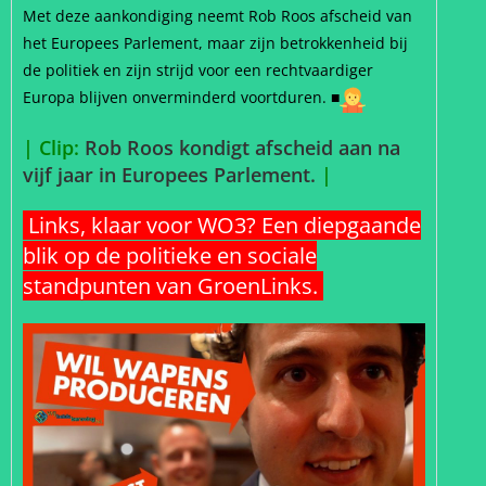
Met deze aankondiging neemt Rob Roos afscheid van
het Europees Parlement, maar zijn betrokkenheid bij
de politiek en zijn strijd voor een rechtvaardiger
Europa blijven onverminderd voortduren. ■
| Clip:
Rob Roos kondigt afscheid aan na
vijf jaar in Europees Parlement.
|
Links, klaar voor WO3? Een diepgaande
blik op de politieke en sociale
standpunten van GroenLinks.