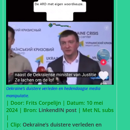
Oekraïne’s duistere verleden en hedendaagse media
manipulatie.
| Door: Frits Corpelijn | Datum: 10 mei
2024 |
Bron:
LinkendIN post
| Met NL subs
|
| Clip:
Oekraïne’s duistere verleden en