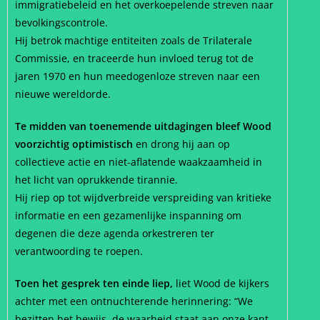
immigratiebeleid en het overkoepelende streven naar
bevolkingscontrole.
Hij betrok machtige entiteiten zoals de Trilaterale
Commissie, en traceerde hun invloed terug tot de
jaren 1970 en hun meedogenloze streven naar een
nieuwe wereldorde.
Te midden van toenemende uitdagingen bleef Wood
voorzichtig optimistisch
en drong hij aan op
collectieve actie en niet-aflatende waakzaamheid in
het licht van oprukkende tirannie.
Hij riep op tot wijdverbreide verspreiding van kritieke
informatie en een gezamenlijke inspanning om
degenen die deze agenda orkestreren ter
verantwoording te roepen.
Toen het gesprek ten einde liep,
liet Wood de kijkers
achter met een ontnuchterende herinnering: “We
bezitten het bewijs, de waarheid staat aan onze kant.