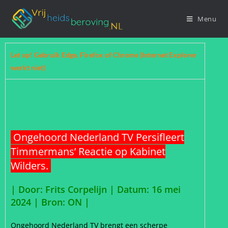
Menu
Let op! Gebruik Edge, Firefox of Chrome (Internet Explorer
werkt niet)
Ongehoord Nederland TV Persifleert
Timmermans’ Reactie op Kabinet
Wilders.
| Door: Frits Corpelijn | Datum: 16 mei
2024 |
Bron: ON |
Ongehoord Nederland TV brengt een scherpe