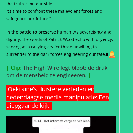
the truth is on our side.
It’s time to confront these malevolent forces and
safeguard our future.”
In the battle to preserve
humanity’s sovereignty and
dignity, the words of Patrick Wood echo with urgency,
serving as a rallying cry for those unwilling to
surrender to the dark forces engineering our fate.■
| Clip:
The High Wire legt bloot: de druk
om de mensheid te engineeren.
|
Oekraïne’s duistere verleden en
hedendaagse media manipulatie: Een
diepgaande kijk.