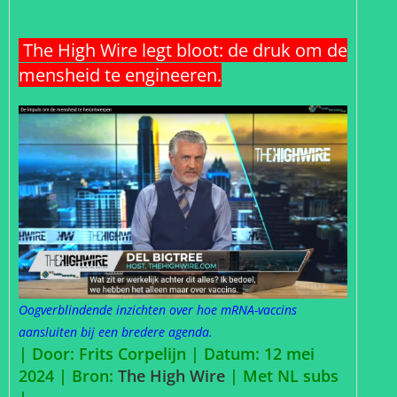
The High Wire legt bloot: de druk om de
mensheid te engineeren.
Oogverblindende inzichten over hoe mRNA-vaccins
aansluiten bij een bredere agenda.
| Door: Frits Corpelijn | Datum: 12 mei
2024 |
Bron:
The High Wire
| Met NL subs