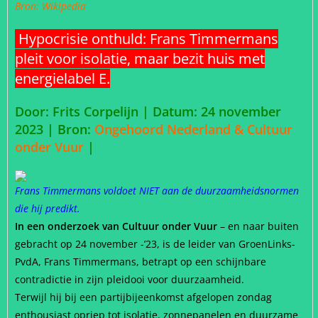
Bron: Wikipedia
Hypocrisie onthuld: Frans Timmermans
pleit voor isolatie, maar bezit huis met
energielabel E.
Door: Frits Corpelijn | Datum: 24 november
2023 |
Bron:
Ongehoord Nederland & Cultuur
onder Vuur
|
Frans Timmermans voldoet NIET aan de duurzaamheidsnormen
die hij predikt.
In een onderzoek van Cultuur onder Vuur
– en naar buiten
gebracht op 24 november -’23, is de leider van GroenLinks-
PvdA, Frans Timmermans, betrapt op een schijnbare
contradictie in zijn pleidooi voor duurzaamheid.
Terwijl hij bij een partijbijeenkomst afgelopen zondag
enthousiast opriep tot isolatie, zonnepanelen en duurzame