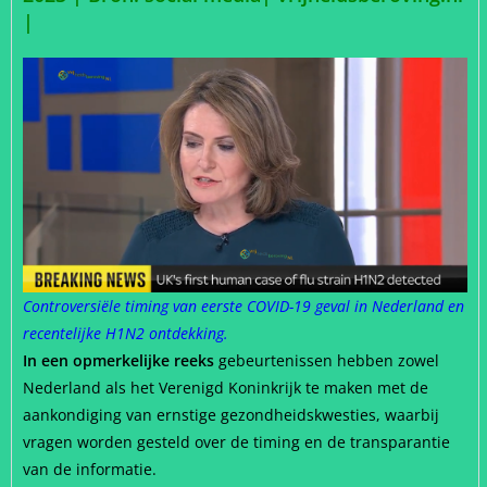
|
Controversiële timing van eerste COVID-19 geval in Nederland en
recentelijke H1N2 ontdekking.
In een opmerkelijke reeks
gebeurtenissen hebben zowel
Nederland als het Verenigd Koninkrijk te maken met de
aankondiging van ernstige gezondheidskwesties, waarbij
vragen worden gesteld over de timing en de transparantie
van de informatie.