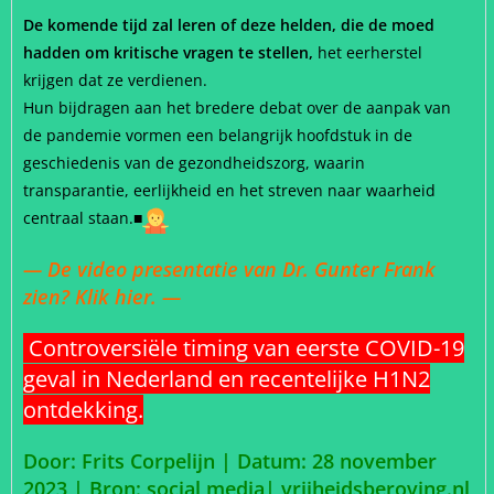
De komende tijd zal leren of deze helden, die de moed
hadden om kritische vragen te stellen,
het eerherstel
krijgen dat ze verdienen.
Hun bijdragen aan het bredere debat over de aanpak van
de pandemie vormen een belangrijk hoofdstuk in de
geschiedenis van de gezondheidszorg, waarin
transparantie, eerlijkheid en het streven naar waarheid
centraal staan.
■
— De video presentatie van Dr. Gunter Frank
zien? Klik hier. —
Controversiële timing van eerste COVID-19
geval in Nederland en recentelijke H1N2
ontdekking.
Door: Frits Corpelijn | Datum: 28 november
2023 |
Bron: social media| vrijheidsberoving.nl