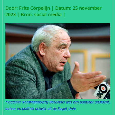
Door: Frits Corpelijn | Datum: 25 november
2023 |
Bron: social media |
*Vladimir Konstantinovitsj Boekovski was een politieke dissident,
auteur en politiek activist uit de Sovjet-Unie.