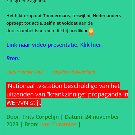
zijn groene agenda.
Het lijkt erop dat Timmermans, terwijl hij Nederlanders
oproept tot actie, zelf niet voldoet
aan de
duurzaamheidsnormen die hij predikt.
■
Link naar video presentatie. Klik hier.
Bron:
Cultuur onder Vuur.
|
Ongehoord Nederland.
Nationaal tv-station beschuldigd van het
uitzenden van “krankzinnige” propaganda in
WEF/VN-stijl.
Door: Frits Corpelijn | Datum: 24 november
2023 |
Bron:
Ivor Cummins
|