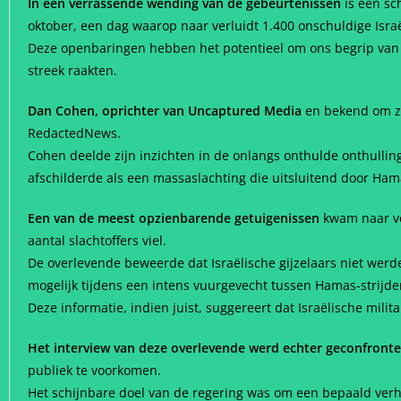
In een verrassende wending van de gebeurtenissen
is een sc
oktober, een dag waarop naar verluidt 1.400 onschuldige Isr
Deze openbaringen hebben het potentieel om ons begrip van 
streek raakten.
Dan Cohen, oprichter van Uncaptured Media
en bekend om zij
RedactedNews.
Cohen deelde zijn inzichten in de onlangs onthulde onthulling
afschilderde als een massaslachting die uitsluitend door Ha
Een van de meest opzienbarende getuigenissen
kwam naar vor
aantal slachtoffers viel.
De overlevende beweerde dat Israëlische gijzelaars niet wer
mogelijk tijdens een intens vuurgevecht tussen Hamas-strijder
Deze informatie, indien juist, suggereert dat Israëlische mili
Het interview van deze overlevende werd echter geconfront
publiek te voorkomen.
Het schijnbare doel van de regering was om een bepaald verha