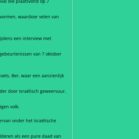
val die plaatsvond op 7
rvormen, waardoor velen van
ijdens een interview met
e gebeurtenissen van 7 oktober
ets, Ber, waar een aanzienlijk
der door Israëlisch geweervuur,
igen volk.
ervan onder het Israëlische
ilderen als een pure daad van