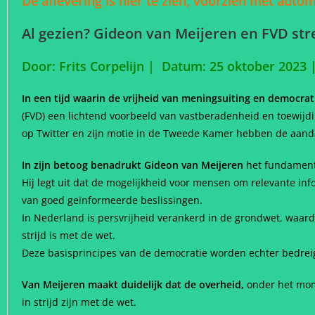
De aflevering is hier te zien, voorzien met aut
Al gezien? Gideon van Meijeren en FVD st
Door: Frits Corpelijn | Datum: 25 oktober 2023 
In een tijd waarin de vrijheid van meningsuiting en democra
(FVD) een lichtend voorbeeld van vastberadenheid en toewijdi
op Twitter en zijn motie in de Tweede Kamer hebben de aandac
In zijn betoog benadrukt Gideon van Meijeren
het fundamente
Hij legt uit dat de mogelijkheid voor mensen om relevante inf
van goed geïnformeerde beslissingen.
In Nederland is persvrijheid verankerd in de grondwet, waard
strijd is met de wet.
Deze basisprincipes van de democratie worden echter bedrei
Van Meijeren maakt duidelijk dat de overheid,
onder het mom 
in strijd zijn met de wet.