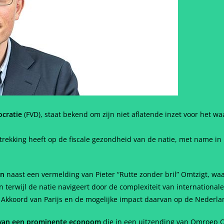
ocratie
(FVD), staat bekend om zijn niet aflatende inzet voor het w
etrekking heeft op de fiscale gezondheid van de natie, met name in
en
naast een vermelding van Pieter “Rutte zonder bril” Omtzigt, waa
 terwijl de natie navigeert door de complexiteit van internationale
het Akkoord van Parijs en de mogelijke impact daarvan op de Nederl
n van een prominente econoom
die in een uitzending van Omroep O