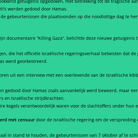
hokkend getuigenis opgedoken, met betrekking tot de tragische aan
aëli’s werden gedood door Hamas.
de gebeurtenissen die plaatsvonden op die noodlottige dag te he
n documentaire “Killing Gaza”, belichtte deze nieuwe getuigenis t
en, die het officiële Israëlische regeringsverhaal betwisten dat d
mas werd georkestreerd.
en uit een interview met een overlevende van de Israëlische kibbo
den gedood door Hamas zoals aanvankelijk werd beweerd, maar eer
s en Israëlische strijdkrachten.
taire kogels verantwoordelijk waren voor de slachtoffers onder hun e
eerd met censuur
door de Israëlische regering om de verspreiding 
al in stand te houden, de gebeurtenissen van 7 oktober af te sch