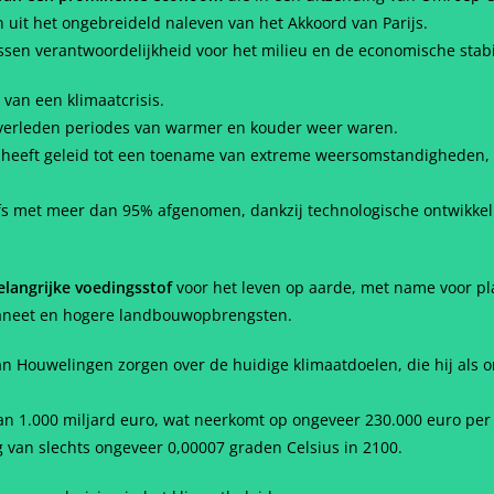
uit het ongebreideld naleven van het Akkoord van Parijs.
ssen verantwoordelijkheid voor het milieu en de economische stabi
 van een klimaatcrisis.
het verleden periodes van warmer en kouder weer waren.
t heeft geleid tot een toename van extreme weersomstandigheden, z
elfs met meer dan 95% afgenomen, dankzij technologische ontwikk
langrijke voedingsstof
voor het leven op aarde, met name voor p
laneet en hogere landbouwopbrengsten.
an Houwelingen zorgen over de huidige klimaatdoelen, die hij als
an 1.000 miljard euro, wat neerkomt op ongeveer 230.000 euro per
g van slechts ongeveer 0,00007 graden Celsius in 2100.