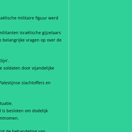
aëlische militaire figuur werd
litanten Israëlische gijzelaars
p belangrijke vragen op over de
ijn’.
e soldaten door vijandelijke
Palestijnse slachtoffers en
tuatie.
d is besloten om dodelijk
 ontnomen.
 tot de behandeling van