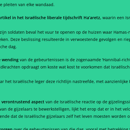
te pleiten van elke wandaad.
el in het Israëlische liberale tijdschrift Ha’aretz,
waarin een Isr
 zijn soldaten beval het vuur te openen op de huizen waar Hamas-mi
eken. Deze beslissing resulteerde in verwoestende gevolgen en rie
sche dag.
e wending
van de gebeurtenissen is de zogenaamde ‘Hannibal-richtl
trijdkrachten opdraagt om koste wat kost te voorkomen dat Israëlisch
ar het Israëlische leger deze richtlijn nastreefde, met aanzienlijke 
, verontrustend aspect
van de Israëlische reactie op de gijzelingssi
n de gijzelaars te bewerkstelligen, lijkt het erop dat er in het vel
kende dat de Israëlische gijzelaars zelf het leven moesten worden
 zorgen
over de gebeurtenissen van die dag, vooral met betrekking