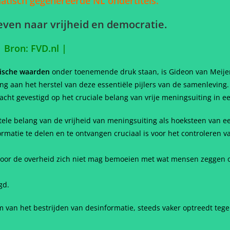
omatisch gegenereerde NL ondertitels.
reven naar vrijheid en democratie.
|
Bron: FVD.nl
|
tische waarden
onder toenemende druk staan, is Gideon van Meije
ng aan het herstel van deze essentiële pijlers van de samenleving.
ht gevestigd op het cruciale belang van vrije meningsuiting in e
le belang van de vrijheid van meningsuiting als hoeksteen van e
ormatie te delen en te ontvangen cruciaal is voor het controleren
oor de overheid zich niet mag bemoeien met wat mensen zeggen of 
gd.
van het bestrijden van desinformatie, steeds vaker optreedt tegen