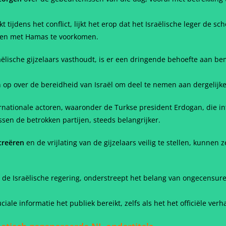
ijdens het conflict, lijkt het erop dat het Israëlische leger de sc
en met Hamas te voorkomen.
aëlische gijzelaars vasthoudt, is er een dringende behoefte aan 
n op over de bereidheid van Israël om deel te nemen aan dergelij
rnationale actoren, waaronder de Turkse president Erdogan, die in
en de betrokken partijen, steeds belangrijker.
creëren
en de vrijlating van de gijzelaars veilig te stellen, kunnen 
de Israëlische regering, onderstreept het belang van ongecensure
iale informatie het publiek bereikt, zelfs als het het officiële verh