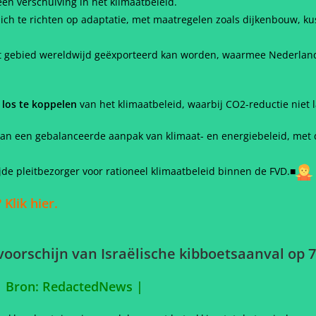
en verschuiving in het klimaatbeleid.
zich te richten op adaptatie, met maatregelen zoals dijkenbouw, k
dit gebied wereldwijd geëxporteerd kan worden, waarmee Nederland 
 los te koppelen
van het klimaatbeleid, waarbij CO2-reductie niet 
an een gebalanceerde aanpak van klimaat- en energiebeleid, met d
de pleitbezorger voor rationeel klimaatbeleid binnen de FVD.■
 Klik hier.
voorschijn van Israëlische kibboetsaanval op 
|
Bron: RedactedNews
|