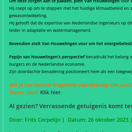
Om deze zorgen aan te pakken, pleit Van Houwelingen
voor e
Hij roept op om te stoppen met het huidige klimaatbeleid en 
gewasontwikkeling.
Hij gelooft dat de expertise van Nederlandse ingenieurs op 
leider in adaptatie en watermanagement.
Bovendien stelt Van Houwelingen voor om het energiebeleid
Pepijn van Houwelingen’s perspectief
benadrukt het belang v
burgers en de Nederlandse economie.
Zijn doordachte benadering positioneert hem als een toegewij
Wil je het twitter fragment van omroep ON zien?
Tweet zien?
Klik hier.
Al gezien? Verrassende getuigenis komt te
Door: Frits Corpelijn | Datum: 26 oktober 2023 