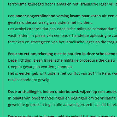
terrorisme gepleegd door Hamas en het Israëlische leger vrij 
Een ander oogverblindend verslag kwam naar voren uit een artik
geciteerd die aanwezig was tijdens het incident.
Het artikel citeerde dat een Israëlische militaire commandant
vasthielden, in plaats van een onderhandelde oplossing te zo
tactieken en strategieën van het Israëlische leger op die tragi
Een context om rekening mee te houden in deze schokkend
Deze richtlijn is een Israëlische militaire procedure die de s
troepen gevangen worden genomen.
Het is eerder gebruikt tijdens het conflict van 2014 in Rafa, wa
nevenschade tot gevolg.
Deze onthullingen, indien onderbouwd, wijzen op een ander
In plaats van onderhandelingen en pogingen om de vrijlating va
geweld te gebruiken tegen alle aanwezigen, zelfs als dit bete
Deze recente onthullingen hebben geleid tot veel vragen en