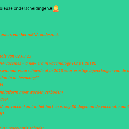
ubieuze onderscheidingen.
■
pioniers van het mRNA onderzoek.
gholz van 02.09.23
A-vaccines – a new era in vaccinology (12.01.2018))
jswinnaar waarschuwde al in 2018 voor ernstige bijwerkingen van de
 dan in de bevolking?!
ek)
inplatform moet worden verboden)
deel.
A uit vaccin komt in het hart en is nog 30 dagen na de vaccinatie aa
lf?
over “vaccinatie schade”