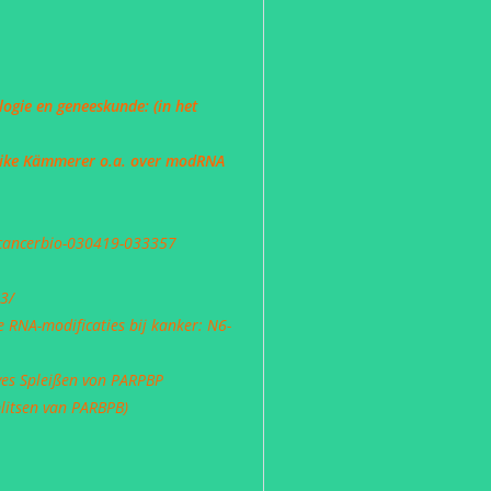
logie en geneeskunde: (in het
Ulrike Kämmerer o.a. over modRNA
-cancerbio-030419-033357
3/
e RNA-modificaties bij kanker: N6-
ves Spleißen von PARPBP
litsen van PARBPB)