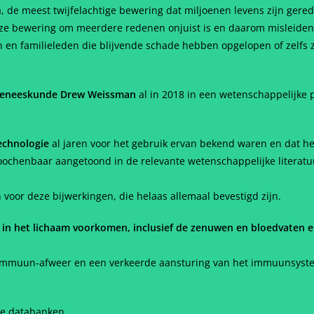
, de meest twijfelachtige bewering dat miljoenen levens zijn gered
 deze bewering om meerdere redenen onjuist is en daarom misleiden
en en familieleden die blijvende schade hebben opgelopen of zelfs z
e geneeskunde Drew Weissman
al in 2018 in een wetenschappelijke
echnologie
al jaren voor het gebruik ervan bekend waren en dat het
oochenbaar aangetoond in de relevante wetenschappelijke literatuu
voor deze bijwerkingen, die helaas allemaal bevestigd zijn.
 in het lichaam voorkomen, inclusief de zenuwen en bloedvaten e
immuun-afweer en een verkeerde aansturing van het immuunsystee
de databanken.