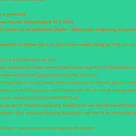
n is gevaarlijk
rona vaccins! (Maagdenburg 16.9.2023)
Im Guten wie im Schlechten (Studie – RNA-pseudo uridylering in psycho
 modRNA im Körper (ab 4:22:20) (Corona comité zitting 82 Prof. Dr. 
/2218-4333/full/v9/i3/42.htm
utic Implications
https://www.annualreviews.org/doi/10.1146/annurev
://www.ncbi.nlm.nih.gov/pmc/articles/PMC7567502/
eterogeneity in breast cancer
https://pubmed.ncbi.nlm.nih.gov/3431669
adenosin, 5-Methylcytosin und Pseudouridin (De rol van de belangrijkst
bi.nlm.nih.gov/pmc/articles/PMC9051163/
kkrebs durch Pseudouridylierung, Modifikation von RAP1B und alternati
kanker door pseudouridylering modificatie van RAP1B en alternatief sp
ificatie: mechanismen en therapeutische doelen)