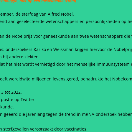
hnologie, niet op een misleidende triomf.
ecember,
de sterfdag van Alfred Nobel.
kend aan geselecteerde wetenschappers en persoonlijkheden op h
an de Nobelprijs voor geneeskunde aan twee wetenschappers die vo
s: onderzoekers Karikó en Weissman krijgen hiervoor de Nobelpri
bij andere ziekten.
dat het niet wordt vernietigd door het menselijke immuunsysteem
eft wereldwijd miljoenen levens gered, benadrukte het Nobelcomi
3 tot 2022.
postte op Twitter:
skunde.
n geëerd die jarenlang tegen de trend in mRNA-onderzoek hebbe
 sterfgevallen veroorzaakt door vaccinaties.