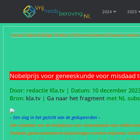
2024
2023
Let op! Gebruik Edge, Firefox of Chrome (Internet Explorer werkt 
Nobelprijs voor geneeskunde voor misdaad 
Door: redactie Kla.tv | Datum: 10 december 202
Bron:
kla.tv
|
Ga naar het fragment
met NL sub
– Een slag in het gezicht van de gedupeerden –
Het schenken van de Nobelprijs voor Geneeskunde aan mRNA-ontde
Ondanks gedocumenteerde bijwerkingen worden miljoenen slachto