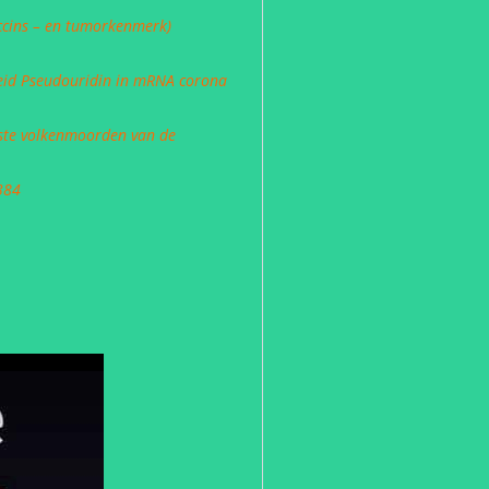
ccins – en tumorkenmerk)
heid Pseudouridin in mRNA corona
otste volkenmoorden van de
384