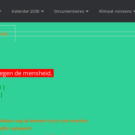
Kalender 2030
Documentaires
Klimaat nonsens
niet)
tegen de mensheid.
3 |
s|
kkers mag de bekende risico’s niet verhullen.
ffers genegeerd.