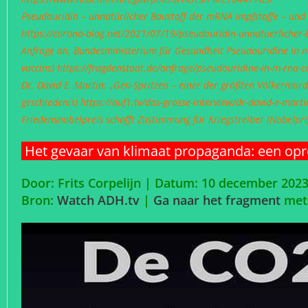
Pseudouridin – unnatürlicher Baustoff der mRNA Impfstoffe – un
https://corona-blog.net/2021/07/19/pseudouridin-unnatuerlicher
Anfrage an: Bundesministerium für Gesundheit Pseudouridine in 
vaccins)
https://fragdenstaat.de/anfrage/pseudouridine-in-m-rna-c
Dr. David E. Martin: „Gen-Spritzen – einer der größten Völkermord
geschiedenis)
https://auf1.tv/das-grosse-interview/dr-david-e-mart
Friedensnobelpreis schafft Zustimmung für Kriegstreiber (Nobelpr
Het gevaar van klimaat propaganda: een oproe
Door: Frits Corpelijn | Datum: 10 december 2023
Bron:
Watch ADH.tv
|
Ga naar het fragment
met