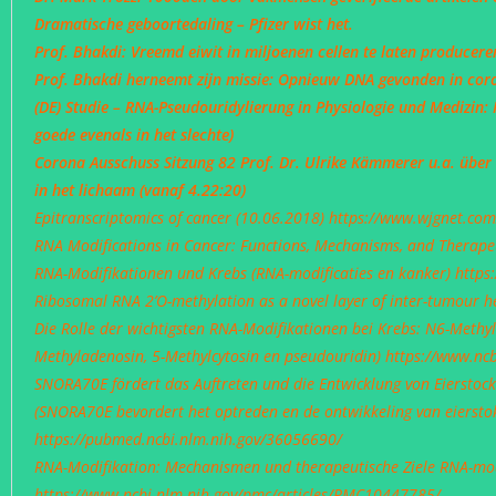
Dramatische geboortedaling – Pfizer wist het.
Prof. Bhakdi: Vreemd eiwit in miljoenen cellen te laten producere
Prof. Bhakdi herneemt zijn missie: Opnieuw DNA gevonden in co
(DE) Studie – RNA-Pseudouridylierung in Physiologie und Medizin: 
goede evenals in het slechte)
Corona Ausschuss Sitzung 82 Prof. Dr. Ulrike Kämmerer u.a. über
in het lichaam (vanaf 4.22:20)
Epitranscriptomics of cancer (10.06.2018)
https://www.wjgnet.com
RNA Modifications in Cancer: Functions, Mechanisms, and Therape
RNA-Modifikationen und Krebs (RNA-modificaties en kanker)
https
Ribosomal RNA 2’O-methylation as a novel layer of inter-tumour h
Die Rolle der wichtigsten RNA-Modifikationen bei Krebs: N6-Methyl
Methyladenosin, 5-Methylcytosin en pseudouridin)
https://www.nc
SNORA70E fördert das Auftreten und die Entwicklung von Eierstoc
(SNORA70E bevordert het optreden en de ontwikkeling van eierstok
https://pubmed.ncbi.nlm.nih.gov/36056690/
RNA-Modifikation: Mechanismen und therapeutische Ziele RNA-mod
https://www.ncbi.nlm.nih.gov/pmc/articles/PMC10447785/