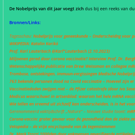
De Nobelprijs van dit jaar voegt zich
dus bij een reeks van d
Bronnen/Links:
Tagesschau:
Nobelprijs voor geneeskunde – Onderscheidng voor 
WIKIPEDIA: Katalin Karikó
Prof. Karl Lauterbach @Karl°Lauterbach (2.10.2023)
Miljoenen gered door corona vaccinatie? Interview Prof. Dr. Ber
Wetenschappelijke publicatie van Drew Weissman en collegae mRN
Trombose, ontstekingen, immuun-vergissingen Medische Nobelpri
763 bekende personen dood na Covid vaccinatie – Hoeveel zijn er
Vaccinatiedoden zwijgen niet – de Pfizer catastrofe (door Ivo Sas
Medicus waarschuwt in artsenblad: waarom het hele mRNA vacc
Wie tellen en vreemd uit zichzelf kan onderscheiden, is in het voor
Gerenommeerd vaktijdschrift „Nature“ – Nieuwe studie toont:
mRN
Corona-vaccin: groter gevaar voor de gezondheid dan de ziekte ze
Vetopedia – de vrije encyclopedie van de tegenstemmen
Dr. Mark Trozzi 1000den door vakmensen geverifieerde artikelen 