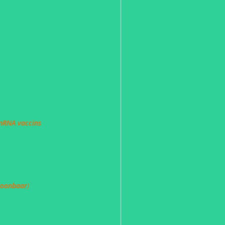
 mRNA vaccins
ntoonbaar
)