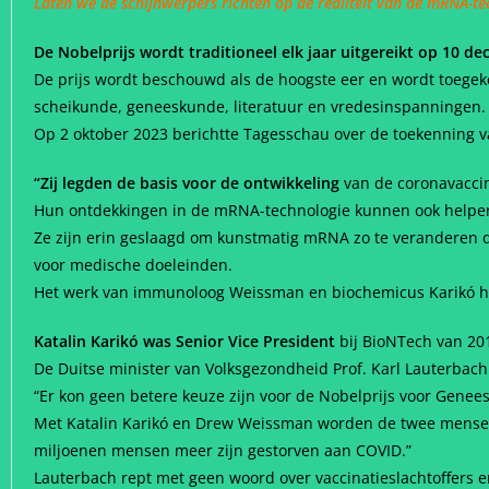
Laten we de schijnwerpers richten op de realiteit van de mRNA-tec
De Nobelprijs wordt traditioneel elk jaar uitgereikt op 10 d
De prijs wordt beschouwd als de hoogste eer en wordt toege
scheikunde, geneeskunde, literatuur en vredesinspanningen.
Op 2 oktober 2023 berichtte Tagesschau over de toekenning v
“Zij legden de basis voor de ontwikkeling
van de coronavaccin
Hun ontdekkingen in de mRNA-technologie kunnen ook helpen 
Ze zijn erin geslaagd om kunstmatig mRNA zo te veranderen 
voor medische doeleinden.
Het werk van immunoloog Weissman en biochemicus Karikó he
Katalin Karikó was Senior Vice President
bij BioNTech van 201
De Duitse minister van Volksgezondheid Prof. Karl Lauterbach 
“Er kon geen betere keuze zijn voor de Nobelprijs voor Genee
Met Katalin Karikó en Drew Weissman worden de twee mense
miljoenen mensen meer zijn gestorven aan COVID.”
Lauterbach rept met geen woord over vaccinatieslachtoffers en