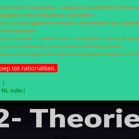
d Tumormarker (Pseudouridin – onnatuurlijke bouwstof van de mRNA va
-baustoff-der-mrna-impfstoffe-und-tumormarker/
m-RNA Corona-Impfstoffen (Navraag aan: Bondsministerie voor gezond
orona-impfstoffen/
e der Geschichte“ Dr. David E. Martin: “Gen-injecties – een van de gro
in-gen-spritzen-einer-der-groessten-voelkermorde-der-geschichte
ijs voor de vrede geeft instemming aan oorlogsophitsers)
www.kla.tv/14
p tot rationaliteit.
 |
 NL subs|