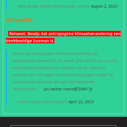
— Wide Awake Media (@wideawake_media)
August 2, 2023
GoFundMe
Retweet:
Bewijs dat antropogene klimaatverandering een
denkbeeldige boeman is
.
Bewijs dat antropogene klimaatverandering een
denkbeeldige boeman is, die wordt gebruikt als excuus voor
niet-gekozen globalistische organen om de macht en
controle over elk aspect van je leven te grijpen, onder het
mom van het oplossen van een niet-bestaande
“klimaatcrisis”. “.
pic.twitter.com/vBf7jXM17y
— Frits Corpelijn (@FCorpelijn)
April 22, 2023