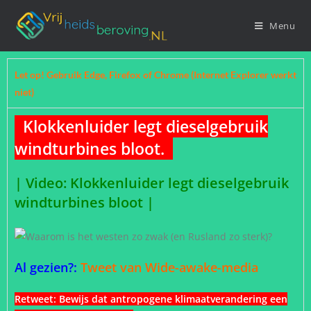
Menu
Let op! Gebruik Edge, Firefox of Chrome (Internet Explorer werkt
niet)
Klokkenluider legt dieselgebruik
windturbines bloot.
|
Video: Klokkenluider legt dieselgebruik
windturbines bloot
|
Al gezien?:
Tweet van Wide-awake-media
Retweet:
Bewijs dat antropogene klimaatverandering een