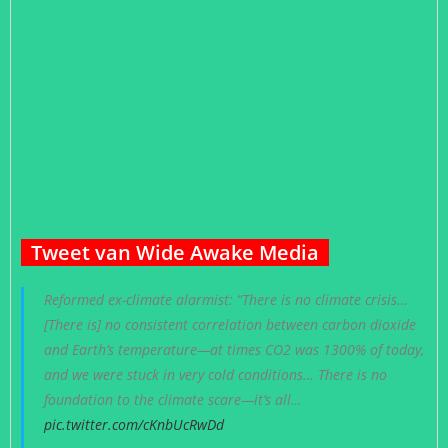
Tweet van Wide Awake Media
Reformed ex-climate alarmist: “There is no climate crisis…
[There is] no consistent correlation between carbon dioxide
and Earth’s temperature—at times CO2 was 1300% of today,
and we were stuck in very cold conditions… There is no
foundation to the climate scare—it’s all…
pic.twitter.com/cKnbUcRwDd