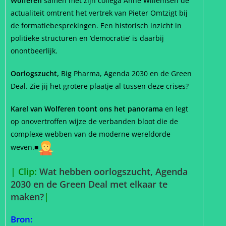
Wolferen
samen met zijn collega Anne Willemsen de
actualiteit omtrent het vertrek van Pieter Omtzigt bij
de formatiebesprekingen. Een historisch inzicht in
politieke structuren en ‘democratie’ is daarbij
onontbeerlijk.
Oorlogszucht,
Big Pharma, Agenda 2030 en de Green
Deal. Zie jij het grotere plaatje al tussen deze crises?
Karel van Wolferen toont ons het panorama
en legt
op onovertroffen wijze de verbanden bloot die de
complexe webben van de moderne wereldorde
weven.
■
| Clip:
Wat hebben oorlogszucht, Agenda
2030 en de Green Deal met elkaar te
maken?
|
Bron: