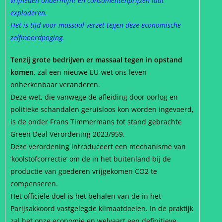
vrijheden ondermijnt en consumentenprijzen laat
exploderen.
Het is tijd voor massaal verzet tegen deze economische
zelfmoordpoging.
Tenzij grote bedrijven er massaal tegen in opstand
komen,
zal een nieuwe EU-wet ons leven
onherkenbaar veranderen.
Deze wet, die vanwege de afleiding door oorlog en
politieke schandalen geruisloos kon worden ingevoerd,
is de onder Frans Timmermans tot stand gebrachte
Green Deal Verordening 2023/959.
Deze verordening introduceert een mechanisme van
‘koolstofcorrectie’ om de in het buitenland bij de
productie van goederen vrijgekomen CO2 te
compenseren.
Het officiële doel is het behalen van de in het
Parijsakkoord vastgelegde klimaatdoelen. In de praktijk
zal het onze economie en welvaart een definitieve