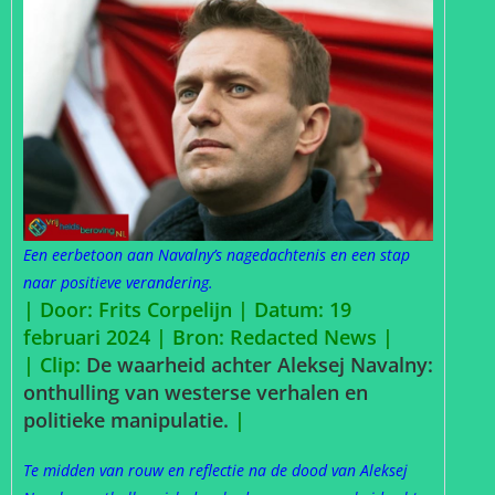
Een eerbetoon aan Navalny’s nagedachtenis en een stap
naar positieve verandering.
| Door: Frits Corpelijn | Datum: 19
februari 2024 |
Bron: Redacted News |
| Clip:
De waarheid achter Aleksej Navalny:
onthulling van westerse verhalen en
politieke manipulatie.
|
Te midden van rouw en reflectie na de dood van Aleksej