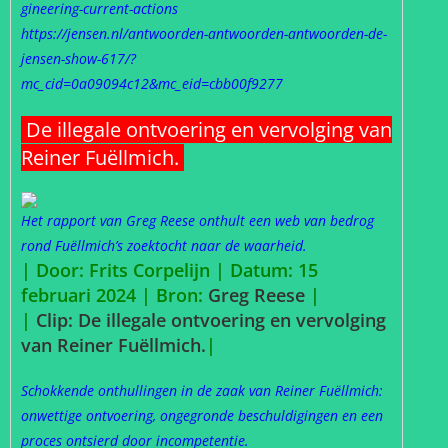
gineering-current-actions
https://jensen.nl/antwoorden-antwoorden-antwoorden-de-
jensen-show-617/?
mc_cid=0a09094c12&mc_eid=cbb00f9277
De illegale ontvoering en vervolging van
Reiner Fuëllmich.
Het rapport van Greg Reese onthult een web van bedrog
rond Fuëllmich’s zoektocht naar de waarheid.
| Door: Frits Corpelijn | Datum: 15
februari 2024 |
Bron:
Greg Reese
|
|
Clip: De illegale ontvoering en vervolging
van Reiner Fuëllmich.
|
Schokkende onthullingen in de zaak van Reiner Fuëllmich:
onwettige ontvoering, ongegronde beschuldigingen en een
proces ontsierd door incompetentie.