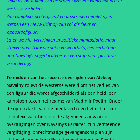
Navalny, onthullen zich de schaduwen van waarheid achter
westerse verhalen.
Zijn complexe achtergrond en omstreden handelingen
werpen een nieuw licht op zijn rol als ‘held’ en
‘oppositiefiguur’.
Laten we niet verdrinken in politieke manipulatie, maar
streven naar transparantie en waarheid, een eerbetoon
aan Navalny’s nagedachtenis en een stap naar positieve
verandering.
Te midden van het recente overlijden van Aleksej
Navalny
rouwt de westerse wereld om het verlies van
een figuur die wordt afgeschilderd als een held, een
kampioen tegen het regime van Vladimir Poetin. Onder
de oppervlakte van de mediaverhalen ligt echter een
complexe waarheid die de algemeen aanvaarde
overtuigingen over Navalny’s karakter, zijn vermeende
vergiftiging, onrechtmatige gevangenschap en zijn
status als de belangrijkste tegenstander van Poetin