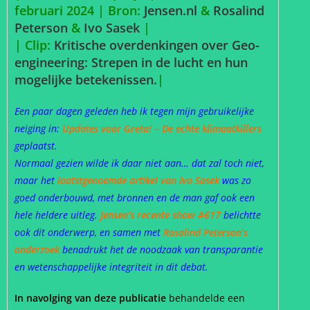
februari 2024 |
Bron:
Jensen.nl
&
Rosalind
Peterson
&
Ivo Sasek
|
| Clip:
Kritische overdenkingen over Geo-
engineering: Strepen in de lucht en hun
mogelijke betekenissen.
|
Een paar dagen geleden heb ik tegen mijn gebruikelijke
neiging in:
Updates voor Greta! – De echte klimaatkillers
geplaatst.
Normaal gezien wilde ik daar niet aan… dat zal toch niet,
maar het
laatstgenoemde artikel van Ivo Sasek
was zo
goed onderbouwd, met bronnen en de man gaf ook een
hele heldere uitleg.
Jensen’s recente show #617
belichtte
ook dit onderwerp, en samen met
Rosalind Peterson’s
onderzoek
benadrukt het de noodzaak van transparantie
en wetenschappelijke integriteit in dit debat.
In navolging van deze publicatie
behandelde een