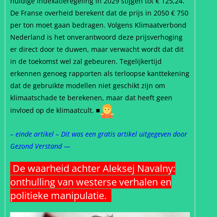
huidige indexatieregeling in 2029 stijgen tot € 125,24.
De Franse overheid berekent dat de prijs in 2050 € 750
per ton moet gaan bedragen. Volgens Klimaatverbond
Nederland is het onverantwoord deze prijsverhoging
er direct door te duwen, maar verwacht wordt dat dit
in de toekomst wel zal gebeuren. Tegelijkertijd
erkennen genoeg rapporten als terloopse kanttekening
dat de gebruikte modellen niet geschikt zijn om
klimaatschade te berekenen, maar dat heeft geen
invloed op de klimaatcult.
■
–
einde artikel – Dit was een gratis artikel uitgegeven door
Gezond Verstand
—
De waarheid achter Aleksej Navalny:
onthulling van westerse verhalen en
politieke manipulatie.