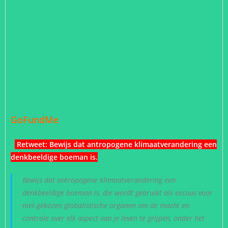
GoFundMe
Retweet:
Bewijs dat antropogene klimaatverandering een
denkbeeldige boeman is
.
Bewijs dat antropogene klimaatverandering een
denkbeeldige boeman is, die wordt gebruikt als excuus voor
niet-gekozen globalistische organen om de macht en
controle over elk aspect van je leven te grijpen, onder het