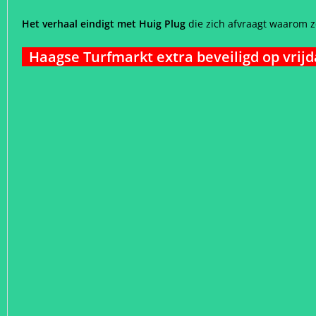
Het verhaal eindigt met Huig Plug
die zich afvraagt waarom ze
Haagse Turfmarkt extra beveiligd op vrijd