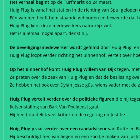
Het verhaal begint
op de Turfmarkt op 24 maart.
Huig Plug is vanaf het station in de richting van Spui gelopen
Eén van hen heeft hem staande gehouden en beweerde dat hij
Huig Plug kent deze medewerkers natuurlijk wel.
Het is allemaal nogal apart, denkt hij.
De beveiligingsmedewerker wordt gefilmd
door Huig Plug en 
Huig Plug loopt verder richting het Binnenhof, vertelt over h
Op het Binnenhof komt Huig Plug Willem van Dijk
tegen, met
Ze praten over de zaak van Huig Plug en dat de beslissing ove
Ze hebben het ook over Dylan Jesse güs, wiens vader met de 
Huig Plug vertelt verder over de politieke figuren
die hij teg
fietsenstalling van Bart Van Poelgeest gaat.
Hij heeft duidelijk veel kritiek op de regering en Justitie.
Huig Plug praat verder over een raadadviseur
van Rutte en Ba
Hij beschuldigt hen van liegen en een zooitje maken van Justit