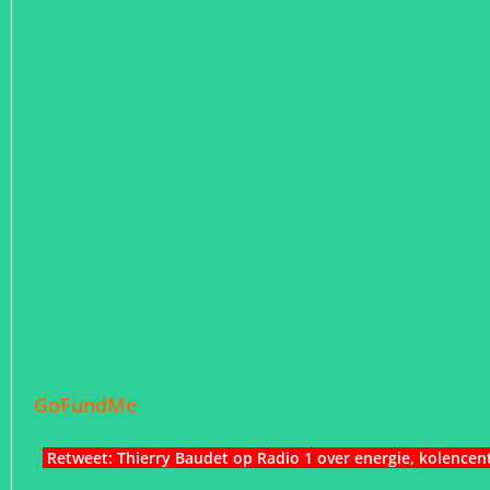
GoFundMe
Retweet: Thierry Baudet op Radio 1 over energie, kolencent