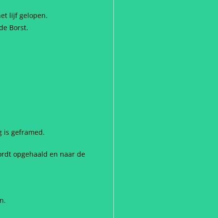
t lijf gelopen.
de Borst.
g is geframed.
wordt opgehaald en naar de
n.