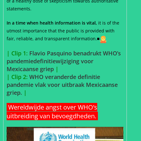
of a healthy dose of skepticism towards authoritative
statements.
In a time when health information is vital,
it is of the
utmost importance that the public is provided with
fair, reliable, and transparent information.■
| Clip 1:
Flavio Pasquino benadrukt WHO’s
pandemiedefinitiewijziging voor
Mexicaanse griep
|
| Clip 2:
WHO veranderde definitie
pandemie vlak voor uitbraak Mexicaanse
griep.
|
Wereldwijde angst over WHO’s
uitbreiding van bevoegdheden.