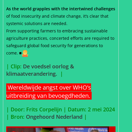
As the world grapples with the intertwined challenges
of food insecurity and climate change, it’s clear that
systemic solutions are needed.
From supporting farmers to embracing sustainable
agriculture practices, concerted efforts are required to
safeguard global food security for generations to
come. ■
| Clip:
De voedsel oorlog &
klimaatverandering.
|
Wereldwijde angst over WHO’s
uitbreiding van bevoegdheden.
| Door: Frits Corpelijn | Datum: 2 mei 2024
|
Bron:
Ongehoord Nederland
|