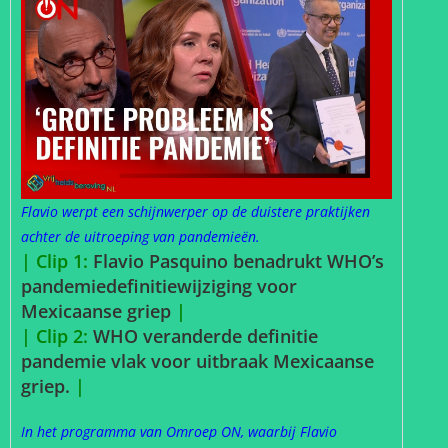
Flavio werpt een schijnwerper op de duistere praktijken
achter de uitroeping van pandemieën.
| Clip 1:
Flavio Pasquino benadrukt WHO’s
pandemiedefinitiewijziging voor
Mexicaanse griep
|
| Clip 2:
WHO veranderde definitie
pandemie vlak voor uitbraak Mexicaanse
griep.
|
In het programma van Omroep ON, waarbij Flavio