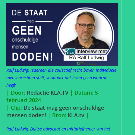
Ralf Ludwig: Iedereen die collectief recht boven individuele
mensenrechten stelt, verklaart dat leven geen waarde
heeft.
| Door:
Redactie KLA.TV
| Datum: 5
februari 2024 |
| Clip:
De staat mag geen onschuldige
mensen doden!
| Bron:
KLA.tv
|
Ralf Ludwig, Duitse advocaat en initiatiefnemer van het