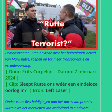
Demonstranten uiten onvrede over het buitenlands beleid
van Mark Rutte, roepen op tot meer transparantie en
verantwoording.
| Door: Frits Corpelijn | Datum: 7 februari
2024 |
| Clip:
Sleept Rutte ons wéér een eindeloze
oorlog in?
| Bron:
Left Laser
|
Onder vuur: Beschuldigingen aan het adres van premier
Rutte over het meeslepen van Nederland in eindeloze