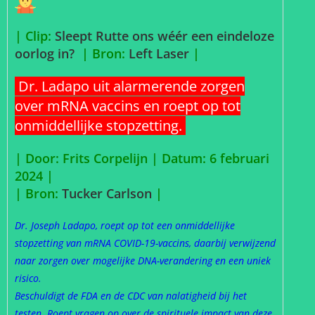
| Clip:
Sleept Rutte ons wéér een eindeloze
oorlog in?
| Bron:
Left Laser
|
Dr. Ladapo uit alarmerende zorgen
over mRNA vaccins en roept op tot
onmiddellijke stopzetting.
| Door: Frits Corpelijn | Datum: 6 februari
2024 |
| Bron:
Tucker Carlson
|
Dr. Joseph Ladapo, roept op tot een onmiddellijke
stopzetting van mRNA COVID-19-vaccins, daarbij verwijzend
naar zorgen over mogelijke DNA-verandering en een uniek
risico.
Beschuldigt de FDA en de CDC van nalatigheid bij het
testen. Roept vragen op over de spirituele impact van deze