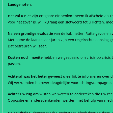
Landgenoten,
Het zal u niet
zijn ontgaan: Binnenkort neem ik afscheid als u
Voor het zover is, wil ik graag een slotwoord tot u richten, 
Na een grondige evaluatie
van de kabinetten Rutte gevoelen w
Met name de laatste vier jaren zijn een regelrechte aanslag
Dat betreuren wij zeer.
Kosten noch moeite
hebben we gespaard om crisis op crisis te
passen.
Achteraf was het beter
geweest u eerlijk te informeren over 
Wij verzuimden hierover deugdelijke voorlichtingscampagnes
Achter uw rug om
wisten we wetten te onderteken die uw rech
Oppositie en andersdenkenden werden met behulp van media 
De bejubelde
`democratische rechtstaat` bleek door en door ve