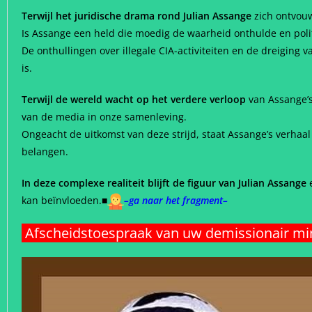
Terwijl het juridische drama rond Julian Assange
zich ontvouw
Is Assange een held die moedig de waarheid onthulde en politi
De onthullingen over illegale CIA-activiteiten en de dreiging
is.
Terwijl de wereld wacht op het verdere verloop
van Assange’s
van de media in onze samenleving.
Ongeacht de uitkomst van deze strijd, staat Assange’s verha
belangen.
In deze complexe realiteit blijft de figuur van Julian Assange
e
kan beïnvloeden.
■
–ga naar het fragment–
Afscheidstoespraak van uw demissionair min