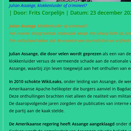
Julian Assange, klokkenluider of crimineel?
| Door: Frits Corpelijn | Datum: 23 december 2
Julian Assange,
klokkenluider of crimineel?
Het recente diepgravende onderzoek werpt een scherp licht op zijn 
Een onthullend debat dat de essentie van journalistiek en vrijheid
Julian Assange, die door velen wordt geprezen
als een van de 
klokkenluider versus de vermeende schade aan de nationale ve
Assange, waarbij zijn leven toegewijd aan het onthullen van ee
In 2010 schokte WikiLeaks,
onder leiding van Assange, de we
Amerikaanse Apache-helikopter die burgers aanviel in Bagdad
Deze onthullingen brachten niet alleen de realiteit van militai
De daaropvolgende jaren zorgden de publicaties van interne e
de partij aan de kaak stelde.
De Amerikaanse regering heeft Assange aangeklaagd
onder de