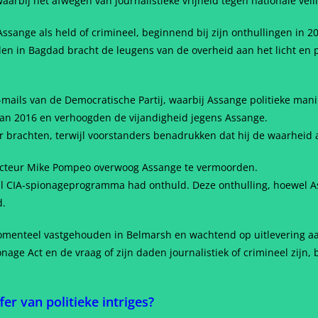
aarbij het afwegen van journalistieke vrijheid tegen nationale veili
Assange als held of crimineel, beginnend bij zijn onthullingen in 2
en in Bagdad bracht de leugens van de overheid aan het licht en 
mails van de Democratische Partij, waarbij Assange politieke manip
an 2016 en verhoogden de vijandigheid jegens Assange.
aar brachten, terwijl voorstanders benadrukken dat hij de waarheid a
ecteur Mike Pompeo overwoog Assange te vermoorden.
aal CIA-spionageprogramma had onthuld. Deze onthulling, hoewel A
d.
menteel vastgehouden in Belmarsh en wachtend op uitlevering aa
age Act en de vraag of zijn daden journalistiek of crimineel zijn, b
fer van politieke intriges?