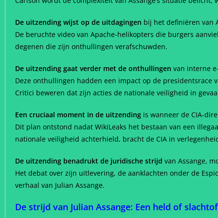
Carlson wordt de complexiteit van Assange’s situatie belicht, w
De uitzending wijst op de uitdagingen
bij het definiëren van 
De beruchte video van Apache-helikopters die burgers aanviel
degenen die zijn onthullingen verafschuwden.
De uitzending gaat verder met de onthullingen
van interne e-
Deze onthullingen hadden een impact op de presidentsrace v
Critici beweren dat zijn acties de nationale veiligheid in gev
Een cruciaal moment in de uitzending
is wanneer de CIA-dir
Dit plan ontstond nadat WikiLeaks het bestaan van een illeg
nationale veiligheid achterhield, bracht de CIA in verlegenhei
De uitzending benadrukt de juridische strijd
van Assange, mo
Het debat over zijn uitlevering, de aanklachten onder de Espion
verhaal van Julian Assange.
De strijd van Julian Assange: Een held of slachtof