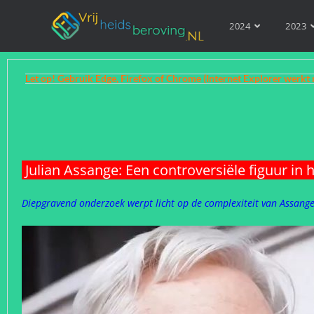
2024
2023
Let op! Gebruik Edge, Firefox of Chrome (Internet Explorer werkt 
Julian Assange: Een controversiële figuur in 
Diepgravend onderzoek werpt licht op de complexiteit van Assange’s