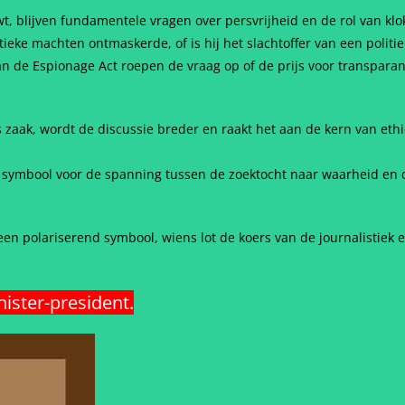
t, blijven fundamentele vragen over persvrijheid en de rol van k
eke machten ontmaskerde, of is hij het slachtoffer van een politi
 van de Espionage Act roepen de vraag op of de prijs voor transpara
 zaak, wordt de discussie breder en raakt het aan de kern van ethi
al symbool voor de spanning tussen de zoektocht naar waarheid en
en polariserend symbool, wiens lot de koers van de journalistiek 
ister-president.