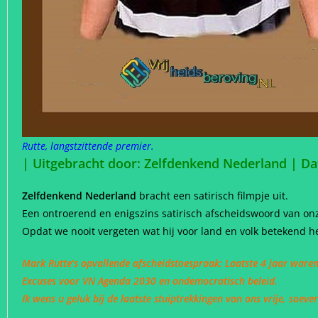
Rutte, langstzittende premier.
| Uitgebracht door: Zelfdenkend Nederland | D
Zelfdenkend Nederland
bracht een satirisch filmpje uit.
Een ontroerend en enigszins satirisch afscheidswoord van onze
Opdat we nooit vergeten wat hij voor land en volk betekend he
Mark Rutte’s opvallende afscheidstoespraak: Laatste 4 jaar ware
Excuses voor VN Agenda 2030 en ondemocratisch beleid.
Ik wens u geluk bij de laatste stuiptrekkingen van ons vrije, soev