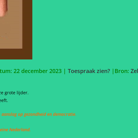
atum: 22 december 2023 |
Toespraak zien?
|
Bron:
Ze
 grote lijder.
eft.
n aanslag op gezondheid en democratie.
ereine Nederland.