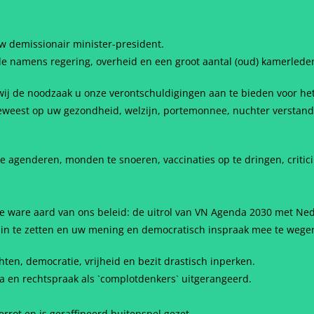
w demissionair minister-president.
mede namens regering, overheid en een groot aantal (oud) kamerlede
ij de noodzaak u onze verontschuldigingen aan te bieden voor het
 geweest op uw gezondheid, welzijn, portemonnee, nuchter verstan
 agenderen, monden te snoeren, vaccinaties op te dringen, critici 
de ware aard van ons beleid: de uitrol van VN Agenda 2030 met Ned
 in te zetten en uw mening en democratisch inspraak mee te wege
ten, democratie, vrijheid en bezit drastisch inperken.
en rechtspraak als `complotdenkers` uitgerangeerd.
rrot en is geraffineerd buitenspel gezet.