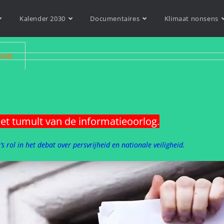
Kalender 2030
Documentaires
Klimaat nonsens
niet)
het tumult van de informatieoorlog.
 rol in het debat over persvrijheid en nationale veiligheid.