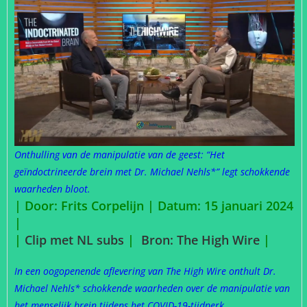
Onthulling van de manipulatie van de geest: “Het
geïndoctrineerde brein met Dr. Michael Nehls*” legt schokkende
waarheden bloot.
| Door: Frits Corpelijn | Datum: 15 januari 2024
|
|
Clip met NL subs
|
Bron: The High Wire
|
In een oogopenende aflevering van The High Wire onthult Dr.
Michael Nehls* schokkende waarheden over de manipulatie van
het menselijk brein tijdens het COVID-19-tijdperk.