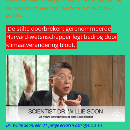
universiteiten van Freiburg en Heidelberg. In 1997 behaalde hij
zijn postdoctorale kwalificatie als docent in de moleculaire
genetica.
De stilte doorbreken: gerenommeerde
Harvard-wetenschapper legt bedrog door
klimaatverandering bloot.
Dr. Willie Soon, een 31-jarige ervaren astrofysicus en