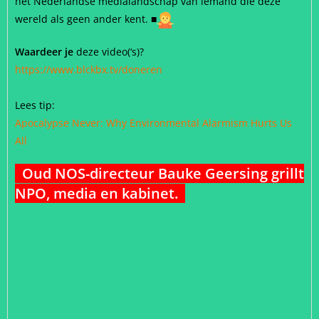
het Nederlandse medialandschap van iemand die deze
wereld als geen ander kent.
■
Waardeer je
deze video(‘s)?
https://www.blckbx.tv/doneren
Lees tip:
Apocalypse Never: Why Environmental Alarmism Hurts Us
All
Oud NOS-directeur Bauke Geersing grillt
NPO, media en kabinet.