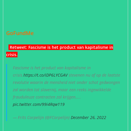
GoFundMe
Retweet: Fascisme is het product van kapitalisme in
crisis.
Fascisme is het product van kapitalisme in
crisis.
https://t.co/iDP6LYCGAV
stevenen nu af op de laatste
revolutie waarin de mensheid niet onder schot gedwongen
zal worden tot slavernij, maar een reeks ingewikkelde
frauduleuze contracten zal krijgen…..
pic.twitter.com/99i4Rqw119
— Frits Corpelijn (@FCorpelijn)
December 26, 2022