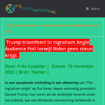
Menu
Let op! Gebruik Edge, Firefox of Chrome (Internet Explorer werkt
niet)
Trump triomfeert in Ingraham Angle
Audience Poll terwijl Biden geen steun
krijgt.
Door: Frits Corpelijn | Datum: 19 november
2023 |
Bron: Twitter |
In een opvallende onthulling in een aflevering
van “The
Ingraham Angle” op Fox News, kwam voormalig president
Donald Trump naar voren als de duidelijke favoriet onder
het publiek, wat een klinkende overwinning betekende in