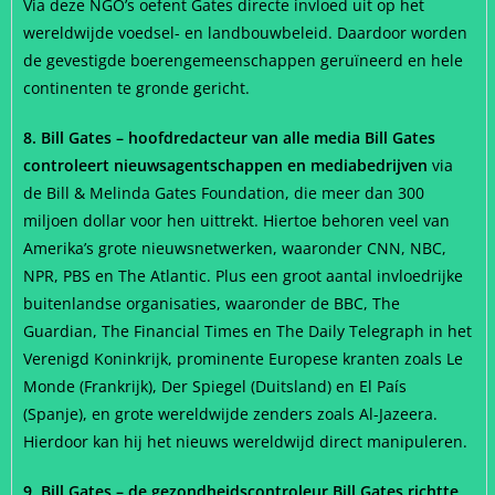
Via deze NGO’s oefent Gates directe invloed uit op het
wereldwijde voedsel- en landbouwbeleid. Daardoor worden
de gevestigde boerengemeenschappen geruïneerd en hele
continenten te gronde gericht.
8. Bill Gates – hoofdredacteur van alle media Bill Gates
controleert nieuwsagentschappen en mediabedrijven
via
de Bill & Melinda Gates Foundation, die meer dan 300
miljoen dollar voor hen uittrekt. Hiertoe behoren veel van
Amerika’s grote nieuwsnetwerken, waaronder CNN, NBC,
NPR, PBS en The Atlantic. Plus een groot aantal invloedrijke
buitenlandse organisaties, waaronder de BBC, The
Guardian, The Financial Times en The Daily Telegraph in het
Verenigd Koninkrijk, prominente Europese kranten zoals Le
Monde (Frankrijk), Der Spiegel (Duitsland) en El País
(Spanje), en grote wereldwijde zenders zoals Al-Jazeera.
Hierdoor kan hij het nieuws wereldwijd direct manipuleren.
9. Bill Gates – de gezondheidscontroleur Bill Gates richtte