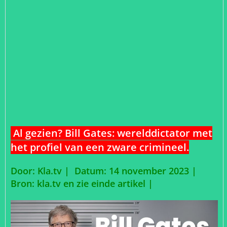
Al gezien? Bill Gates: werelddictator met
het profiel van een zware crimineel.
Door: Kla.tv | Datum: 14 november 2023 |
Bron: kla.tv en zie einde artikel |