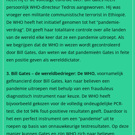
persoonlijk WHO-directeur Tedros aangeworven. Hij was
vroeger een militante communistische terrorist in Ethiopië.
De WHO heeft het initiatief genomen tot het “pandemie-
verdrag”. Dit geeft haar totalitaire controle over alle landen
van de wereld elke keer dat ze een pandemie uitroept. Als
we begrijpen dat de WHO in wezen wordt gecontroleerd
door Bill Gates, dan weten we dat pandemieën Gates in feite
een positie geven als werelddictator.
3. Bill Gates – de wereldbedrieger: De WHO,
voornamelijk
gefinancierd door Bill Gates, kan naar believen een
pandemie uitroepen met behulp van een frauduleus
diagnostisch instrument naar keuze. De WHO heeft
bijvoorbeeld gekozen voor de volledig ondeugdelijke PCR-
test, die tot 94% fout-positieve resultaten geeft. Daardoor is
het een perfect instrument om een “pandemie” uit te
roepen op basis van onnauwkeurige testresultaten. Op deze
manier kunnen Gates en zijn WHO zich naar believen