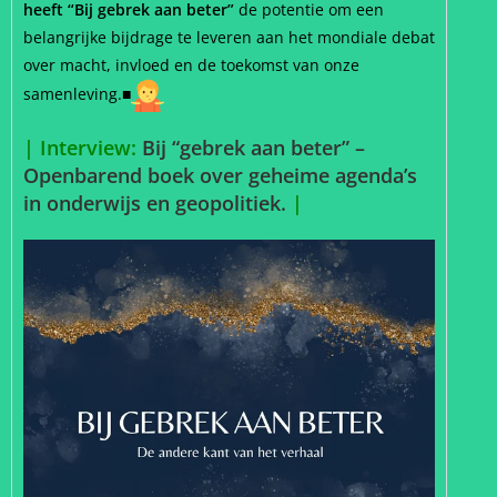
heeft “Bij gebrek aan beter”
de potentie om een ​​
belangrijke bijdrage te leveren aan het mondiale debat
over macht, invloed en de toekomst van onze
samenleving.■
| Interview:
Bij “gebrek aan beter” –
Openbarend boek over geheime agenda’s
in onderwijs en geopolitiek.
|