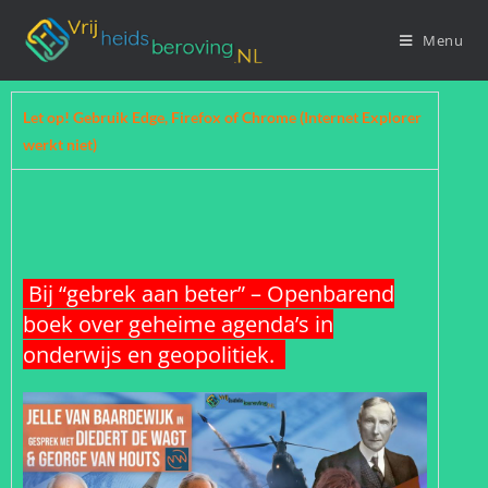
Menu
Let op! Gebruik Edge, Firefox of Chrome (Internet Explorer
werkt niet)
Bij “gebrek aan beter” – Openbarend
boek over geheime agenda’s in
onderwijs en geopolitiek.