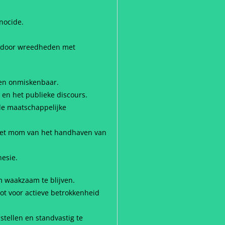
nocide.
aardoor wreedheden met
nen onmiskenbaar.
en het publieke discours.
de maatschappelijke
 het mom van het handhaven van
hesie.
m waakzaam te blijven.
oot voor actieve betrokkenheid
tellen en standvastig te