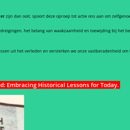
ter
zijn dan ooit, spoort deze oproep tot actie ons aan om zelfge
reigingen, het belang van waakzaamheid en toewijding bij het b
ssen uit het verleden en versterken we onze vastberadenheid om te
eld: Embracing Historical Lessons for Today
.