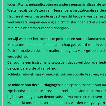
Joden, Roma, gehandicapten en andere gemarginaliseerde gr
Wetten zoals de Wetten van Neurenberg institutionaliseerden
Het meest verontrustende aspect van dit tijdperk was de react
Veel burgers knepen een oogje dicht of steunden actief de a
minimale weerstand konden doorgaan.
Terwijl we door het complexe politieke en sociale landschap
Mediaconsolidatie heeft een landschap gecreëerd waarin een 
Desinformatie en desinformatiecampagnes, vaak gesponsord do
verdeeldheid.
Censuur is een instrument geworden dat zowel door overhede
de openbare orde of veiligheid.
Politieke retoriek maakt vaak gebruik van sociale breuken, wa
Te midden van deze uitdagingen
is de oproep tot actie van R
Zijn boodschap om “te streven, te zoeken, te vinden en NIET t
bij het verdedigen van democratische waarden en mensenrec
Het smeekt ons om de verhalen die ons worden voorgelegd krit