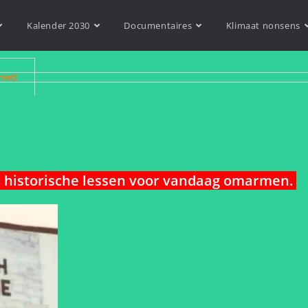
Kalender 2030
Documentaires
Klimaat nonsens
niet)
: historische lessen voor vandaag omarmen.