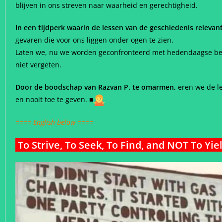
blijven in ons streven naar waarheid en gerechtigheid.
In een tijdperk waarin de lessen van de geschiedenis relevan
gevaren die voor ons liggen onder ogen te zien.
Laten we, nu we worden geconfronteerd met hedendaagse bed
niet vergeten.
Door de boodschap van Razvan P. te omarmen,
eren we de le
en nooit toe te geven. ■
==== English below ====
To Strive, To Seek, To Find, and NOT To Yi