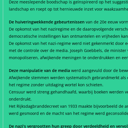
Deze meeslepende boodschap is geïnspireerd op het suggestiev
landschap en roept op tot hernieuwde inzet voor waakzaamhe
De huiveringwekkende gebeurtenissen
van de 20e eeuw vorme
De opkomst van het naziregime en de daaropvolgende verschri
democratische instellingen kan ontmantelen en vrijheden kan 
De opkomst van het nazi-regime werd niet gekenmerkt door e
met de controle over de media. Joseph Goebbels, de ministe
monopoliseren, afwijkende meningen te onderdrukken en een 
Deze manipulatie van de media
werd aangevuld door de bewer
Afwijkende stemmen werden systematisch gebrandmerkt als 
het regime zonder uitdaging wortel kon schieten.
Censuur werd streng gehandhaafd, waarbij boeken werden ve
onderdrukt.
Het Rijksdagbranddecreet van 1933 maakte bijvoorbeeld de arr
werd gesmoord en de macht van het regime werd geconsolid
De nazi’s vergrootten hun greep door verdeeldheid en vervol