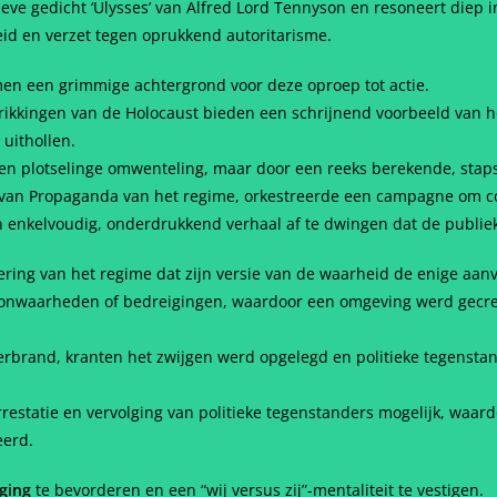
e gedicht ‘Ulysses’ van Alfred Lord Tennyson en resoneert diep in
id en verzet tegen oprukkend autoritarisme.
n een grimmige achtergrond voor deze oproep tot actie.
kkingen van de Holocaust bieden een schrijnend voorbeeld van hoe
uithollen.
en plotselinge omwenteling, maar door een reeks berekende, sta
r van Propaganda van het regime, orkestreerde een campagne om 
enkelvoudig, onderdrukkend verhaal af te dwingen dat de publie
ing van het regime dat zijn versie van de waarheid de enige aan
onwaarheden of bedreigingen, waardoor een omgeving werd gecreë
rbrand, kranten het zwijgen werd opgelegd en politieke tegenst
estatie en vervolging van politieke tegenstanders mogelijk, waar
eerd.
ging
te bevorderen en een “wij versus zij”-mentaliteit te vestigen.