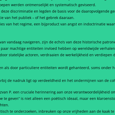
oepen werden ontmenselijkt en systematisch geviseerd.
 deze discriminatie en legden de basis voor de daaropvolgende ge
ie van het publiek – of het gebrek daaraan.
cties van het regime, een bijproduct van angst en indoctrinatie w
van vandaag navigeren, zijn de echo’s van deze historische patro
paar machtige entiteiten invloed hebben op wereldwijde verhalen 
or statelijke actoren, verdraaien de werkelijkheid en verdiepen 
n als door particuliere entiteiten wordt gehanteerd, soms onder
arbij de nadruk ligt op verdeeldheid en het ondermijnen van de co
azvan P. een cruciale herinnering aan onze verantwoordelijkheid o
oe te geven” is niet alleen een poëtisch ideaal, maar een klaroenst
hten.
isch te onderzoeken, inbreuken op onze vrijheden aan de kaak te s