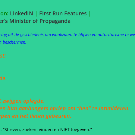
on:
LinkedIN
|
First Run Features
|
er’s Minister of Propaganda
|
ering uit de geschiedenis om waakzaam te blijven en autoritarisme te w
en beschermen.
st;
de.
t zwijgen oplegde.
” en hun aanhangers opriep om “hen” te intimideren.
pen en het lieten gebeuren.
t: “Streven, zoeken, vinden en NIET toegeven.”