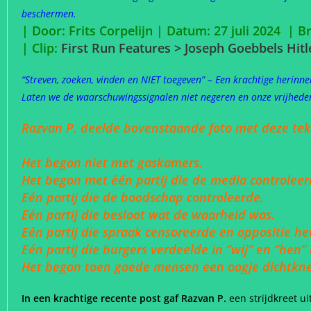
beschermen.
| Door: Frits Corpelijn | Datum: 27 juli 2024 |
Br
| Clip:
First Run Features > Joseph Goebbels Hitl
“Streven, zoeken, vinden en NIET toegeven” – Een krachtige herinn
Laten we de waarschuwingssignalen niet negeren en onze vrijhed
Razvan P. deelde bovenstaande foto met deze tek
Het begon niet met gaskamers.
Het begon met één partij die de media controleer
Eén partij die de boodschap controleerde.
Eén partij die besloot wat de waarheid was.
Eén partij die spraak censoreerde en oppositie he
Eén partij die burgers verdeelde in “wij” en “hen
Het begon toen goede mensen een oogje dichtkne
In een krachtige recente post gaf Razvan P.
een strijdkreet ui