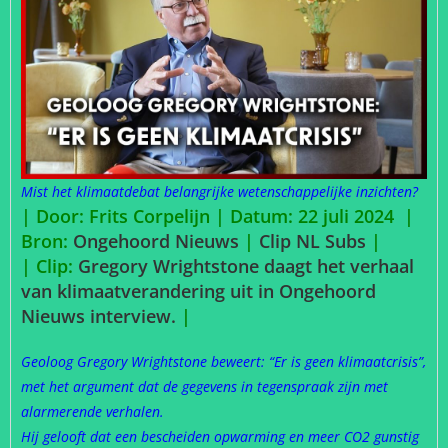
Mist het klimaatdebat belangrijke wetenschappelijke inzichten?
| Door: Frits Corpelijn | Datum: 22 juli 2024 |
Bron:
Ongehoord Nieuws
|
Clip NL Subs
|
| Clip:
Gregory Wrightstone daagt het verhaal
van klimaatverandering uit in Ongehoord
Nieuws interview.
|
Geoloog Gregory Wrightstone beweert: “Er is geen klimaatcrisis”,
met het argument dat de gegevens in tegenspraak zijn met
alarmerende verhalen.
Hij gelooft dat een bescheiden opwarming en meer CO2 gunstig