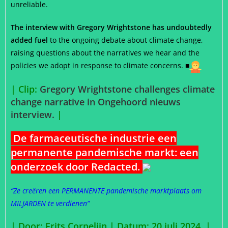
unreliable.
The interview with Gregory Wrightstone has undoubtedly
added fuel
to the ongoing debate about climate change,
raising questions about the narratives we hear and the
policies we adopt in response to climate concerns. ■
| Clip:
Gregory Wrightstone challenges climate
change narrative in Ongehoord nieuws
interview.
|
De farmaceutische industrie een
permanente pandemische markt: een
onderzoek door Redacted.
“Ze creëren een PERMANENTE pandemische marktplaats om
MILJARDEN te verdienen”
| Door: Frits Corpelijn | Datum: 20 juli 2024 |