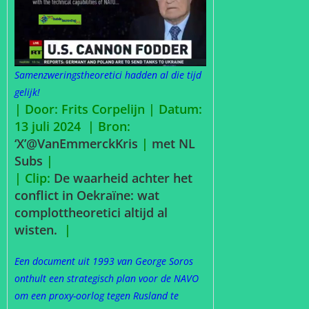
Samenzweringstheoretici hadden al die tijd
gelijk!
| Door: Frits Corpelijn | Datum:
13 juli 2024 |
Bron:
‘X’@VanEmmerckKri
s
|
met NL
Subs
|
| Clip:
De waarheid achter het
conflict in Oekraïne: wat
complottheoretici altijd al
wisten.
|
Een document uit 1993 van George Soros
onthult een strategisch plan voor de NAVO
om een proxy-oorlog tegen Rusland te