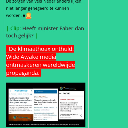
De zorgen van veel Nederlanders lijken
niet langer genegeerd te kunnen
worden. ■
| Clip:
Heeft minister Faber dan
toch gelijk?
|
De klimaathoax onthuld:
Wide Awake media
ontmaskeren wereldwijde
propaganda.