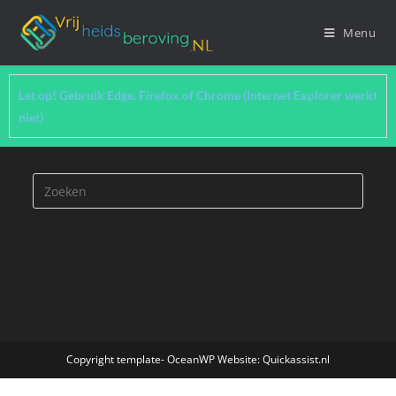
Menu
Let op! Gebruik Edge, Firefox of Chrome (Internet Explorer werkt
niet)
Copyright template- OceanWP Website: Quickassist.nl