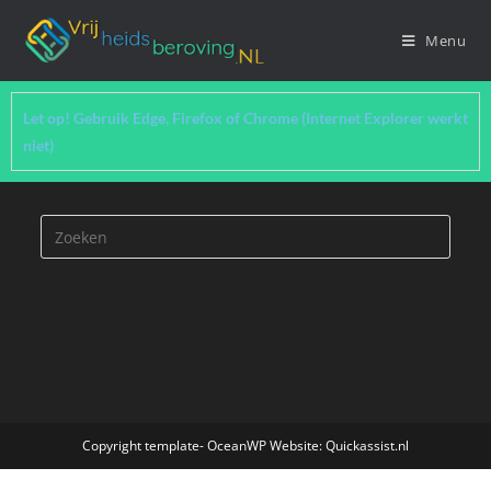
Menu
Let op! Gebruik Edge, Firefox of Chrome (Internet Explorer werkt
niet)
Copyright template- OceanWP Website: Quickassist.nl