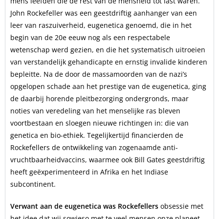
mens leefden die de rest van de mensheid tot last waren.
John Rockefeller was een geestdriftig aanhanger van een
leer van raszuiverheid, eugenetica genoemd, die in het
begin van de 20e eeuw nog als een respectabele
wetenschap werd gezien, en die het systematisch uitroeien
van verstandelijk gehandicapte en ernstig invalide kinderen
bepleitte. Na de door de massamoorden van de nazi’s
opgelopen schade aan het prestige van de eugenetica, ging
de daarbij horende pleitbezorging ondergronds, maar
noties van veredeling van het menselijke ras bleven
voortbestaan en sloegen nieuwe richtingen in: die van
genetica en bio-ethiek. Tegelijkertijd financierden de
Rockefellers de ontwikkeling van zogenaamde anti-
vruchtbaarheidvaccins, waarmee ook Bill Gates geestdriftig
heeft geëxperimenteerd in Afrika en het Indiase
subcontinent.
Verwant aan de eugenetica was Rockefellers
obsessie met
het idee dat wij sowieso met te veel mensen onze planeet