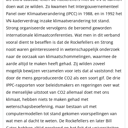
doen wat ze wilden. Zo kwamen het Intergouvernementeel
Panel over Klimaatverandering (IPCC) in 1988, en in 1992 het
VN-kaderverdrag inzake klimaatverandering tot stand.
Strong organiseerde vervolgens de beroemd geworden
internationale klimaatconferenties. Wat men in dit verband
vooral dient te beseffen is dat de Rockefellers en Strong
nooit waren geïnteresseerd in wetenschappelijk onderzoek
naar de oorzaak van klimaatschommelingen, waarmee de
aarde altijd te maken heeft gehad. Zij wilden zoveel
mogelijk bewijzen verzamelen voor iets dat al vaststond: het
door de mens geproduceerde CO2 als een soort gif. De drie
IPPC-rapporten voor beleidsmakers en regeringen over wat
de menselijke uitstoot van CO2 allemaal doet met ons
klimaat, hebben niets te maken gehad met
wetenschapsbeoefening, maar bestaan uit met
computermodellen tot stand gekomen voorspellingen van
wat men al dacht te weten. De Rockefellers en later Bill
Gates hebben altijd gerekend op het feit dat universiteiten