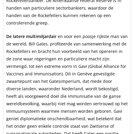
Rockefellerbankier. De Amerikaanse Federal Reserve is in
handen van particuliere sectorbankiers, waardoor de
handen van de Rockefellers kunnen rekenen op een
controlerende greep.
De latere multimiljardair
en voor een poosje rijkste man van
de wereld, Bill Gates, profiteerde van samenwerking met de
Rockefellers en bracht hun voorbeeld van het opereren in
de zone waar regeringen en particuliere macht zijn
vermengd, tot een extreme vorm in Gavi (Global Alliance for
Vaccines and Immunisation). Dit in Genève gevestigde
zwaartepunt van het Gatesimperium, dat mede door
diverse landen, waaronder Nederland, wordt bekostigd,
heeft als voorgewend doel die immunisatie van de ganse
wereldbevolking, waarbij niet mag worden vertrouwd op het
immuunsysteem waarmee mensen worden geboren. Gavi
geniet diplomatieke onschendbaarheid, wat betekent dat
het onder geen enkele controle staat van Zwitserse of
supranationale autoriteiten. Dat heeft Gates een positie