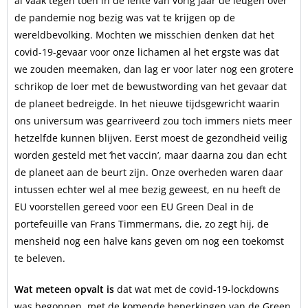
al vaak tegen toen in de lente van vorig jaar de leugen over
de pandemie nog bezig was vat te krijgen op de
wereldbevolking. Mochten we misschien denken dat het
covid-19-gevaar voor onze lichamen al het ergste was dat
we zouden meemaken, dan lag er voor later nog een grotere
schrikop de loer met de bewustwording van het gevaar dat
de planeet bedreigde. In het nieuwe tijdsgewricht waarin
ons universum was gearriveerd zou toch immers niets meer
hetzelfde kunnen blijven. Eerst moest de gezondheid veilig
worden gesteld met ‘het vaccin’, maar daarna zou dan echt
de planeet aan de beurt zijn. Onze overheden waren daar
intussen echter wel al mee bezig geweest, en nu heeft de
EU voorstellen gereed voor een EU Green Deal in de
portefeuille van Frans Timmermans, die, zo zegt hij, de
mensheid nog een halve kans geven om nog een toekomst
te beleven.
Wat meteen opvalt is
dat wat met de covid-19-lockdowns
was begonnen, met de komende beperkingen van de Green