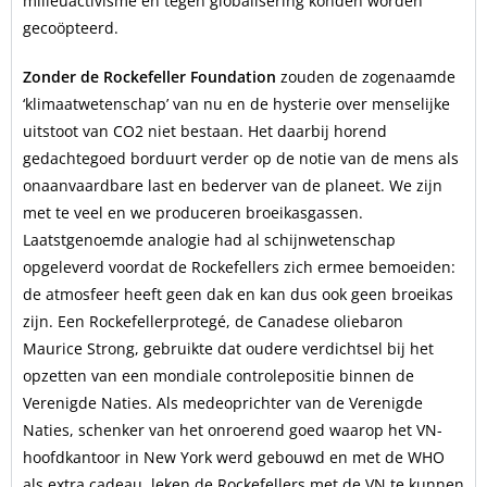
milieuactivisme en tegen globalisering konden worden
gecoöpteerd.
Zonder de Rockefeller Foundation
zouden de zogenaamde
‘klimaatwetenschap’ van nu en de hysterie over menselijke
uitstoot van CO2 niet bestaan. Het daarbij horend
gedachtegoed borduurt verder op de notie van de mens als
onaanvaardbare last en bederver van de planeet. We zijn
met te veel en we produceren broeikasgassen.
Laatstgenoemde analogie had al schijnwetenschap
opgeleverd voordat de Rockefellers zich ermee bemoeiden:
de atmosfeer heeft geen dak en kan dus ook geen broeikas
zijn. Een Rockefellerprotegé, de Canadese oliebaron
Maurice Strong, gebruikte dat oudere verdichtsel bij het
opzetten van een mondiale controlepositie binnen de
Verenigde Naties. Als medeoprichter van de Verenigde
Naties, schenker van het onroerend goed waarop het VN-
hoofdkantoor in New York werd gebouwd en met de WHO
als extra cadeau, leken de Rockefellers met de VN te kunnen