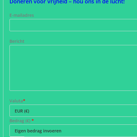
Doneren voor vrijheid – hou ons in de lucht!
E-mailadres
Bericht
Valuta
*
Bedrag (
€
)
*