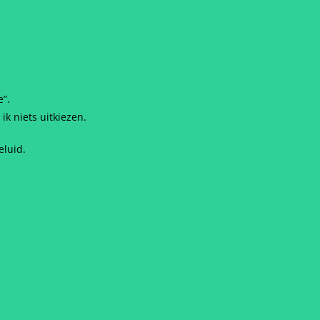
e”.
k niets uitkiezen.
eluid.